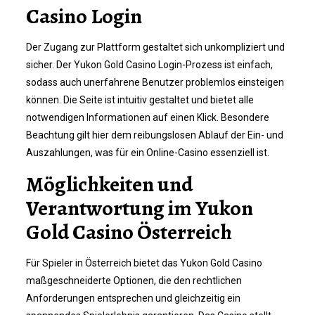
Casino Login
Der Zugang zur Plattform gestaltet sich unkompliziert und
sicher. Der Yukon Gold Casino Login-Prozess ist einfach,
sodass auch unerfahrene Benutzer problemlos einsteigen
können. Die Seite ist intuitiv gestaltet und bietet alle
notwendigen Informationen auf einen Klick. Besondere
Beachtung gilt hier dem reibungslosen Ablauf der Ein- und
Auszahlungen, was für ein Online-Casino essenziell ist.
Möglichkeiten und
Verantwortung im Yukon
Gold Casino Österreich
Für Spieler in Österreich bietet das Yukon Gold Casino
maßgeschneiderte Optionen, die den rechtlichen
Anforderungen entsprechen und gleichzeitig ein