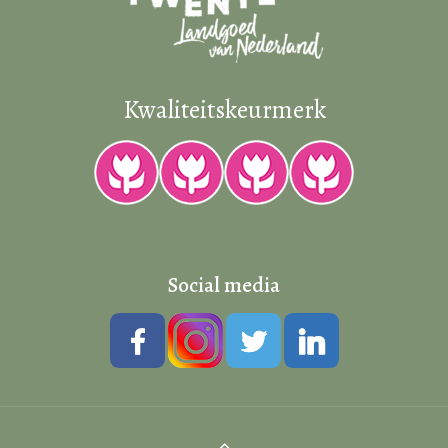
Kwaliteitskeurmerk
Social media