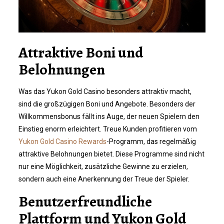
Attraktive Boni und
Belohnungen
Was das Yukon Gold Casino besonders attraktiv macht,
sind die großzügigen Boni und Angebote. Besonders der
Willkommensbonus fällt ins Auge, der neuen Spielern den
Einstieg enorm erleichtert. Treue Kunden profitieren vom
Yukon Gold Casino Rewards
-Programm, das regelmäßig
attraktive Belohnungen bietet. Diese Programme sind nicht
nur eine Möglichkeit, zusätzliche Gewinne zu erzielen,
sondern auch eine Anerkennung der Treue der Spieler.
Benutzerfreundliche
Plattform und Yukon Gold