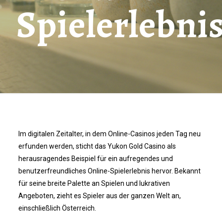
Spielerlebni
Im digitalen Zeitalter, in dem Online-Casinos jeden Tag neu
erfunden werden, sticht das Yukon Gold Casino als
herausragendes Beispiel für ein aufregendes und
benutzerfreundliches Online-Spielerlebnis hervor. Bekannt
für seine breite Palette an Spielen und lukrativen
Angeboten, zieht es Spieler aus der ganzen Welt an,
einschließlich Österreich.