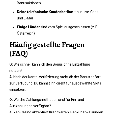
Bonusaktionen
Keine telefonische Kundenhotline
– nur Live‑Chat
und E‑Mail
Einige Länder
sind vom Spiel ausgeschlossen (z. B.
Österreich)
Häufig gestellte Fragen
(FAQ)
Q:
Wie schnell kann ich den Bonus ohne Einzahlung
nutzen?
A:
Nach der Konto‑Verifizierung steht dir der Bonus sofort
zur Verfügung. Du kannst ihn direkt für ausgewählte Slots
einsetzen.
Q:
Welche Zahlungsmethoden sind für Ein- und
Auszahlungen verfügbar?
A:
Yep Casino akzeptiert Kreditkarten, Banküberweisungen