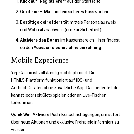
Klick auf “Registrieren”
auf der Startseite.
Gib deine E‑Mail
und ein sicheres Passwort ein.
Bestätige deine Identität
mittels Personalausweis
und Wohnsitznachweis (nur zur Sicherheit).
Aktiviere den Bonus
im Kassenbereich – hier findest
du den
Yepcasino bonus ohne einzahlung
.
Mobile Experience
Yep Casino ist vollständig mobiloptimiert. Die
HTML5‑Plattform funktioniert auf iOS‑ und
Android‑Geräten ohne zusätzliche App. Das bedeutet, du
kannst jederzeit Slots spielen oder an Live‑Tischen
teilnehmen.
Quick Win:
Aktiviere Push‑Benachrichtigungen, um sofort
über neue Aktionen und exklusive Freispiele informiert zu
werden.