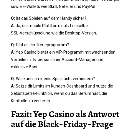
sowie E‑Wallets wie Skrill, Neteller und PayPal.
Q:
Ist das Spielen auf dem Handy sicher?
A:
Ja, die mobile Plattform nutzt dieselbe
SSL‑Verschlüsselung wie die Desktop‑Version.
Q:
Gibt es ein Treueprogramm?
A:
Yep Casino bietet ein VIP‑Programm mit wachsenden
Vorteilen, z. B. persönlicher Account‑Manager und
exklusive Boni.
Q:
Wie kann ich meine Spielsucht verhindern?
A:
Setze dir Limits im Kunden‑Dashboard und nutze die
Selbstsperre‑Funktion, wenn du das Gefühl hast, die
Kontrolle zu verlieren.
Fazit: Yep Casino als Antwort
auf die Black‑Friday‑Frage