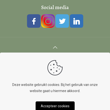
Social media
© B&B Erve Veldboer. Alle rechten voorbehouden. |
Website laten maken
door Chuck's
Privacy- en Cookiebeleid
Deze website gebruikt cookies. Bij het gebruik van onze
website gaat u hiermee akkoord.
Accepteer cookies
Hoe kan ik u helpen?