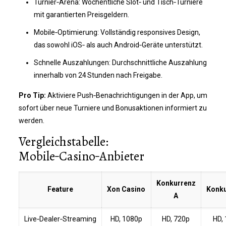
Turnier‑Arena: Wöchentliche Slot‑ und Tisch‑Turniere
mit garantierten Preisgeldern.
Mobile‑Optimierung: Vollständig responsives Design,
das sowohl iOS‑ als auch Android‑Geräte unterstützt.
Schnelle Auszahlungen: Durchschnittliche Auszahlung
innerhalb von 24 Stunden nach Freigabe.
Pro Tip:
Aktiviere Push‑Benachrichtigungen in der App, um
sofort über neue Turniere und Bonusaktionen informiert zu
werden.
Vergleichstabelle:
Mobile‑Casino‑Anbieter
Konkurrenz
Feature
Xon Casino
Konku
A
Live‑Dealer‑Streaming
HD, 1080p
HD, 720p
HD,