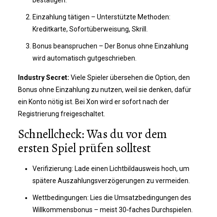
bestätigen.
Einzahlung tätigen – Unterstützte Methoden:
Kreditkarte, Sofortüberweisung, Skrill.
Bonus beanspruchen – Der Bonus ohne Einzahlung
wird automatisch gutgeschrieben.
Industry Secret:
Viele Spieler übersehen die Option, den
Bonus ohne Einzahlung zu nutzen, weil sie denken, dafür
ein Konto nötig ist. Bei Xon wird er sofort nach der
Registrierung freigeschaltet.
Schnellcheck: Was du vor dem
ersten Spiel prüfen solltest
Verifizierung: Lade einen Lichtbildausweis hoch, um
spätere Auszahlungsverzögerungen zu vermeiden.
Wettbedingungen: Lies die Umsatzbedingungen des
Willkommensbonus – meist 30‑faches Durchspielen.