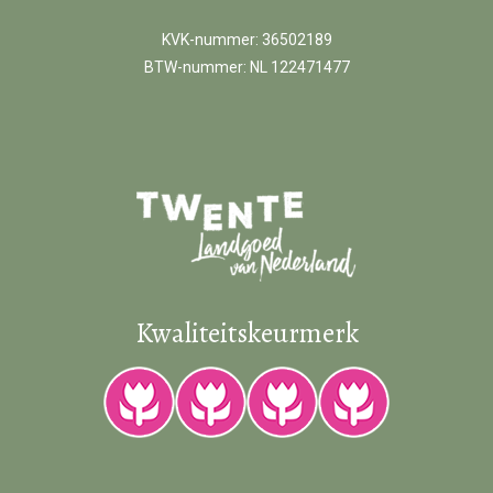
KVK-nummer: 36502189
BTW-nummer: NL 122471477
Kwaliteitskeurmerk