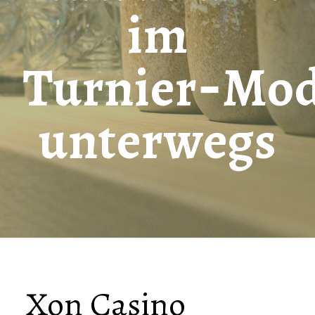
im
Turnier‑Mo
unterwegs
Xon Casino