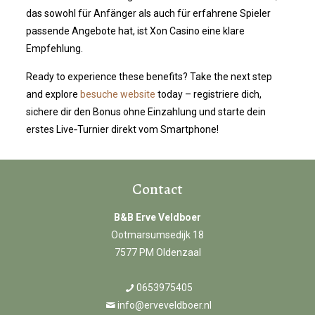
das sowohl für Anfänger als auch für erfahrene Spieler
passende Angebote hat, ist Xon Casino eine klare
Empfehlung.
Ready to experience these benefits? Take the next step
and explore
besuche website
today – registriere dich,
sichere dir den Bonus ohne Einzahlung und starte dein
erstes Live‑Turnier direkt vom Smartphone!
Contact
B&B Erve Veldboer
Ootmarsumsedijk 18
7577 PM Oldenzaal
0653975405
info@erveveldboer.nl