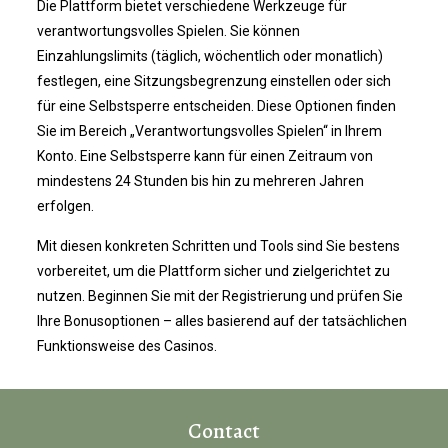
Die Plattform bietet verschiedene Werkzeuge für
verantwortungsvolles Spielen. Sie können
Einzahlungslimits (täglich, wöchentlich oder monatlich)
festlegen, eine Sitzungsbegrenzung einstellen oder sich
für eine Selbstsperre entscheiden. Diese Optionen finden
Sie im Bereich „Verantwortungsvolles Spielen“ in Ihrem
Konto. Eine Selbstsperre kann für einen Zeitraum von
mindestens 24 Stunden bis hin zu mehreren Jahren
erfolgen.
Mit diesen konkreten Schritten und Tools sind Sie bestens
vorbereitet, um die Plattform sicher und zielgerichtet zu
nutzen. Beginnen Sie mit der Registrierung und prüfen Sie
Ihre Bonusoptionen – alles basierend auf der tatsächlichen
Funktionsweise des Casinos.
Contact