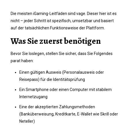
Die meisten iGaming-Leitfäden sind vage. Dieser hier ist es
nicht – jeder Schritt ist spezifisch, umsetzbar und basiert
auf der tatsächlichen Funktionsweise der Plattform.
Was Sie zuerst benötigen
Bevor Sie loslegen, stellen Sie sicher, dass Sie Folgendes
parat haben:
Einen gültigen Ausweis (Personalausweis oder
Reisepass) für die Identitätsprüfung
Ein Smartphone oder einen Computer mit stabilem
Internetzugang
Eine der akzeptierten Zahlungsmethoden
(Banküberweisung, Kreditkarte, E-Wallet wie Skrill oder
Neteller)