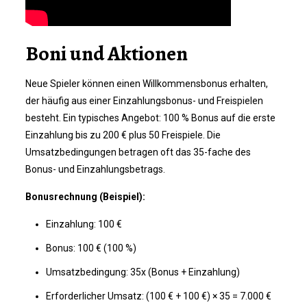
Boni und Aktionen
Neue Spieler können einen Willkommensbonus erhalten,
der häufig aus einer Einzahlungsbonus- und Freispielen
besteht. Ein typisches Angebot: 100 % Bonus auf die erste
Einzahlung bis zu 200 € plus 50 Freispiele. Die
Umsatzbedingungen betragen oft das 35-fache des
Bonus- und Einzahlungsbetrags.
Bonusrechnung (Beispiel):
Einzahlung: 100 €
Bonus: 100 € (100 %)
Umsatzbedingung: 35x (Bonus + Einzahlung)
Erforderlicher Umsatz: (100 € + 100 €) × 35 = 7.000 €