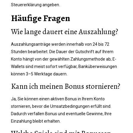
Steuererklärung angeben.
Häufige Fragen
Wie lange dauert eine Auszahlung?
Auszahlungsanträge werden innerhalb von 24 bis 72
Stunden bearbeitet. Die Dauer der Gutschrift auf Ihrem
Konto hängt von der gewählten Zahlungsmethode ab; E-
Wallets sind meist sofort verfügbar, Banküberweisungen
können 3–5 Werktage dauern.
Kann ich meinen Bonus stornieren?
Ja, Sie können einen aktiven Bonus in Ihrem Konto
stornieren, bevor die Umsatzbedingungen erfüllt sind.
Dadurch verfallen Bonus und eventuelle Gewinne, Ihre
Einzahlung bleibt erhalten.