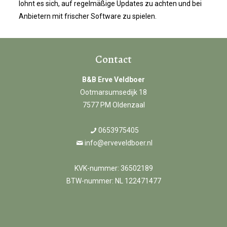
lohnt es sich, auf regelmäßige Updates zu achten und bei
Anbietern mit frischer Software zu spielen.
Contact
B&B Erve Veldboer
Ootmarsumsedijk 18
7577 PM Oldenzaal
0653975405
info@erveveldboer.nl
KVK-nummer: 36502189
BTW-nummer: NL 122471477