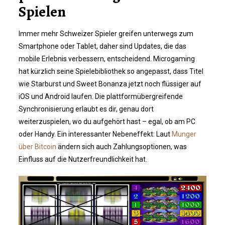
Spielen
Immer mehr Schweizer Spieler greifen unterwegs zum
Smartphone oder Tablet, daher sind Updates, die das
mobile Erlebnis verbessern, entscheidend. Microgaming
hat kürzlich seine Spielebibliothek so angepasst, dass Titel
wie Starburst und Sweet Bonanza jetzt noch flüssiger auf
iOS und Android laufen. Die plattformübergreifende
Synchronisierung erlaubt es dir, genau dort
weiterzuspielen, wo du aufgehört hast – egal, ob am PC
oder Handy. Ein interessanter Nebeneffekt: Laut
Munger
über Bitcoin
ändern sich auch Zahlungsoptionen, was
Einfluss auf die Nutzerfreundlichkeit hat.