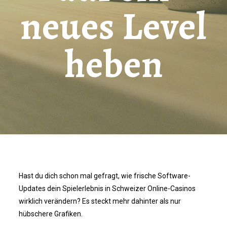
neues Level
heben
Hast du dich schon mal gefragt, wie frische Software-
Updates dein Spielerlebnis in Schweizer Online-Casinos
wirklich verändern? Es steckt mehr dahinter als nur
hübschere Grafiken.