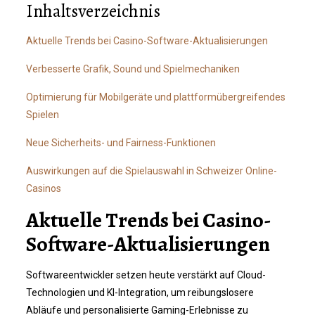
Inhaltsverzeichnis
Aktuelle Trends bei Casino-Software-Aktualisierungen
Verbesserte Grafik, Sound und Spielmechaniken
Optimierung für Mobilgeräte und plattformübergreifendes
Spielen
Neue Sicherheits- und Fairness-Funktionen
Auswirkungen auf die Spielauswahl in Schweizer Online-
Casinos
Aktuelle Trends bei Casino-
Software-Aktualisierungen
Softwareentwickler setzen heute verstärkt auf Cloud-
Technologien und KI-Integration, um reibungslosere
Abläufe und personalisierte Gaming-Erlebnisse zu