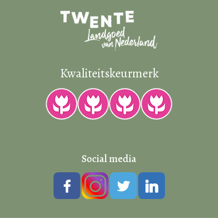
Kwaliteitskeurmerk
Social media