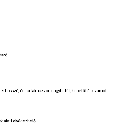
észő.
kter hosszú, és tartalmazzon nagybetűt, kisbetűt és számot.
k alatt elvégezhető.