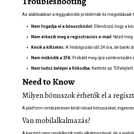
Troubleshooting
Az alábbiakban a leggyakoribb problémák és megoldásaik t
Nem fogadja el a bónuszkódot:
Ellenőrizd, hogy a kó
Nem érkezik meg a regisztrációs e-mail:
Nézd meg a 
Késik a kifizetés:
A feldolgozási idő 24 óra, de banki 
Nem működik a 2FA:
Próbáld meg újra szinkronizálni 
Nem tudsz belépni a fiókodba:
Kattints az “Elfelejtett
Need to Know
Milyen bónuszok érhetők el a regisz
A platform rendszeresen kínál reload bónuszokat, ingyenes 
Van mobilalkalmazás?
A kaszinó nem rendelkezik natív alkalmazással, de a webol