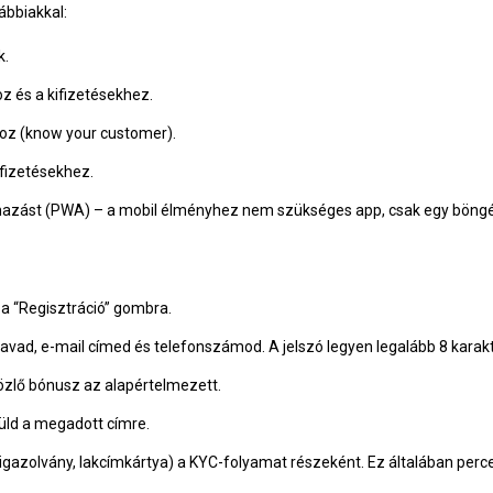
ábbiakkal:
k.
z és a kifizetésekhez.
hoz (know your customer).
efizetésekhez.
mazást (PWA) – a mobil élményhez nem szükséges app, csak egy böng
 a “Regisztráció” gombra.
szavad, e-mail címed és telefonszámod. A jelszó legyen legalább 8 kara
vözlő bónusz az alapértelmezett.
küld a megadott címre.
gazolvány, lakcímkártya) a KYC-folyamat részeként. Ez általában perce