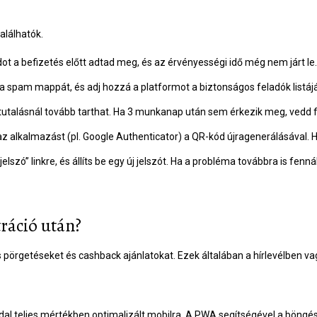
alálhatók.
dot a befizetés előtt adtad meg, és az érvényességi idő még nem járt 
spam mappát, és adj hozzá a platformot a biztonságos feladók listájáh
átutalásnál tovább tarthat. Ha 3 munkanap után sem érkezik meg, vedd fe
az alkalmazást (pl. Google Authenticator) a QR-kód újragenerálásával. 
 jelszó” linkre, és állíts be egy új jelszót. Ha a probléma továbbra is fenná
tráció után?
pörgetéseket és cashback ajánlatokat. Ezek általában a hírlevélben vag
dal teljes mértékben optimalizált mobilra. A PWA segítségével a böng