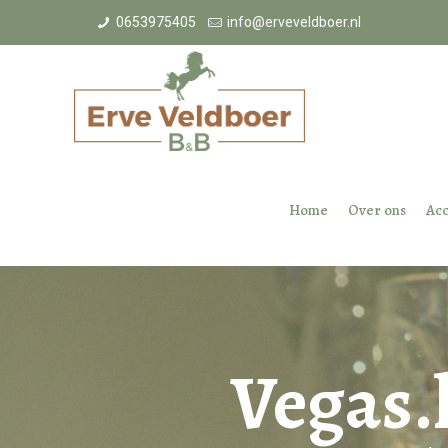
0653975405
info@erveveldboer.nl
Home
Over ons
Ac
Vegas.