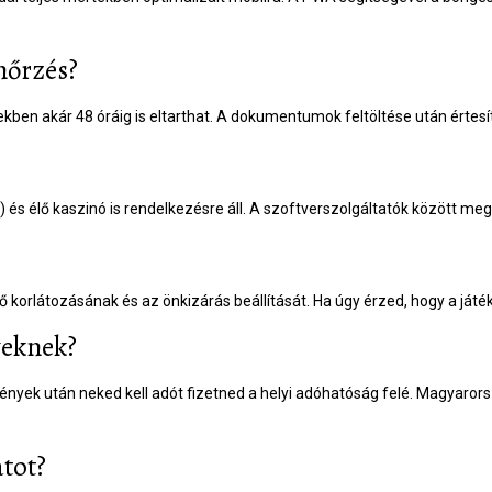
nőrzés?
ekben akár 48 óráig is eltarthat. A dokumentumok feltöltése után értes
er) és élő kaszinó is rendelkezésre áll. A szoftverszolgáltatók között m
kidő korlátozásának és az önkizárás beállítását. Ha úgy érzed, hogy a ját
yeknek?
mények után neked kell adót fizetned a helyi adóhatóság felé. Magyaro
tot?