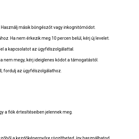
le. Használj másik böngészőt vagy inkognitómódot.
oz. Ha nem érkezik meg 10 percen belül, kérj új levelet.
l a kapcsolatot az ügyfélszolgálattal.
Ha nem megy, kérj ideiglenes kódot a támogatástól.
ll, fordulj az ügyfélszolgálathoz.
y a fiók értesítéseiben jelennek meg.
észőből a kezdőképernyőre rögzítheted, így használhatod