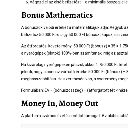
Végezd el az első befizetést – a minimális összeg jel
Bonus Mathematics
A bónuszok valódi értékét a matematikájuk adja. Vegyük az
befizetsz 50 000 Ft-ot, így 50 000 Ft bónuszt kapsz, összes
Az átforgatási követelmény: 50 000 Ft (bónusz) × 35 = 1 7
a nyerőgépek (slotok) 100%-ban számítanak, míg az asztali j
Ha kizárólag nyerőgépeken játszol, akkor 1 750 000 Ft téte
jelenti, hogy a bónusz várható értéke 50 000 Ft (bónusz) – 8
meghosszabbítása. Ha szerencséd van, a nyeremény megha
Formulában: EV = (bónuszösszeg) – (átforgatott tét × házel
Money In, Money Out
A platform számos fizetési módot támogat. Az alábbi táblá