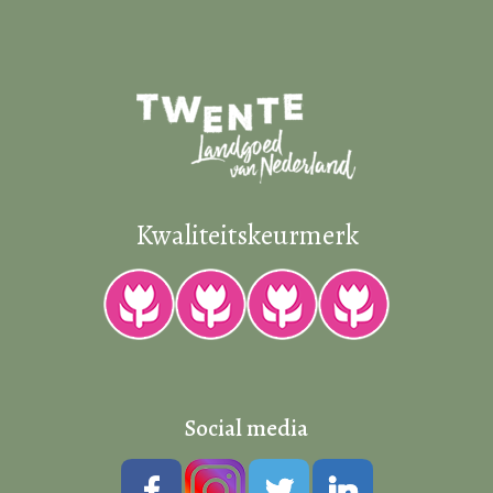
Kwaliteitskeurmerk
Social media