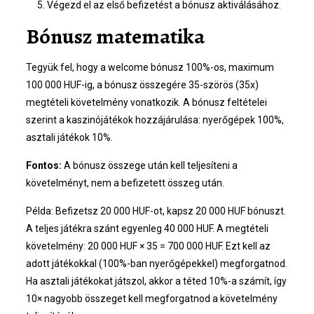
Végezd el az első befizetést a bónusz aktiválásához.
Bónusz matematika
Tegyük fel, hogy a welcome bónusz 100%-os, maximum
100 000 HUF-ig, a bónusz összegére 35-szörös (35x)
megtételi követelmény vonatkozik. A bónusz feltételei
szerint a kaszinójátékok hozzájárulása: nyerőgépek 100%,
asztali játékok 10%.
Fontos:
A bónusz összege után kell teljesíteni a
követelményt, nem a befizetett összeg után.
Példa: Befizetsz 20 000 HUF-ot, kapsz 20 000 HUF bónuszt.
A teljes játékra szánt egyenleg 40 000 HUF. A megtételi
követelmény: 20 000 HUF × 35 = 700 000 HUF. Ezt kell az
adott játékokkal (100%-ban nyerőgépekkel) megforgatnod.
Ha asztali játékokat játszol, akkor a téted 10%-a számít, így
10× nagyobb összeget kell megforgatnod a követelmény