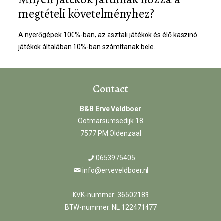
megtételi követelményhez?
A nyerőgépek 100%-ban, az asztali játékok és élő kaszinó
játékok általában 10%-ban számítanak bele.
Contact
B&B Erve Veldboer
Ootmarsumsedijk 18
7577 PM Oldenzaal
0653975405
info@erveveldboer.nl
KVK-nummer: 36502189
BTW-nummer: NL 122471477