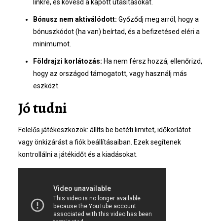
linkre, és kövesd a kapott utasításokat.
Bónusz nem aktiválódott:
Győződj meg arról, hogy a
bónuszkódot (ha van) beírtad, és a befizetésed eléri a
minimumot.
Földrajzi korlátozás:
Ha nem férsz hozzá, ellenőrizd,
hogy az országod támogatott, vagy használj más
eszközt.
Jó tudni
Felelős játékeszközök: állíts be betéti limitet, időkorlátot
vagy önkizárást a fiók beállításaiban. Ezek segítenek
kontrollálni a játékidőt és a kiadásokat.