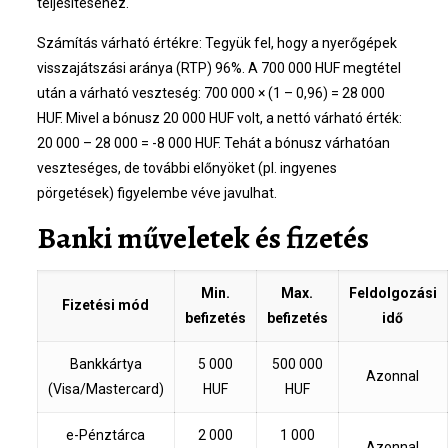
teljesítéséhez.
Számítás várható értékre: Tegyük fel, hogy a nyerőgépek
visszajátszási aránya (RTP) 96%. A 700 000 HUF megtétel
után a várható veszteség: 700 000 × (1 – 0,96) = 28 000
HUF. Mivel a bónusz 20 000 HUF volt, a nettó várható érték:
20 000 – 28 000 = -8 000 HUF. Tehát a bónusz várhatóan
veszteséges, de további előnyöket (pl. ingyenes
pörgetések) figyelembe véve javulhat.
Banki műveletek és fizetés
Min.
Max.
Feldolgozási
Fizetési mód
befizetés
befizetés
idő
Bankkártya
5 000
500 000
Azonnal
(Visa/Mastercard)
HUF
HUF
e-Pénztárca
2 000
1 000
Azonnal