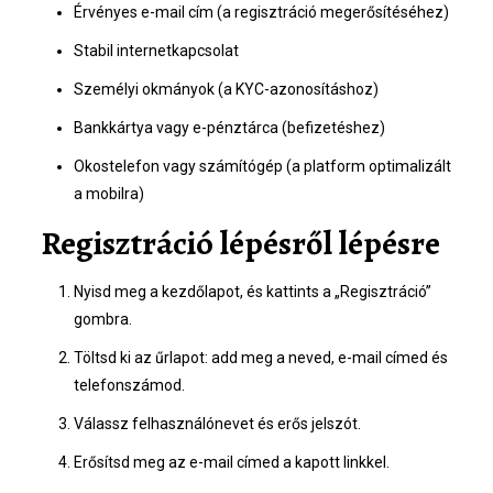
Érvényes e-mail cím (a regisztráció megerősítéséhez)
Stabil internetkapcsolat
Személyi okmányok (a KYC-azonosításhoz)
Bankkártya vagy e-pénztárca (befizetéshez)
Okostelefon vagy számítógép (a platform optimalizált
a mobilra)
Regisztráció lépésről lépésre
Nyisd meg a kezdőlapot, és kattints a „Regisztráció”
gombra.
Töltsd ki az űrlapot: add meg a neved, e-mail címed és
telefonszámod.
Válassz felhasználónevet és erős jelszót.
Erősítsd meg az e-mail címed a kapott linkkel.