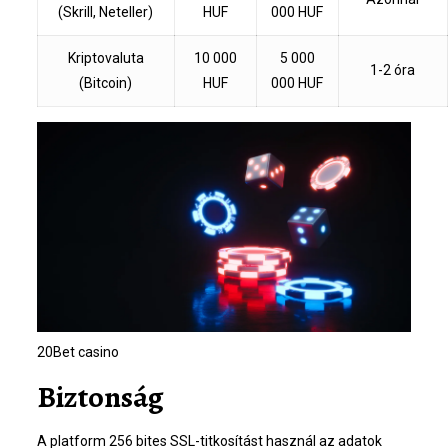
(Skrill, Neteller)
HUF
000 HUF
Kriptovaluta
10 000
5 000
1-2 óra
(Bitcoin)
HUF
000 HUF
20Bet casino
Biztonság
A platform 256 bites SSL-titkosítást használ az adatok