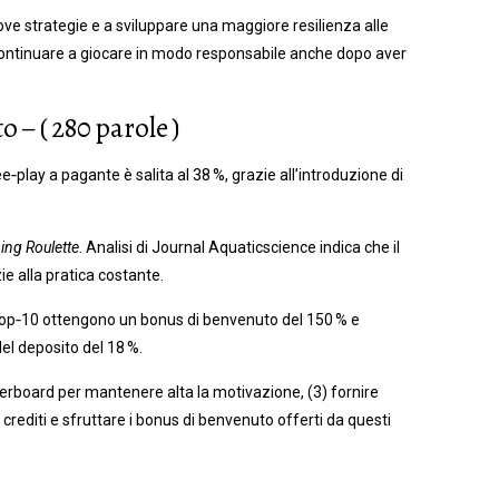
ove strategie e a sviluppare una maggiore resilienza alle
di continuare a giocare in modo responsabile anche dopo aver
 – ( 280 parole )
ee‑play a pagante è salita al 38 %, grazie all’introduzione di
ing Roulette
. Analisi di Journal Aquaticscience indica che il
e alla pratica costante.
 la top‑10 ottengono un bonus di benvenuto del 150 % e
el deposito del 18 %.
eaderboard per mantenere alta la motivazione, (3) fornire
e crediti e sfruttare i bonus di benvenuto offerti da questi