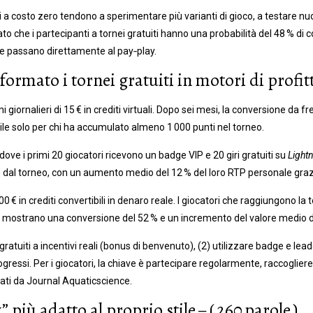
i a costo zero tendono a sperimentare più varianti di gioco, a testare nu
iato che i partecipanti a tornei gratuiti hanno una probabilità del 48 % 
che passano direttamente al pay‑play.
ormato i tornei gratuiti in motori di profitto
 giornalieri di 15 € in crediti virtuali. Dopo sei mesi, la conversione da fr
ile solo per chi ha accumulato almeno 1 000 punti nel torneo.
dove i primi 20 giocatori ricevono un badge VIP e 20 giri gratuiti su
Lightn
e dal torneo, con un aumento medio del 12 % del loro RTP personale grazi
00 € in crediti convertibili in denaro reale. I giocatori che raggiungono
i mostrano una conversione del 52 % e un incremento del valore medio d
i gratuiti a incentivi reali (bonus di benvenuto), (2) utilizzare badge e l
rogressi. Per i giocatori, la chiave è partecipare regolarmente, raccoglier
iati da Journal Aquaticscience.
 più adatto al proprio stile – ( 260 parole )