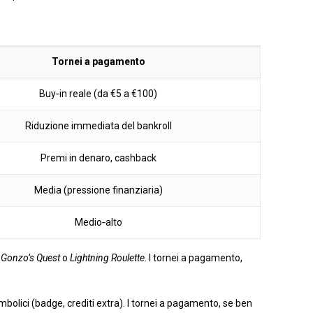
Tornei a pagamento
Buy‑in reale (da €5 a €100)
Riduzione immediata del bankroll
Premi in denaro, cashback
Media (pressione finanziaria)
Medio‑alto
e
Gonzo’s Quest
o
Lightning Roulette
. I tornei a pagamento,
bolici (badge, crediti extra). I tornei a pagamento, se ben