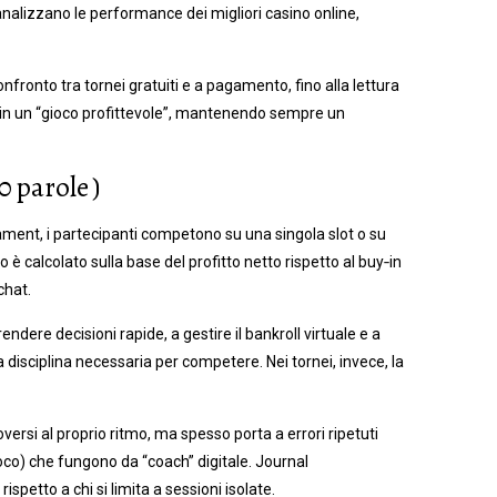
analizzano le performance dei migliori casino online,
onfronto tra tornei gratuiti e a pagamento, fino alla lettura
va” in un “gioco profittevole”, mantenendo sempre un
0 parole )
rnament, i partecipanti competono su una singola slot o su
 è calcolato sulla base del profitto netto rispetto al buy‑in
chat.
ndere decisioni rapide, a gestire il bankroll virtuale e a
 disciplina necessaria per competere. Nei tornei, invece, la
si al proprio ritmo, ma spesso porta a errori ripetuti
ioco) che fungono da “coach” digitale. Journal
spetto a chi si limita a sessioni isolate.