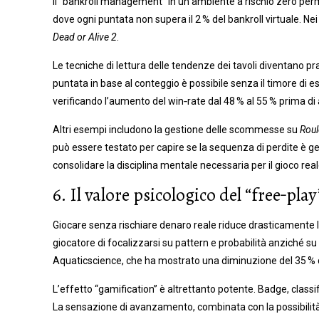
Il “bankroll management” in un ambiente a rischio zero per
dove ogni puntata non supera il 2 % del bankroll virtuale. Nei
Dead or Alive 2
.
Le tecniche di lettura delle tendenze dei tavoli diventano pra
puntata in base al conteggio è possibile senza il timore di es
verificando l’aumento del win‑rate dal 48 % al 55 % prima di
Altri esempi includono la gestione delle scommesse su
Roul
può essere testato per capire se la sequenza di perdite è gesti
consolidare la disciplina mentale necessaria per il gioco real
6. Il valore psicologico del “free‑play”
Giocare senza rischiare denaro reale riduce drasticamente l’a
giocatore di focalizzarsi su pattern e probabilità anziché
Aquaticscience, che ha mostrato una diminuzione del 35 % del 
L’effetto “gamification” è altrettanto potente. Badge, classi
La sensazione di avanzamento, combinata con la possibilità d