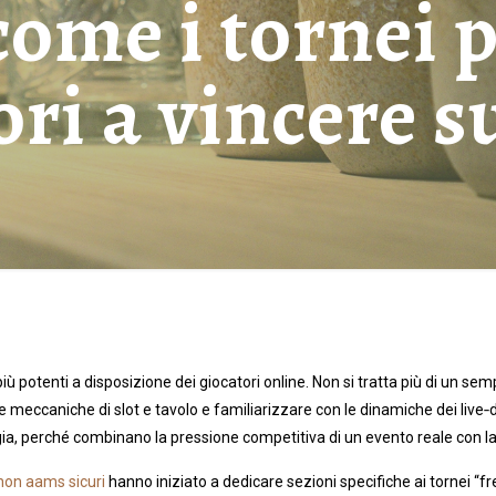
ome i tornei 
ri a vincere s
iù potenti a disposizione dei giocatori online. Non si tratta più di un sem
e meccaniche di slot e tavolo e familiarizzare con le dinamiche dei live‑d
tegia, perché combinano la pressione competitiva di un evento reale con 
non aams sicuri
hanno iniziato a dedicare sezioni specifiche ai tornei “