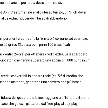
ione può anche portare a decisioni impulsive.
Sprint” settimanale e, allo stesso tempo, un “High Roller
al pay‑play, riducendo il tasso di abbandono.
P temporanei. I crediti sono la forma più comune: ad esempio,
me 20 giri su
Starburst
per i primi 100 classificati.
ack
entro 24 ore) per ottenere crediti extra. Le leaderboard
 i giocatori che hanno superato una soglia di 1 000 punti in un
diti convertibili in denaro reale (es. 5 € di credito che
ur essendo attraenti, generano una conversione più bassa
iducia del giocatore e lo incoraggiano a effettuare il primo
icace che guida il giocatore dal free‑play al pay‑play.