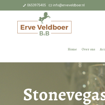
0653975405
info@erveveldboer.nl
Home
Over ons
Ac
Stonevegas