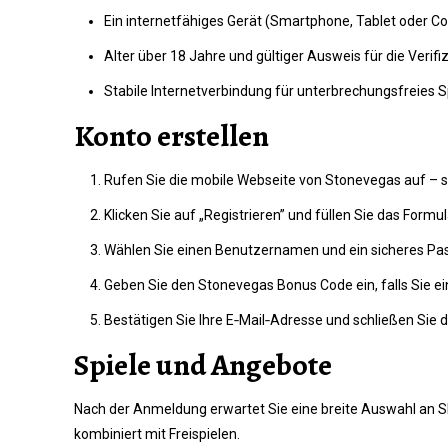
Ein internetfähiges Gerät (Smartphone, Tablet oder C
Alter über 18 Jahre und gültiger Ausweis für die Verifi
Stabile Internetverbindung für unterbrechungsfreies S
Konto erstellen
Rufen Sie die mobile Webseite von Stonevegas auf – s
Klicken Sie auf „Registrieren” und füllen Sie das Formu
Wählen Sie einen Benutzernamen und ein sicheres Pa
Geben Sie den Stonevegas Bonus Code ein, falls Sie 
Bestätigen Sie Ihre E‑Mail‑Adresse und schließen Sie d
Spiele und Angebote
Nach der Anmeldung erwartet Sie eine breite Auswahl an Sl
kombiniert mit Freispielen.