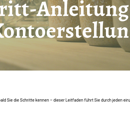
ritt-Anleitung
ontoerstellu
bald Sie die Schritte kennen – dieser Leitfaden führt Sie durch jeden ein