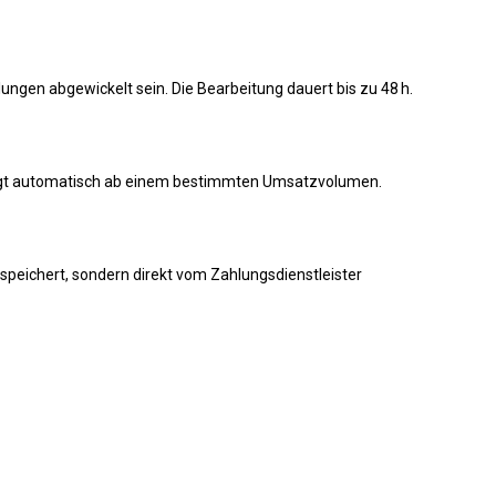
ngen abgewickelt sein. Die Bearbeitung dauert bis zu 48 h.
folgt automatisch ab einem bestimmten Umsatzvolumen.
speichert, sondern direkt vom Zahlungsdienstleister