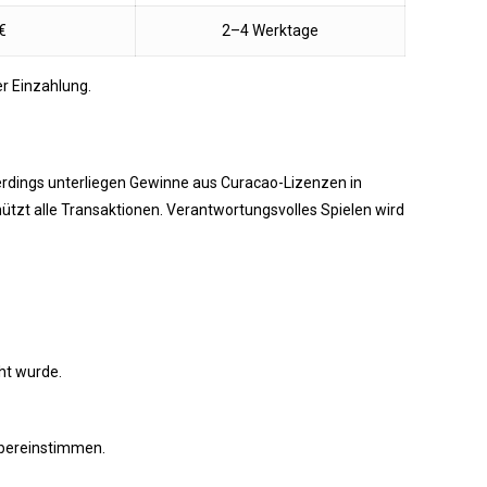
€
2–4 Werktage
er Einzahlung.
lerdings unterliegen Gewinne aus Curacao-Lizenzen in
hützt alle Transaktionen. Verantwortungsvolles Spielen wird
ht wurde.
übereinstimmen.