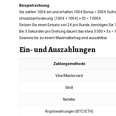
Beispielrechnung:
Sie zahlen 100 € ein und erhalten 100 € Bonus = 200 € Guth
Umsatzanforderung: (100 € + 100 €) × 35 = 7.000 €.
Setzen Sie einen Einsatz von 2 € pro Runde, benötigen Sie 
Bei 3 Sekunden pro Drehung dauert das etwa 3.500 × 3 s = 
Gewinne bis zu einem Maximalbetrag sind auszahlbar.
Ein- und Auszahlungen
Zahlungsmethode
Visa/Mastercard
Skrill
Neteller
Kryptowährungen (BTC/ETH)