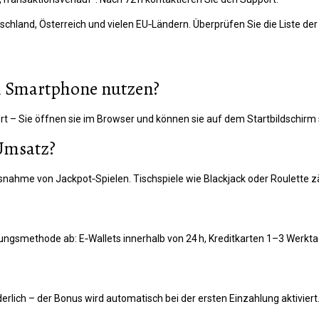
schland, Österreich und vielen EU‑Ländern. Überprüfen Sie die Liste de
m Smartphone nutzen?
t – Sie öffnen sie im Browser und können sie auf dem Startbildschirm sp
 Umsatz?
nahme von Jackpot‑Spielen. Tischspiele wie Blackjack oder Roulette z
lungsmethode ab: E‑Wallets innerhalb von 24 h, Kreditkarten 1–3 Werk
erlich – der Bonus wird automatisch bei der ersten Einzahlung aktivier