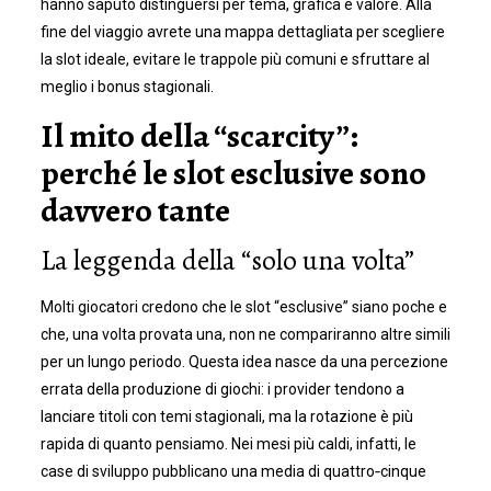
hanno saputo distinguersi per tema, grafica e valore. Alla
fine del viaggio avrete una mappa dettagliata per scegliere
la slot ideale, evitare le trappole più comuni e sfruttare al
meglio i bonus stagionali.
Il mito della “scarcity”:
perché le slot esclusive sono
davvero tante
La leggenda della “solo una volta”
Molti giocatori credono che le slot “esclusive” siano poche e
che, una volta provata una, non ne compariranno altre simili
per un lungo periodo. Questa idea nasce da una percezione
errata della produzione di giochi: i provider tendono a
lanciare titoli con temi stagionali, ma la rotazione è più
rapida di quanto pensiamo. Nei mesi più caldi, infatti, le
case di sviluppo pubblicano una media di quattro‑cinque