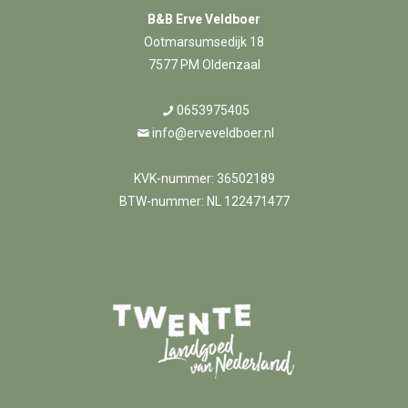
B&B Erve Veldboer
Ootmarsumsedijk 18
7577 PM Oldenzaal
0653975405
info@erveveldboer.nl
KVK-nummer: 36502189
BTW-nummer: NL 122471477