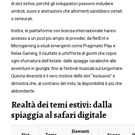
di slot estive, perché gli sviluppatori possono includere
simboli, suoni e animazioni che altrimenti sarebbero vietati
o censurati.
Inoltre, le piattaforme con licenza internazionale hanno
accesso a un pool più ampio di provider, da NetEnt e
Microgaming a studi emergenti come Pragmatic Play e
Relax Gaming. Il risultato è un’offerta di giochi che copre
ogni sfumatura dell’estate: dalle spiagge caraibiche alle
avventure in giungla, fino ai festival musicali sul lungomare.
Questa diversità è il vero motore delle slot “esclusive” e
dimostra che, al contrario del mito, la disponibilità è più che
abbondante.
Realtà dei temi estivi: dalla
spiaggia al safari digitale
Elementi