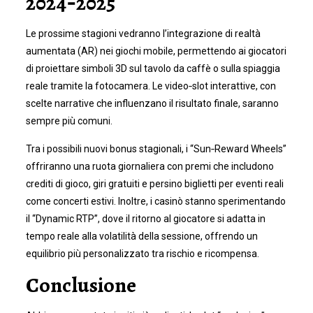
2024‑2025
Le prossime stagioni vedranno l’integrazione di realtà
aumentata (AR) nei giochi mobile, permettendo ai giocatori
di proiettare simboli 3D sul tavolo da caffè o sulla spiaggia
reale tramite la fotocamera. Le video‑slot interattive, con
scelte narrative che influenzano il risultato finale, saranno
sempre più comuni.
Tra i possibili nuovi bonus stagionali, i “Sun‑Reward Wheels”
offriranno una ruota giornaliera con premi che includono
crediti di gioco, giri gratuiti e persino biglietti per eventi reali
come concerti estivi. Inoltre, i casinò stanno sperimentando
il “Dynamic RTP”, dove il ritorno al giocatore si adatta in
tempo reale alla volatilità della sessione, offrendo un
equilibrio più personalizzato tra rischio e ricompensa.
Conclusione