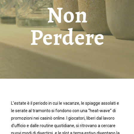
Non
Perdere
L’estate è il periodo in cui le vacanze, le spiagge assolati e
le serate al tramonto si fondono con una “heat‑wave” di
promozioni nei casinò online. I giocatori, liberi dal lavoro
d’ufficio e dalle routine quotidiane, si ritrovano a cercare
nuovi modi di divertirsi, e le slot a tema estivo diventano la