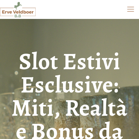
Slot Estivi
Esclusive:
Miti, Realtà
e Bonus da