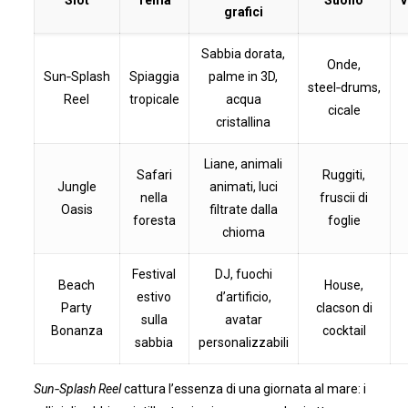
Slot
Tema
Suono
V
grafici
Sabbia dorata,
Onde,
Sun‑Splash
Spiaggia
palme in 3D,
steel‑drums,
Reel
tropicale
acqua
cicale
cristallina
Liane, animali
Safari
Ruggiti,
Jungle
animati, luci
nella
fruscii di
Oasis
filtrate dalla
foresta
foglie
chioma
Festival
DJ, fuochi
Beach
House,
estivo
d’artificio,
Party
clacson di
sulla
avatar
Bonanza
cocktail
sabbia
personalizzabili
Sun‑Splash Reel
cattura l’essenza di una giornata al mare: i