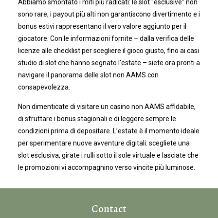
Abbiamo smontato i miti più radicati: le slot “esclusive” non
sono rare, i payout più alti non garantiscono divertimento e i
bonus estivi rappresentano il vero valore aggiunto per il
giocatore. Con le informazioni fornite – dalla verifica delle
licenze alle checklist per scegliere il gioco giusto, fino ai casi
studio di slot che hanno segnato l’estate – siete ora pronti a
navigare il panorama delle slot non AAMS con
consapevolezza.
Non dimenticate di visitare un casino non AAMS affidabile,
di sfruttare i bonus stagionali e di leggere sempre le
condizioni prima di depositare. L’estate è il momento ideale
per sperimentare nuove avventure digitali: scegliete una
slot esclusiva, girate i rulli sotto il sole virtuale e lasciate che
le promozioni vi accompagnino verso vincite più luminose.
Contact