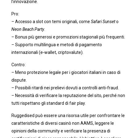
l’innovazione.
Pro:
– Accesso a slot con temi originali, come
Safari Sunset
o
Neon Beach Party
.
– Bonus più generosi e promozioni stagionali più frequenti.
– Supporto multilingua e metodi di pagamento
internazionali (e‑wallet, criptovalute).
Contro:
– Meno protezione legale per i giocatori italiani in caso di
dispute.
– Possibili ritardi nei prelievi dovuti a controlli anti‑fraud.
– Necessità di verificare la reputazione del sito, perché non
tutti rispettano gli standard di fair play.
Ruggedised può essere una risorsa utile per confrontare le
caratteristiche di diversi casinò non AAMS, leggere le
opinioni della community e verificare la presenza di