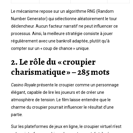
Le mécanisme repose sur un algorithme RNG (Random
Number Generator) qui sélectionne aléatoirement le tour
déclencheur. Aucun facteur narratif ne peut influencer ce
processus. Ainsi, la meilleure stratégie consiste à jouer
régulièrement avec une bankroll adaptée, plutôt qu’à
compter sur un « coup de chance » unique.
2. Le rôle du « croupier
charismatique » – 285 mots
Casino Royale
présente le croupier comme un personnage
élégant, capable de lire les joueurs et de créer une
atmosphère de tension. Le film laisse entendre que le
charme du croupier pourrait influencer le résultat d’une
partie.
Sur les plateformes de jeux en ligne, le croupier virtuel n’est