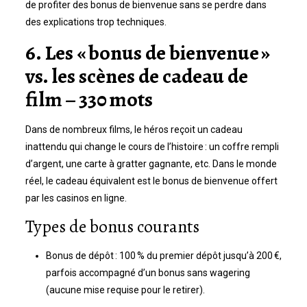
de profiter des bonus de bienvenue sans se perdre dans
des explications trop techniques.
6. Les « bonus de bienvenue »
vs. les scènes de cadeau de
film – 330 mots
Dans de nombreux films, le héros reçoit un cadeau
inattendu qui change le cours de l’histoire : un coffre rempli
d’argent, une carte à gratter gagnante, etc. Dans le monde
réel, le cadeau équivalent est le bonus de bienvenue offert
par les casinos en ligne.
Types de bonus courants
Bonus de dépôt : 100 % du premier dépôt jusqu’à 200 €,
parfois accompagné d’un bonus sans wagering
(aucune mise requise pour le retirer).