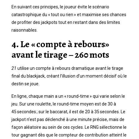
En suivant ces principes, le joueur évite le scénario
catastrophique du « tout ou rien » et maximise ses chances
de profiter des jackpots tout en restant dans des limites
raisonnables.
4. Le « compte à rebours»
avant le tirage – 260 mots
21
utilise un compte à rebours dramatique avant le tirage
final du blackjack, créant l’illusion d’un moment décisif où le
destin se joue.
En ligne, chaque main a un « round‑time » qui varie selon le
jeu. Sur une roulette, le round‑time moyen est de 30 à
45 secondes ; sur le baccarat, il est de 20 à 35 secondes. Le
jackpot n’est pas déclenché à une minute précise, mais de
façon aléatoire au sein de ces cycles. Le RNG sélectionne le
tour gagnant dès que le compteur de contribution atteint le