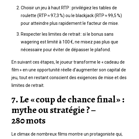
Choisir un jeu à haut RTP : privilégiez les tables de
roulette (RTP ≈ 97,3 %) ou le blackjack (RTP ≈ 99,5 %)
pour atteindre plus rapidement le facteur de mise.
Respecter les limites de retrait : si le bonus sans
wagering est limité à 100 €, ne misez pas plus que
nécessaire pour éviter de dépasser le plafond.
En suivant ces étapes, le joueur transforme le « cadeau de
film » en une opportunité réelle d’augmenter son capital de
jeu, tout en restant conscient des exigences de mise et des
limites de retrait.
7. Le « coup de chance final » :
mythe ou stratégie ? –
280 mots
Le climax de nombreux films montre un protagoniste qui,