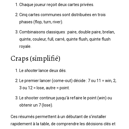
Chaque joueur reçoit deux cartes privées.
Cinq cartes communes sont distribuées en trois
phases (flop, turn, river).
Combinaisons classiques : paire, double paire, brelan,
quinte, couleur, full, carré, quinte flush, quinte flush
royale.
Craps (simplifié)
Le
shooter
lance deux dés.
Le premier lancer (come‑out) décide : 7 ou 11 = win, 2,
3 ou 12 = lose, autre = point.
Le shooter continue jusqu’à refaire le point (win) ou
obtenir un 7 (lose).
Ces résumés permettent à un débutant de s’installer
rapidement à la table, de comprendre les décisions clés et