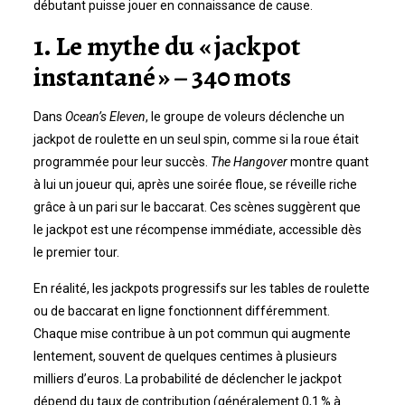
débutant puisse jouer en connaissance de cause.
1. Le mythe du « jackpot
instantané » – 340 mots
Dans
Ocean’s Eleven
, le groupe de voleurs déclenche un
jackpot de roulette en un seul spin, comme si la roue était
programmée pour leur succès.
The Hangover
montre quant
à lui un joueur qui, après une soirée floue, se réveille riche
grâce à un pari sur le baccarat. Ces scènes suggèrent que
le jackpot est une récompense immédiate, accessible dès
le premier tour.
En réalité, les jackpots progressifs sur les tables de roulette
ou de baccarat en ligne fonctionnent différemment.
Chaque mise contribue à un pot commun qui augmente
lentement, souvent de quelques centimes à plusieurs
milliers d’euros. La probabilité de déclencher le jackpot
dépend du taux de contribution (généralement 0,1 % à