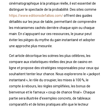
cinématographique à la pratique réelle, il est essentiel de
distinguer le spectacle de la probabilité. Des sites comme
https://www.editionsdefallois.com/
offrent des guides
détaillés sur les jeux de table, permettant de comprendre
les mécanismes cachés derrière chaque spin ou chaque
main. En s’appuyant sur ces ressources, le joueur peut
éviter les pièges du mythe du gain instantané et adopter
une approche plus mesurée.
Cet article décortique les scènes les plus célèbres, les
compare aux statistiques réelles des jeux de casino en
ligne et propose des stratégies responsables pour ceux qui
souhaitent tenter leur chance. Nous explorerons le « jackpot
instantané », le rôle du croupier, les mises à 100 %, le
compte à rebours, les règles simplifiées, les bonus de
bienvenue et le fameux « coup de chance final ». Chaque
partie sera illustrée d’exemples concrets, de tableaux
comparatifs et de listes pratiques afin que le lecteur