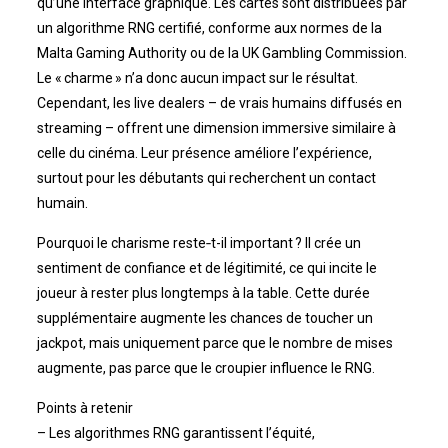
qu’une interface graphique. Les cartes sont distribuées par
un algorithme RNG certifié, conforme aux normes de la
Malta Gaming Authority ou de la UK Gambling Commission.
Le « charme » n’a donc aucun impact sur le résultat.
Cependant, les live dealers – de vrais humains diffusés en
streaming – offrent une dimension immersive similaire à
celle du cinéma. Leur présence améliore l’expérience,
surtout pour les débutants qui recherchent un contact
humain.
Pourquoi le charisme reste‑t-il important ? Il crée un
sentiment de confiance et de légitimité, ce qui incite le
joueur à rester plus longtemps à la table. Cette durée
supplémentaire augmente les chances de toucher un
jackpot, mais uniquement parce que le nombre de mises
augmente, pas parce que le croupier influence le RNG.
Points à retenir
– Les algorithmes RNG garantissent l’équité,