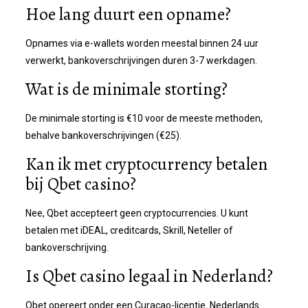
Hoe lang duurt een opname?
Opnames via e-wallets worden meestal binnen 24 uur
verwerkt, bankoverschrijvingen duren 3-7 werkdagen.
Wat is de minimale storting?
De minimale storting is €10 voor de meeste methoden,
behalve bankoverschrijvingen (€25).
Kan ik met cryptocurrency betalen
bij Qbet casino?
Nee, Qbet accepteert geen cryptocurrencies. U kunt
betalen met iDEAL, creditcards, Skrill, Neteller of
bankoverschrijving.
Is Qbet casino legaal in Nederland?
Qbet opereert onder een Curacao-licentie. Nederlands