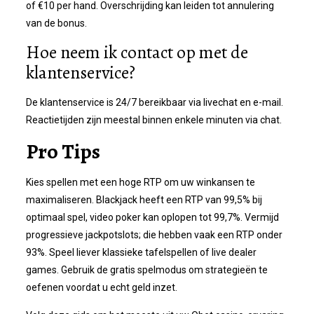
of €10 per hand. Overschrijding kan leiden tot annulering
van de bonus.
Hoe neem ik contact op met de
klantenservice?
De klantenservice is 24/7 bereikbaar via livechat en e-mail.
Reactietijden zijn meestal binnen enkele minuten via chat.
Pro Tips
Kies spellen met een hoge RTP om uw winkansen te
maximaliseren. Blackjack heeft een RTP van 99,5% bij
optimaal spel, video poker kan oplopen tot 99,7%. Vermijd
progressieve jackpotslots; die hebben vaak een RTP onder
93%. Speel liever klassieke tafelspellen of live dealer
games. Gebruik de gratis spelmodus om strategieën te
oefenen voordat u echt geld inzet.