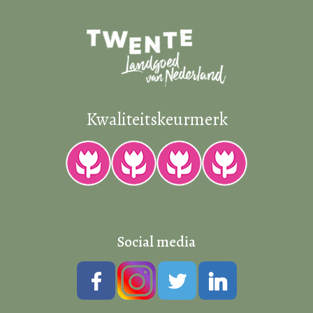
Kwaliteitskeurmerk
Social media