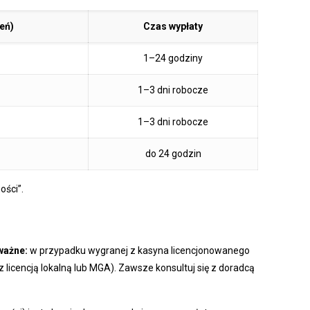
eń)
Czas wypłaty
1–24 godziny
1–3 dni robocze
1–3 dni robocze
do 24 godzin
ości”.
ważne:
w przypadku wygranej z kasyna licencjonowanego
icencją lokalną lub MGA). Zawsze konsultuj się z doradcą