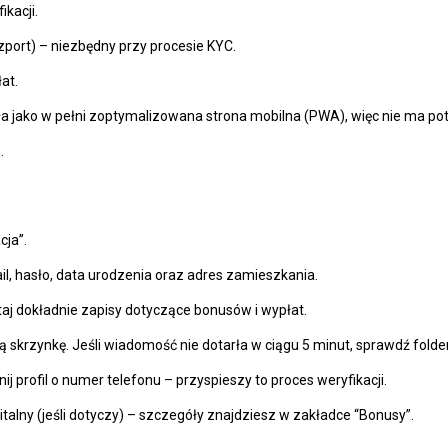
ikacji.
port) – niezbędny przy procesie KYC.
at.
a jako w pełni zoptymalizowana strona mobilna (PWA), więc nie ma potr
.
cja”.
il, hasło, data urodzenia oraz adres zamieszkania.
taj dokładnie zapisy dotyczące bonusów i wypłat.
ą skrzynkę. Jeśli wiadomość nie dotarła w ciągu 5 minut, sprawdź folde
ij profil o numer telefonu – przyspieszy to proces weryfikacji.
lny (jeśli dotyczy) – szczegóły znajdziesz w zakładce “Bonusy”.