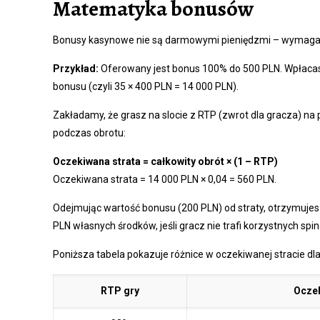
Matematyka bonusów
Bonusy kasynowe nie są darmowymi pieniędzmi – wymagają
Przykład:
Oferowany jest bonus 100% do 500 PLN. Wpłacas
bonusu (czyli 35 × 400 PLN = 14 000 PLN).
Zakładamy, że grasz na slocie z RTP (zwrot dla gracza) na
podczas obrotu:
Oczekiwana strata = całkowity obrót × (1 – RTP)
Oczekiwana strata = 14 000 PLN × 0,04 = 560 PLN.
Odejmując wartość bonusu (200 PLN) od straty, otrzymuje
PLN własnych środków, jeśli gracz nie trafi korzystnych spin
Poniższa tabela pokazuje różnice w oczekiwanej stracie d
RTP gry
Oczek