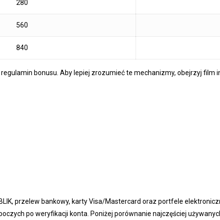
280
560
840
regulamin bonusu. Aby lepiej zrozumieć te mechanizmy, obejrzyj film 
K, przelew bankowy, karty Visa/Mastercard oraz portfele elektroniczne 
boczych po weryfikacji konta. Poniżej porównanie najczęściej używany