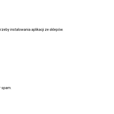
zeby instalowania aplikacji ze sklepów.
r spam.