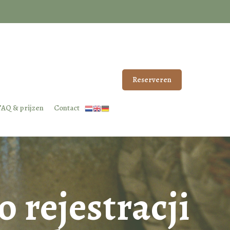
Reserveren
FAQ & prijzen
Contact
 rejestracji