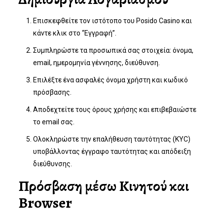
Επισκεφθείτε τον ιστότοπο του Posido Casino και
κάντε κλικ στο “Εγγραφή”.
Συμπληρώστε τα προσωπικά σας στοιχεία: όνομα,
email, ημερομηνία γέννησης, διεύθυνση.
Επιλέξτε ένα ασφαλές όνομα χρήστη και κωδικό
πρόσβασης.
Αποδεχτείτε τους όρους χρήσης και επιβεβαιώστε
το email σας.
Ολοκληρώστε την επαλήθευση ταυτότητας (KYC)
υποβάλλοντας έγγραφο ταυτότητας και απόδειξη
διεύθυνσης.
Πρόσβαση μέσω Κινητού και
Browser