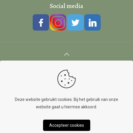
Social media
© B&B Erve Veldboer. Alle rechten voorbehouden. |
Website laten maken
door Chuck's
Privacy- en Cookiebeleid
Deze website gebruikt cookies. Bij het gebruik van onze
website gaat u hiermee akkoord.
Accepteer cookies
Hoe kan ik u helpen?