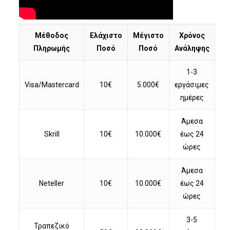
Μέθοδος
Ελάχιστο
Μέγιστο
Χρόνος
Πληρωμής
Ποσό
Ποσό
Ανάληψης
1-3
Visa/Mastercard
10€
5.000€
εργάσιμες
ημέρες
Άμεσα
Skrill
10€
10.000€
έως 24
ώρες
Άμεσα
Neteller
10€
10.000€
έως 24
ώρες
3-5
Τραπεζικό