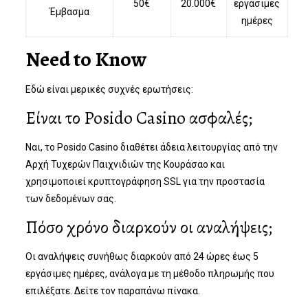
50€
20.000€
εργάσιμες
Έμβασμα
ημέρες
Need to Know
Εδώ είναι μερικές συχνές ερωτήσεις:
Είναι το Posido Casino ασφαλές;
Ναι, το Posido Casino διαθέτει άδεια λειτουργίας από την
Αρχή Τυχερών Παιχνιδιών της Κουράσαο και
χρησιμοποιεί κρυπτογράφηση SSL για την προστασία
των δεδομένων σας.
Πόσο χρόνο διαρκούν οι αναλήψεις;
Οι αναλήψεις συνήθως διαρκούν από 24 ώρες έως 5
εργάσιμες ημέρες, ανάλογα με τη μέθοδο πληρωμής που
επιλέξατε. Δείτε τον παραπάνω πίνακα.