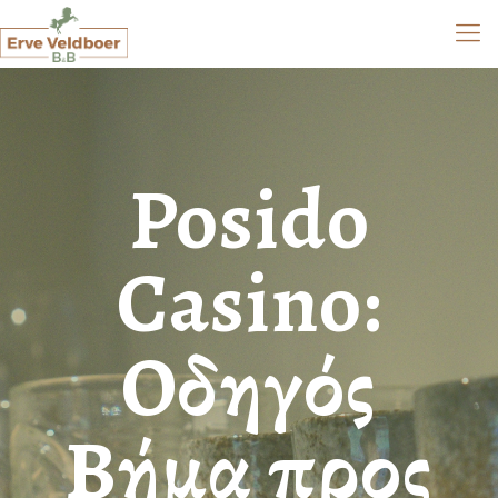
Posido
Casino:
Οδηγός
Βήμα προς