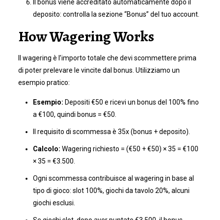
Il bonus viene accreditato automaticamente dopo il
deposito: controlla la sezione “Bonus” del tuo account.
How Wagering Works
Il wagering è l’importo totale che devi scommettere prima
di poter prelevare le vincite dal bonus. Utilizziamo un
esempio pratico:
Esempio:
Depositi €50 e ricevi un bonus del 100% fino
a €100, quindi bonus = €50.
Il requisito di scommessa è 35x (bonus + deposito).
Calcolo:
Wagering richiesto = (€50 + €50) × 35 = €100
× 35 = €3.500.
Ogni scommessa contribuisce al wagering in base al
tipo di gioco: slot 100%, giochi da tavolo 20%, alcuni
giochi esclusi.