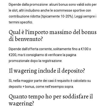
Dipende dalla promozione: alcuni bonus sono validi solo per
le slot, altri includono anche le scommesse sportive con
contribuzione ridotta (tipicamente 10-20%). Leggi sempre i
termini specifici.
Qual è l’importo massimo del bonus
di benvenuto?
Dipende dall’offerta corrente, solitamente fino a €100 o
€200, ma ti consigliamo di verificare la pagina
promozionale dopo la registrazione.
Il wagering include il deposito?
Sì, nella maggior parte dei casi il requisito è calcolato su
deposito + bonus, come nell’esempio sopra.
Quanto tempo ho per soddisfare il
wagering?