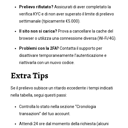
Prelievo rifiutato?
Assicurati di aver completato la
verifica KYC e di non aver superato il limite di prelievo
settimanale (tipicamente €5.000).
Il sito non si carica?
Prova a cancellare la cache del
browser o utilizza una connessione diversa (Wi-Fi/4G).
Problemi con la 2FA?
Contatta il supporto per
disattivare temporaneamente l’autenticazione e
riattivarla con un nuovo codice.
Extra Tips
Se il prelievo subisce un ritardo eccedente i tempi indicati
nella tabella, segui questi passi:
Controlla lo stato nella sezione “Cronologia
transazioni” del tuo account.
Attendi 24 ore dal momento della richiesta (alcuni