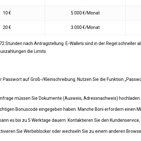
10 €
5.000 €/Monat
20 €
3.000 €/Monat
2 Stunden nach Antragstellung. E‑Wallets sind in der Regel schneller a
uszahlungen die Limits.
hr Passwort auf Groß‑/Kleinschreibung. Nutzen Sie die Funktion „Passw
nfrage müssen Sie Dokumente (Ausweis, Adressnachweis) hochladen. 
richtigen Bonuscode eingegeben haben. Manche Boni erfordern einen Min
nn es bis zu 5 Werktage dauern. Kontaktieren Sie den Kundenservice, fa
ivieren Sie Werbeblocker oder wechseln Sie zu einem anderen Browser