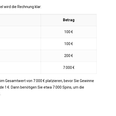
l wird die Rechnung klar:
Betrag
100 €
100 €
200 €
7.000 €
n im Gesamtwert von 7.000 € platzieren, bevor Sie Gewinne
e 1 €. Dann benötigen Sie etwa 7.000 Spins, um die
.