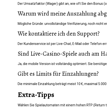
Der Umsatzfaktor (Wager) gibt an, wie oft Sie den Bonus (
Warum wird meine Auszahlung abg
Mögliche Gründe: unvollständige Verifizierung, noch nicht
Wie kontaktiere ich den Support?
Der Kundenservice ist per Live‑Chat, E‑Mail oder Telefon err
Sind Live-Casino-Spiele auch am Ha
Ja, die mobile Version ist vollständig optimiert. Sie benöti
Gibt es Limits für Einzahlungen?
Die minimale Einzahlung beträgt meist 10 €, maximal 5.000 
Extra-Tipps
Wählen Sie Spielautomaten mit einem hohen RTP (Return to P