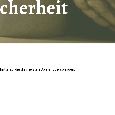
cherheit
ritte ab, die die meisten Spieler überspringen.