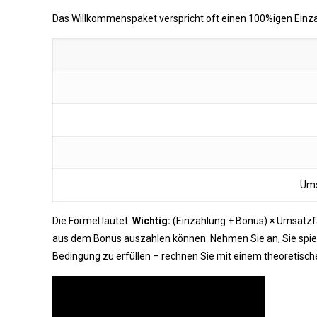
Das Willkommenspaket verspricht oft einen 100%igen Einzahl
Ums
Die Formel lautet:
Wichtig:
(Einzahlung + Bonus) × Umsatzfa
aus dem Bonus auszahlen können. Nehmen Sie an, Sie spiele
Bedingung zu erfüllen – rechnen Sie mit einem theoretische