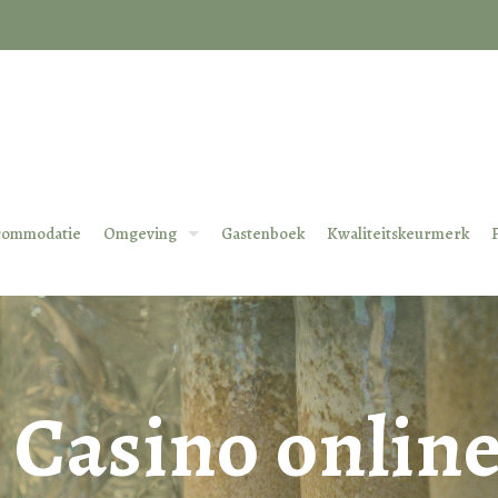
commodatie
Omgeving
Gastenboek
Kwaliteitskeurmerk
 Casino onlin