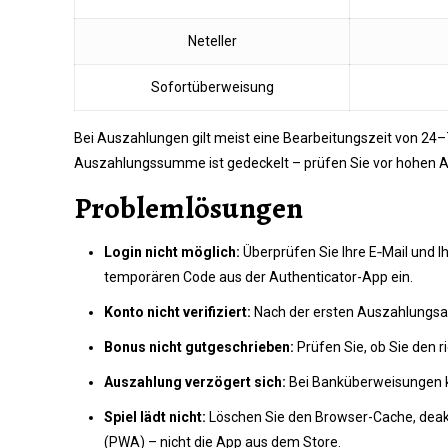
Neteller
Sofortüberweisung
Bei Auszahlungen gilt meist eine Bearbeitungszeit von 24–7
Auszahlungssumme ist gedeckelt – prüfen Sie vor hohen A
Problemlösungen
Login nicht möglich:
Überprüfen Sie Ihre E‑Mail und I
temporären Code aus der Authenticator-App ein.
Konto nicht verifiziert:
Nach der ersten Auszahlungsa
Bonus nicht gutgeschrieben:
Prüfen Sie, ob Sie den 
Auszahlung verzögert sich:
Bei Banküberweisungen ka
Spiel lädt nicht:
Löschen Sie den Browser-Cache, deakt
(PWA) – nicht die App aus dem Store.