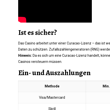
Ist es sicher?
Das Casino arbeitet unter einer Curacao-Lizenz – das ist w
Daten zu schützen. Zufallszahlengeneratoren (RNG) werde
Hinweis:
Da es sich um eine Curacao-Lizenz handelt, können
Casinos versteuern müssen.
Ein- und Auszahlungen
Methode
Min.
Visa/Mastercard
Skrill