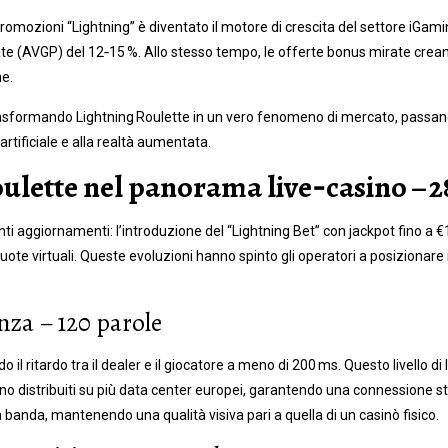
le promozioni “Lightning” è diventato il motore di crescita del settore iGam
ate (AVGP) del 12‑15 %. Allo stesso tempo, le offerte bonus mirate creano
ne.
asformando Lightning Roulette in un vero fenomeno di mercato, passando
 artificiale e alla realtà aumentata.
Roulette nel panorama live‑casino – 
anti aggiornamenti: l’introduzione del “Lightning Bet” con jackpot fino a 
 ruote virtuali. Queste evoluzioni hanno spinto gli operatori a posizionare 
nza – 120 parole
do il ritardo tra il dealer e il giocatore a meno di 200 ms. Questo livell
no distribuiti su più data center europei, garantendo una connessione st
banda, mantenendo una qualità visiva pari a quella di un casinò fisico.