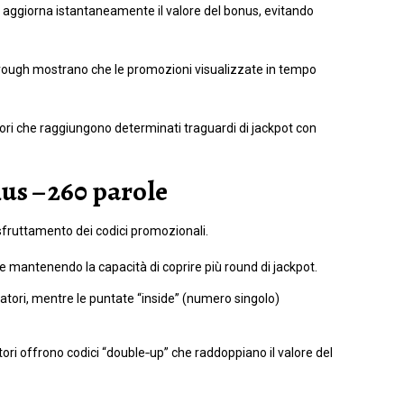
ema aggiorna istantaneamente il valore del bonus, evitando
ick‑through mostrano che le promozioni visualizzate in tempo
tori che raggiungono determinati traguardi di jackpot con
nus – 260 parole
 sfruttamento dei codici promozionali.
te e mantenendo la capacità di coprire più round di jackpot.
atori, mentre le puntate “inside” (numero singolo)
tori offrono codici “double‑up” che raddoppiano il valore del