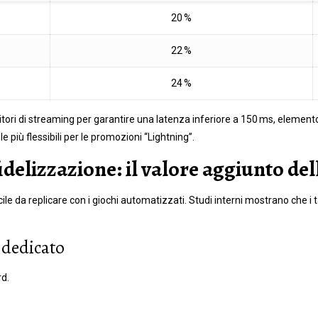
20 %
22 %
24 %
nitori di streaming per garantire una latenza inferiore a 150 ms, elemento
 più flessibili per le promozioni “Lightning”.
fidelizzazione: il valore aggiunto del
le da replicare con i giochi automatizzati. Studi interni mostrano che i t
 dedicato
rd.