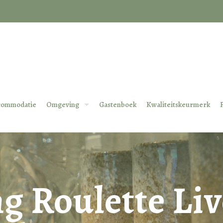
commodatie
Omgeving
Gastenboek
Kwaliteitskeurmerk
g Roulette Liv