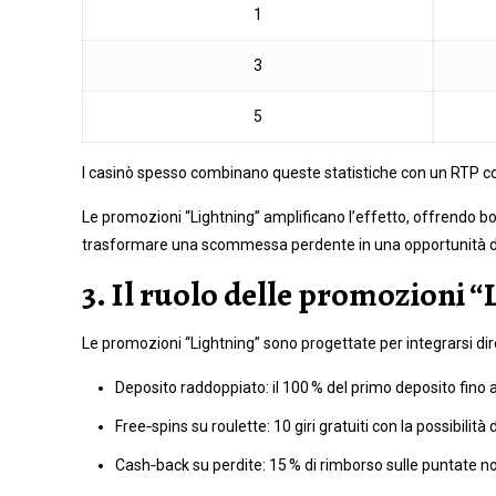
1
3
5
I casinò spesso combinano queste statistiche con un RTP compl
Le promozioni “Lightning” amplificano l’effetto, offrendo bo
trasformare una scommessa perdente in una opportunità di r
3. Il ruolo delle promozioni “
Le promozioni “Lightning” sono progettate per integrarsi di
Deposito raddoppiato: il 100 % del primo deposito fino
Free‑spins su roulette: 10 giri gratuiti con la possibilità
Cash‑back su perdite: 15 % di rimborso sulle puntate no