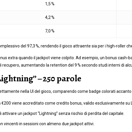
1,5 %
4,2 %
7,0 %
essivo del 97,3 %, rendendo il gioco attraente sia per i high‑roller che 
nus extra quando il jackpot viene colpito. Ad esempio, un bonus cash‑bac
ecupero, aumentando la retention del 9 % secondo studi interni di alcu
Lightning” – 250 parole
rettamente nella UI del gioco, comparendo come badge colorati accanto ai
 a €200 viene accreditato come credito bonus, valido esclusivamente su L
 di attivare un jackpot “Lightning” senza rischio di perdita del capitale.
n vincenti in sessioni con almeno due jackpot attivi.