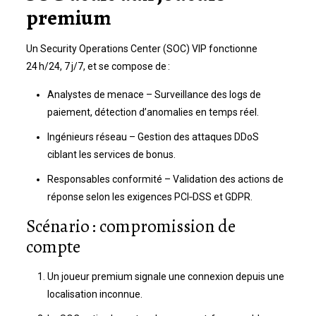
premium
Un Security Operations Center (SOC) VIP fonctionne
24 h/24, 7 j/7, et se compose de :
Analystes de menace – Surveillance des logs de
paiement, détection d’anomalies en temps réel.
Ingénieurs réseau – Gestion des attaques DDoS
ciblant les services de bonus.
Responsables conformité – Validation des actions de
réponse selon les exigences PCI‑DSS et GDPR.
Scénario : compromission de
compte
Un joueur premium signale une connexion depuis une
localisation inconnue.