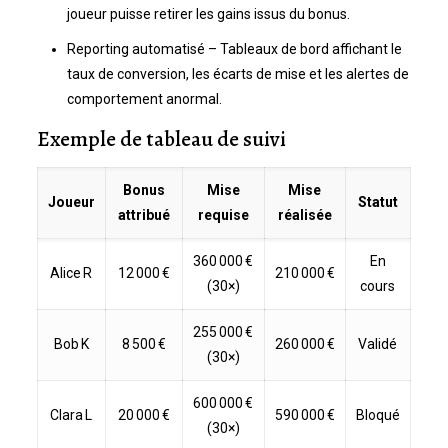
joueur puisse retirer les gains issus du bonus.
Reporting automatisé – Tableaux de bord affichant le
taux de conversion, les écarts de mise et les alertes de
comportement anormal.
Exemple de tableau de suivi
Bonus
Mise
Mise
Joueur
Statut
attribué
requise
réalisée
360 000 €
En
Alice R
12 000 €
210 000 €
(30×)
cours
255 000 €
Bob K
8 500 €
260 000 €
Validé
(30×)
600 000 €
Clara L
20 000 €
590 000 €
Bloqué
(30×)