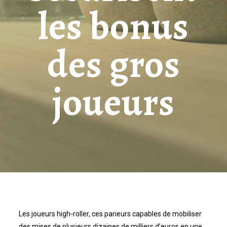
les bonus
des gros
joueurs
Les joueurs high‑roller, ces parieurs capables de mobiliser
des mises de plusieurs dizaines de milliers d’euros en une