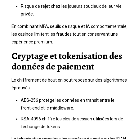
Risque de rejet chez les joueurs soucieux de leur vie
privée.
En combinant MFA, seuils de risque et IA comportementale,
les casinos limitent les fraudes tout en conservant une
expérience premium.
Cryptage et tokenisation des
données de paiement
Le chiffrement de bout en bout repose sur des algorithmes
éprouvés.
AES‑256 protège les données en transit entre le
front‑end et le middleware.
RSA‑4096 chiffre les clés de session utilisées lors de
l’échange de tokens.