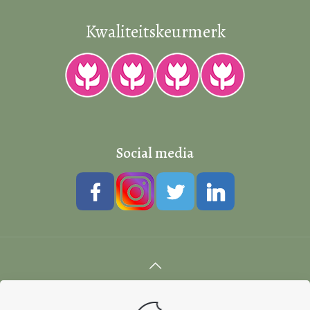
Kwaliteitskeurmerk
Social media
© B&B Erve Veldboer. Alle rechten voorbehouden. |