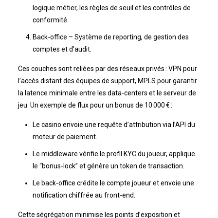
logique métier, les règles de seuil et les contrôles de
conformité.
Back‑office – Système de reporting, de gestion des
comptes et d’audit.
Ces couches sont reliées par des réseaux privés : VPN pour
l’accès distant des équipes de support, MPLS pour garantir
la latence minimale entre les data‑centers et le serveur de
jeu. Un exemple de flux pour un bonus de 10 000 € :
Le casino envoie une requête d’attribution via l’API du
moteur de paiement.
Le middleware vérifie le profil KYC du joueur, applique
le “bonus‑lock” et génère un token de transaction.
Le back‑office crédite le compte joueur et envoie une
notification chiffrée au front‑end.
Cette ségrégation minimise les points d’exposition et