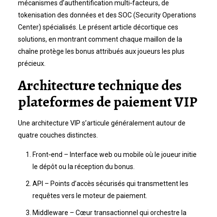
mécanismes d’authentification multi‑facteurs, de
tokenisation des données et des SOC (Security Operations
Center) spécialisés. Le présent article décortique ces
solutions, en montrant comment chaque maillon de la
chaîne protège les bonus attribués aux joueurs les plus
précieux.
Architecture technique des
plateformes de paiement VIP
Une architecture VIP s’articule généralement autour de
quatre couches distinctes.
Front‑end – Interface web ou mobile où le joueur initie
le dépôt ou la réception du bonus.
API – Points d’accès sécurisés qui transmettent les
requêtes vers le moteur de paiement.
Middleware – Cœur transactionnel qui orchestre la