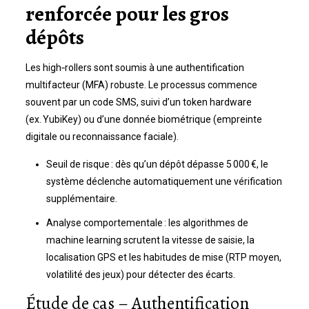
renforcée pour les gros
dépôts
Les high‑rollers sont soumis à une authentification
multifacteur (MFA) robuste. Le processus commence
souvent par un code SMS, suivi d’un token hardware
(ex. YubiKey) ou d’une donnée biométrique (empreinte
digitale ou reconnaissance faciale).
Seuil de risque : dès qu’un dépôt dépasse 5 000 €, le
système déclenche automatiquement une vérification
supplémentaire.
Analyse comportementale : les algorithmes de
machine learning scrutent la vitesse de saisie, la
localisation GPS et les habitudes de mise (RTP moyen,
volatilité des jeux) pour détecter des écarts.
Étude de cas – Authentification