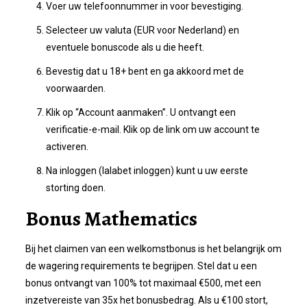
Voer uw telefoonnummer in voor bevestiging.
Selecteer uw valuta (EUR voor Nederland) en
eventuele bonuscode als u die heeft.
Bevestig dat u 18+ bent en ga akkoord met de
voorwaarden.
Klik op “Account aanmaken”. U ontvangt een
verificatie-e-mail. Klik op de link om uw account te
activeren.
Na inloggen (lalabet inloggen) kunt u uw eerste
storting doen.
Bonus Mathematics
Bij het claimen van een welkomstbonus is het belangrijk om
de wagering requirements te begrijpen. Stel dat u een
bonus ontvangt van 100% tot maximaal €500, met een
inzetvereiste van 35x het bonusbedrag. Als u €100 stort,