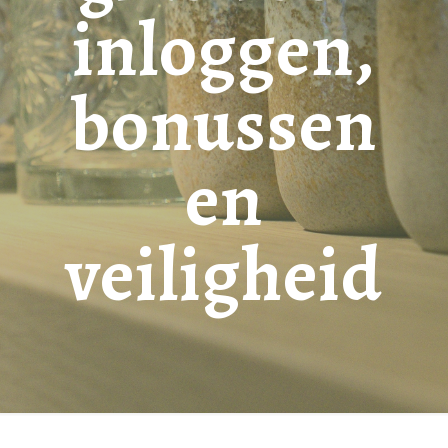
inloggen,
bonussen
en
veiligheid