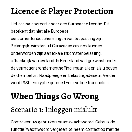
Licence & Player Protection
Het casino opereert onder een Curacaose licentie. Dit
betekent dat niet alle Europese
consumentenbeschermingen van toepassing zijn.
Belangrijk: winsten uit Curacaose casino’s kunnen
onderworpen zijn aan lokale inkomstenbelasting,
afhankelijk van uw land. In Nederland valt gokwinst onder
de vermogensrendementheffing, maar alleen als u boven
de drempel zit. Raadpleeg een belastingadviseur. Verder
wordt SSL-encryptie gebruikt voor veilige transacties.
When Things Go Wrong
Scenario 1: Inloggen mislukt
Controleer uw gebruikersnaam/wachtwoord. Gebruik de
functie ‘Wachtwoord vergeten’ of neem contact op met de