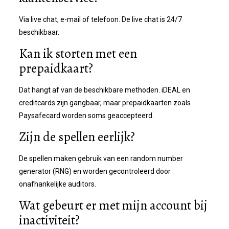
Via live chat, e-mail of telefoon. De live chat is 24/7
beschikbaar.
Kan ik storten met een
prepaidkaart?
Dat hangt af van de beschikbare methoden. iDEAL en
creditcards zijn gangbaar, maar prepaidkaarten zoals
Paysafecard worden soms geaccepteerd.
Zijn de spellen eerlijk?
De spellen maken gebruik van een random number
generator (RNG) en worden gecontroleerd door
onafhankelijke auditors.
Wat gebeurt er met mijn account bij
inactiviteit?