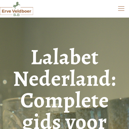
Lalabet
Nederland:
Complete
gids voor