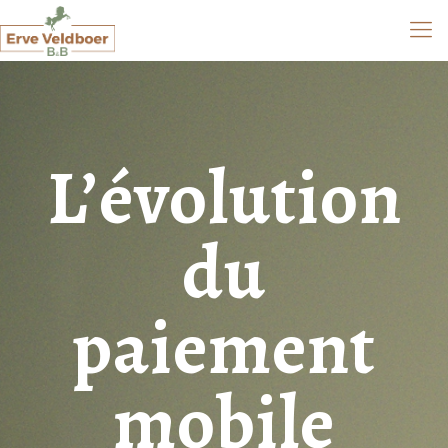
L’évolution
du
paiement
mobile