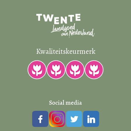
Kwaliteitskeurmerk
Social media