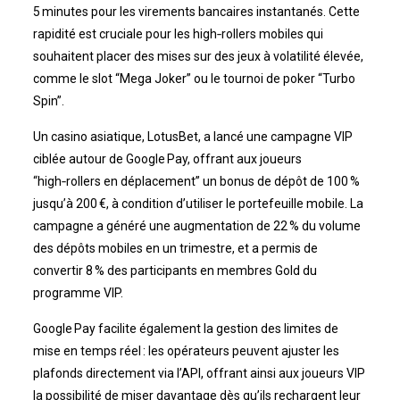
5 minutes pour les virements bancaires instantanés. Cette
rapidité est cruciale pour les high‑rollers mobiles qui
souhaitent placer des mises sur des jeux à volatilité élevée,
comme le slot “Mega Joker” ou le tournoi de poker “Turbo
Spin”.
Un casino asiatique, LotusBet, a lancé une campagne VIP
ciblée autour de Google Pay, offrant aux joueurs
“high‑rollers en déplacement” un bonus de dépôt de 100 %
jusqu’à 200 €, à condition d’utiliser le portefeuille mobile. La
campagne a généré une augmentation de 22 % du volume
des dépôts mobiles en un trimestre, et a permis de
convertir 8 % des participants en membres Gold du
programme VIP.
Google Pay facilite également la gestion des limites de
mise en temps réel : les opérateurs peuvent ajuster les
plafonds directement via l’API, offrant ainsi aux joueurs VIP
la possibilité de miser davantage dès qu’ils rechargent leur