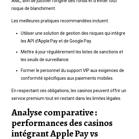
AML, afin de justifier l’origine des fonds et d’éviter tout
risque de blanchiment.
Les meilleures pratiques recommandées incluent :
Utiliser une solution de gestion des risques qui intègre
les API d’Apple Pay et de Google Pay.
Mettre à jour régulièrement les listes de sanctions et
les seuils de surveillance.
Former le personnel du support VIP aux exigences de
conformité spécifiques aux paiements mobiles.
En respectant ces obligations, les casinos peuvent offrir un
service premium tout en restant dans les limites légales.
Analyse comparative :
performances des casinos
intégrant Apple Pay vs