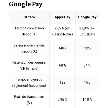
Google Pay
Critère
Apple Pay
Google Pay
Taux de conversion
23,5 % (ex.
21,8 % (ex.
dépôt (%)
Casino Royal)
LotusBet)
Valeur moyenne des
148 €
132 €
dépôts (€)
Rétention des joueurs
68 %
64 %
VIP (6 mois)
Temps moyen de
12 s
15 s
règlement (secondes)
Frais de transaction
0,95 %
1,10 %
(%)