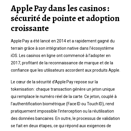
Apple Pay dans les casinos :
sécurité de pointe et adoption
croissante
Apple Pay a été lancé en 2014 et a rapidement gagné du
terrain grâce à son intégration native dans l’écosystème
iOS. Les casinos en ligne ont commencé à l’adopter en
2017, profitant de la reconnaissance de marque et de la
confiance que les utilisateurs accordent aux produits Apple.
Le cœur de la sécurité d’Apple Pay repose sur la
tokenisation : chaque transaction génère un jeton unique
qui remplace le numéro réel de la carte. Ce jeton, couplé à
l’authentification biométrique (Face ID ou Touch ID), rend
pratiquement impossible l’interception ou la réutilisation
des données bancaires. En outre, le processus de validation
se fait en deux étapes, ce qui répond aux exigences de