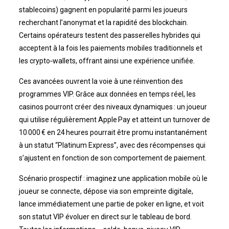
stablecoins) gagnent en popularité parmi les joueurs
recherchant l’anonymat et la rapidité des blockchain.
Certains opérateurs testent des passerelles hybrides qui
acceptent à la fois les paiements mobiles traditionnels et
les crypto‑wallets, offrant ainsi une expérience unifiée.
Ces avancées ouvrent la voie à une réinvention des
programmes VIP. Grâce aux données en temps réel, les
casinos pourront créer des niveaux dynamiques : un joueur
qui utilise régulièrement Apple Pay et atteint un turnover de
10 000 € en 24 heures pourrait être promu instantanément
à un statut “Platinum Express”, avec des récompenses qui
s’ajustent en fonction de son comportement de paiement.
Scénario prospectif : imaginez une application mobile où le
joueur se connecte, dépose via son empreinte digitale,
lance immédiatement une partie de poker en ligne, et voit
son statut VIP évoluer en direct sur le tableau de bord.