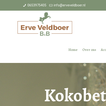
0653975405
info@erveveldboer.nl
Home
Over ons
Ac
Kokobet 