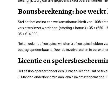
Belangrijk: Zorg dat alle gegevens exact overeenkomen met
Bonusberekening: hoe werkt 
Stel dat het casino een welkomstbonus biedt van 100% tot €20
verzetten inzet wordt dan: (storting + bonus) × 35 = (€50 +
35 = €14.000.
Reken ook met free spins: winsten uit free spins hebben vaa
bedrag opneembaar is. Door de inzetvereisten te berekenen,
Licentie en spelersbeschermi
Het casino opereert onder een Curaçao‑licentie. Dat beteken
EU‑landen onderhevig zijn aan lokale inkomstenbelasting. Ti