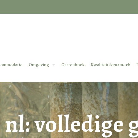
commodatie
Omgeving
Gastenboek
Kwaliteitskeurmerk
nl: volledige 