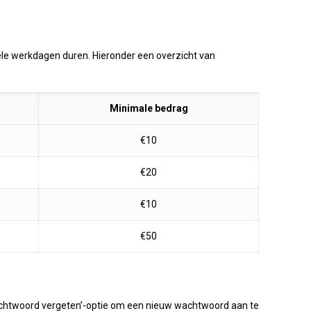
kele werkdagen duren. Hieronder een overzicht van
Minimale bedrag
€10
€20
€10
€50
wachtwoord vergeten’-optie om een nieuw wachtwoord aan te