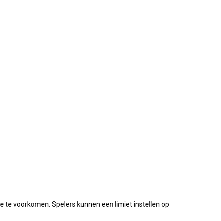
 te voorkomen. Spelers kunnen een limiet instellen op