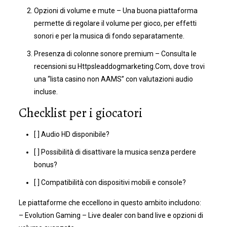
Opzioni di volume e mute – Una buona piattaforma
permette di regolare il volume per gioco, per effetti
sonori e per la musica di fondo separatamente.
Presenza di colonne sonore premium – Consulta le
recensioni su Httpsleaddogmarketing.Com, dove trovi
una “lista casino non AAMS” con valutazioni audio
incluse.
Checklist per i giocatori
[ ] Audio HD disponibile?
[ ] Possibilità di disattivare la musica senza perdere
bonus?
[ ] Compatibilità con dispositivi mobili e console?
Le piattaforme che eccellono in questo ambito includono:
– Evolution Gaming – Live dealer con band live e opzioni di