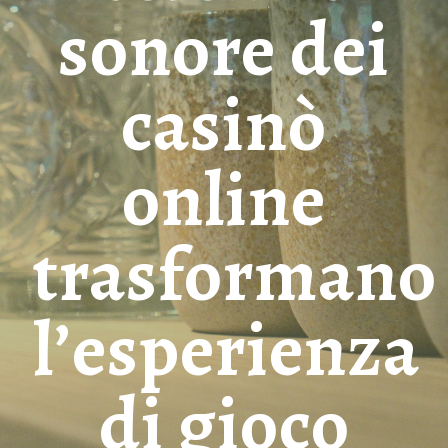
sonore dei
casinò
online
trasformano
l’esperienza
di gioco