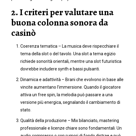
2. I criteri per valutare una
buona colonna sonora da
casinò
Coerenza tematica – La musica deve rispecchiare il
tema della slot o del tavolo. Una slot a tema egizio
richiede sonorità orientali, mentre una slot futuristica
dovrebbe includere synth e bassi pulsanti.
Dinamica e adattività – Brani che evolvono in base alle
vincite aumentano l’immersione. Quando il giocatore
attiva un free spin, la melodia può passare a una
versione più energica, segnalando il cambiamento di
stato.
Qualità della produzione – Mix bilanciato, mastering
professionale e licenze chiare sono fondamentali. Un
audio compresso o con rumori di fondo distrae e può