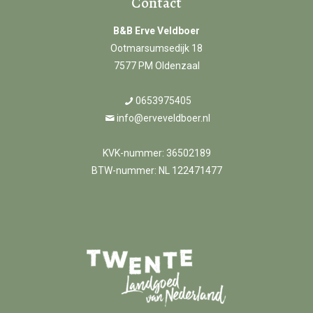
Contact
B&B Erve Veldboer
Ootmarsumsedijk 18
7577 PM Oldenzaal
0653975405
info@erveveldboer.nl
KVK-nummer: 36502189
BTW-nummer: NL 122471477