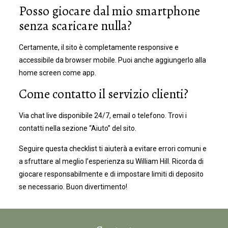
Posso giocare dal mio smartphone
senza scaricare nulla?
Certamente, il sito è completamente responsive e
accessibile da browser mobile. Puoi anche aggiungerlo alla
home screen come app.
Come contatto il servizio clienti?
Via chat live disponibile 24/7, email o telefono. Trovi i
contatti nella sezione “Aiuto” del sito.
Seguire questa checklist ti aiuterà a evitare errori comuni e
a sfruttare al meglio l’esperienza su William Hill. Ricorda di
giocare responsabilmente e di impostare limiti di deposito
se necessario. Buon divertimento!