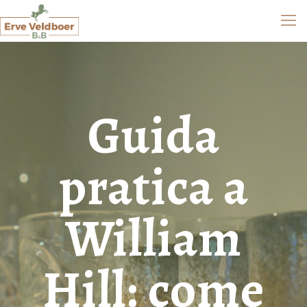
Guida
pratica a
William
Hill: come