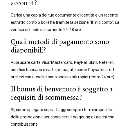
account?
Carica una copia del tuo documento d’identità e un recente
estratto conto o bolletta tramite la sezione “Il mio conto”. La
verifica richiede solitamente 24-48 ore.
Quali metodi di pagamento sono
disponibili?
Puoi usare carte Visa/Mastercard, PayPal, Skrill, Neteller,
bonifico bancario e carte prepagate come Paysafecard. I
prelievi con e-wallet sono spesso più rapidi (entro 24 ore).
Il bonus di benvenuto è soggetto a
requisiti di scommessa?
Sì, come spiegato sopra. Leggi sempre i termini specifici
della promozione per conoscere il wagering e i giochi che
contribuiscono.