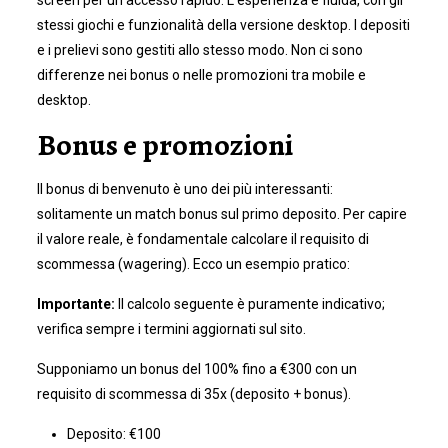
screen per un accesso rapido. L’esperienza è fluida, con gli
stessi giochi e funzionalità della versione desktop. I depositi
e i prelievi sono gestiti allo stesso modo. Non ci sono
differenze nei bonus o nelle promozioni tra mobile e
desktop.
Bonus e promozioni
Il bonus di benvenuto è uno dei più interessanti:
solitamente un match bonus sul primo deposito. Per capire
il valore reale, è fondamentale calcolare il requisito di
scommessa (wagering). Ecco un esempio pratico:
Importante:
Il calcolo seguente è puramente indicativo;
verifica sempre i termini aggiornati sul sito.
Supponiamo un bonus del 100% fino a €300 con un
requisito di scommessa di 35x (deposito + bonus).
Deposito: €100