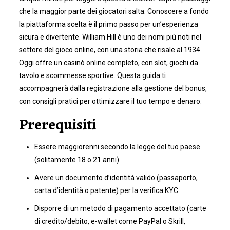
che la maggior parte dei giocatori salta. Conoscere a fondo
la piattaforma scelta è il primo passo per un’esperienza
sicura e divertente. William Hill è uno dei nomi più noti nel
settore del gioco online, con una storia che risale al 1934.
Oggi offre un casinò online completo, con slot, giochi da
tavolo e scommesse sportive. Questa guida ti
accompagnerà dalla registrazione alla gestione del bonus,
con consigli pratici per ottimizzare il tuo tempo e denaro.
Prerequisiti
Essere maggiorenni secondo la legge del tuo paese
(solitamente 18 o 21 anni).
Avere un documento d’identità valido (passaporto,
carta d’identità o patente) per la verifica KYC.
Disporre di un metodo di pagamento accettato (carte
di credito/debito, e-wallet come PayPal o Skrill,