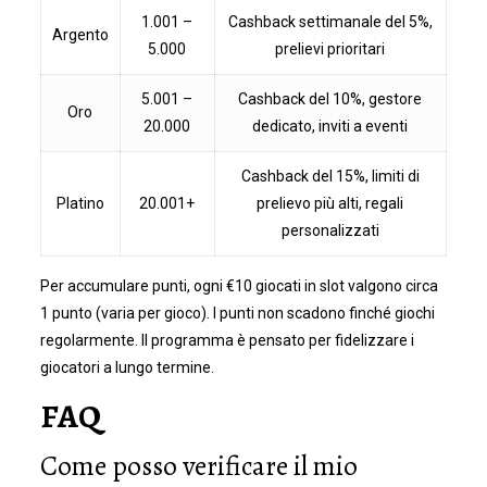
1.001 –
Cashback settimanale del 5%,
Argento
5.000
prelievi prioritari
5.001 –
Cashback del 10%, gestore
Oro
20.000
dedicato, inviti a eventi
Cashback del 15%, limiti di
Platino
20.001+
prelievo più alti, regali
personalizzati
Per accumulare punti, ogni €10 giocati in slot valgono circa
1 punto (varia per gioco). I punti non scadono finché giochi
regolarmente. Il programma è pensato per fidelizzare i
giocatori a lungo termine.
FAQ
Come posso verificare il mio