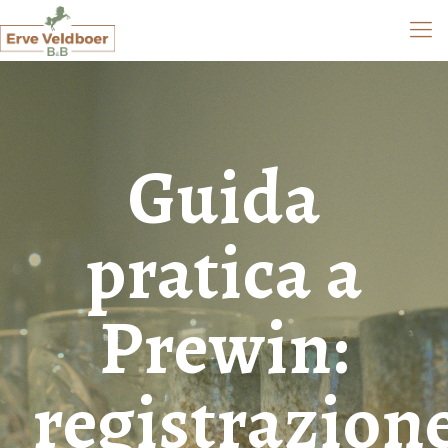
Guida
pratica a
Prewin:
registrazion