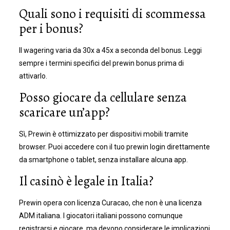
Quali sono i requisiti di scommessa
per i bonus?
Il wagering varia da 30x a 45x a seconda del bonus. Leggi
sempre i termini specifici del prewin bonus prima di
attivarlo.
Posso giocare da cellulare senza
scaricare un’app?
Sì, Prewin è ottimizzato per dispositivi mobili tramite
browser. Puoi accedere con il tuo prewin login direttamente
da smartphone o tablet, senza installare alcuna app.
Il casinò è legale in Italia?
Prewin opera con licenza Curacao, che non è una licenza
ADM italiana. I giocatori italiani possono comunque
registrarsi e giocare, ma devono considerare le implicazioni