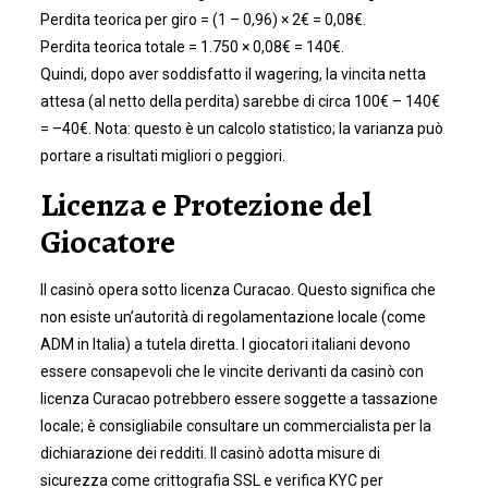
Perdita teorica per giro = (1 – 0,96) × 2€ = 0,08€.
Perdita teorica totale = 1.750 × 0,08€ = 140€.
Quindi, dopo aver soddisfatto il wagering, la vincita netta
attesa (al netto della perdita) sarebbe di circa 100€ – 140€
= –40€. Nota: questo è un calcolo statistico; la varianza può
portare a risultati migliori o peggiori.
Licenza e Protezione del
Giocatore
Il casinò opera sotto licenza Curacao. Questo significa che
non esiste un’autorità di regolamentazione locale (come
ADM in Italia) a tutela diretta. I giocatori italiani devono
essere consapevoli che le vincite derivanti da casinò con
licenza Curacao potrebbero essere soggette a tassazione
locale; è consigliabile consultare un commercialista per la
dichiarazione dei redditi. Il casinò adotta misure di
sicurezza come crittografia SSL e verifica KYC per