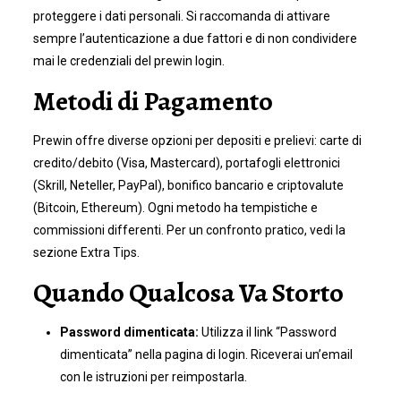
proteggere i dati personali. Si raccomanda di attivare
sempre l’autenticazione a due fattori e di non condividere
mai le credenziali del prewin login.
Metodi di Pagamento
Prewin offre diverse opzioni per depositi e prelievi: carte di
credito/debito (Visa, Mastercard), portafogli elettronici
(Skrill, Neteller, PayPal), bonifico bancario e criptovalute
(Bitcoin, Ethereum). Ogni metodo ha tempistiche e
commissioni differenti. Per un confronto pratico, vedi la
sezione Extra Tips.
Quando Qualcosa Va Storto
Password dimenticata:
Utilizza il link “Password
dimenticata” nella pagina di login. Riceverai un’email
con le istruzioni per reimpostarla.