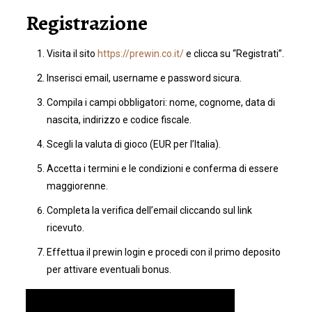
Registrazione
Visita il sito
https://prewin.co.it/
e clicca su “Registrati”.
Inserisci email, username e password sicura.
Compila i campi obbligatori: nome, cognome, data di
nascita, indirizzo e codice fiscale.
Scegli la valuta di gioco (EUR per l’Italia).
Accetta i termini e le condizioni e conferma di essere
maggiorenne.
Completa la verifica dell’email cliccando sul link
ricevuto.
Effettua il prewin login e procedi con il primo deposito
per attivare eventuali bonus.