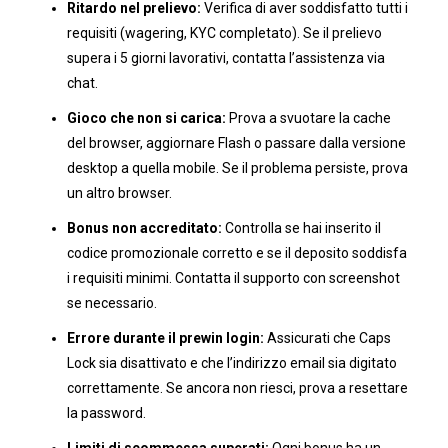
Ritardo nel prelievo:
Verifica di aver soddisfatto tutti i
requisiti (wagering, KYC completato). Se il prelievo
supera i 5 giorni lavorativi, contatta l’assistenza via
chat.
Gioco che non si carica:
Prova a svuotare la cache
del browser, aggiornare Flash o passare dalla versione
desktop a quella mobile. Se il problema persiste, prova
un altro browser.
Bonus non accreditato:
Controlla se hai inserito il
codice promozionale corretto e se il deposito soddisfa
i requisiti minimi. Contatta il supporto con screenshot
se necessario.
Errore durante il prewin login:
Assicurati che Caps
Lock sia disattivato e che l’indirizzo email sia digitato
correttamente. Se ancora non riesci, prova a resettare
la password.