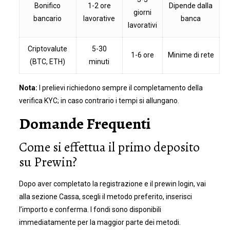
Bonifico
1-2 ore
Dipende dalla
giorni
bancario
lavorative
banca
lavorativi
Criptovalute
5-30
1-6 ore
Minime di rete
(BTC, ETH)
minuti
Nota:
I prelievi richiedono sempre il completamento della
verifica KYC; in caso contrario i tempi si allungano.
Domande Frequenti
Come si effettua il primo deposito
su Prewin?
Dopo aver completato la registrazione e il prewin login, vai
alla sezione Cassa, scegli il metodo preferito, inserisci
l’importo e conferma. I fondi sono disponibili
immediatamente per la maggior parte dei metodi.