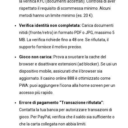
la verifica KYC (documenti accettati). Controlla di aver
rispettato il requisito di scommessa minimo. Alcuni
metodi hanno un limite minimo (es. 20 €).
Verifica identità non completata:
Carica documenti
nitidi (fronte/retro) in formato PDF o JPG, massimo 5
MB. La verifica richiede fino a 48 ore. Se rifiutata, il
supporto fornisce il motivo preciso.
Gioco non carica:
Prova a svuotare la cache del
browser e disattivare estensioni (ad blocker). Se usi un
dispositivo mobile, assicurati che il browser sia
aggiornato. Il casino online 888 è ottimizzato come
PWA: puoi aggiungere l’icona alla home screen per un
accesso più rapido.
Errore di pagamento “Transazione rifiutata”:
Contatta la tua banca per autorizzare transazioni di
gioco. Per PayPal, verifica che il saldo sia sufficiente o
che la carta collegata non abbia limiti.