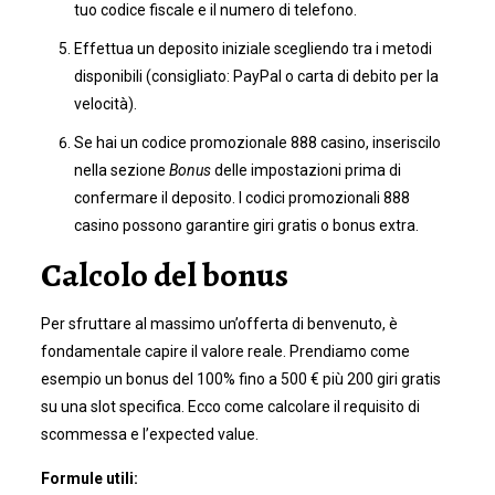
tuo codice fiscale e il numero di telefono.
Effettua un deposito iniziale scegliendo tra i metodi
disponibili (consigliato: PayPal o carta di debito per la
velocità).
Se hai un codice promozionale 888 casino, inseriscilo
nella sezione
Bonus
delle impostazioni prima di
confermare il deposito. I codici promozionali 888
casino possono garantire giri gratis o bonus extra.
Calcolo del bonus
Per sfruttare al massimo un’offerta di benvenuto, è
fondamentale capire il valore reale. Prendiamo come
esempio un bonus del 100% fino a 500 € più 200 giri gratis
su una slot specifica. Ecco come calcolare il requisito di
scommessa e l’expected value.
Formule utili: