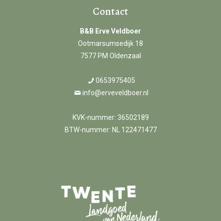
Contact
B&B Erve Veldboer
Ootmarsumsedijk 18
7577 PM Oldenzaal
0653975405
info@erveveldboer.nl
KVK-nummer: 36502189
BTW-nummer: NL 122471477