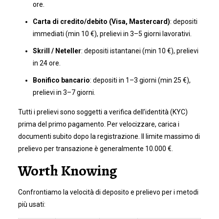
ore.
Carta di credito/debito (Visa, Mastercard)
: depositi
immediati (min 10 €), prelievi in 3–5 giorni lavorativi.
Skrill / Neteller
: depositi istantanei (min 10 €), prelievi
in 24 ore.
Bonifico bancario
: depositi in 1–3 giorni (min 25 €),
prelievi in 3–7 giorni.
Tutti i prelievi sono soggetti a verifica dell’identità (KYC)
prima del primo pagamento. Per velocizzare, carica i
documenti subito dopo la registrazione. Il limite massimo di
prelievo per transazione è generalmente 10.000 €.
Worth Knowing
Confrontiamo la velocità di deposito e prelievo per i metodi
più usati: