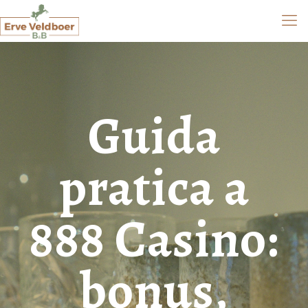
Guida
pratica a
888 Casino:
bonus,