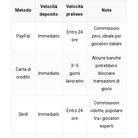
Velocità
Velocità
Metodo
Note
deposito
prelievo
Commissioni
Entro 24
PayPal
Immediato
zero, ideale per
ore
giocatori italiani
Alcune banche
3–5
potrebbero
Carta di
Immediato
giorni
bloccare
credito
lavorativi
transazioni di
gioco
Commissioni
Entro 24
ridotte, popolare
Skrill
Immediato
ore
tra i giocatori
esperti