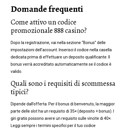
Domande frequenti
Come attivo un codice
promozionale 888 casino?
Dopo la registrazione, vai nella sezione “Bonus” delle
impostazioni dell’account. Inserisci il codice nella casella
dedicata prima di effettuare un deposito qualificante. Il
bonus verrà accreditato automaticamente se il codice è
valido.
Quali sono i requisiti di scommessa
tipici?
Dipende dall’offerta. Per il bonus di benvenuto, la maggior
parte delle slot ha un requisito di 35× (deposito + bonus). I
giri gratis possono avere un requisito sulle vincite di 40×.
Leggi sempre i termini specifici per il tuo codice