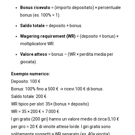
Bonus ricevuto
= (importo depositato) × percentuale
bonus (es. 100% = 1).
Saldo totale
= deposito + bonus.
Wagering requirement (WR)
= (deposito + bonus) ×
moltiplicatore WR.
Valore atteso
= bonus – (WR × perdita media per
giocata).
Esempio numerico:
Deposito: 100 €
Bonus: 100% fino a 500 € → ricevi 100 € di bonus.
Saldo totale: 200 €.
WR tipico per slot: 35× (bonus + deposito).
WR = 35 × 200 € = 7.000 €.
I giri gratis (200 giri) hanno un valore medio di circa 0,10 €
per giro = 20 € di vincite attese lorde. I giri gratis sono
solitamente soggetti a WR separato (es. 40× vincita).