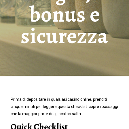
bonus e
sicurezza
Prima di depositare in qualsiasi casinò online, prenditi
cinque minuti per leggere questa checklist: copre i passaggi
che la maggior parte dei giocatori salta.
Quick Checklist