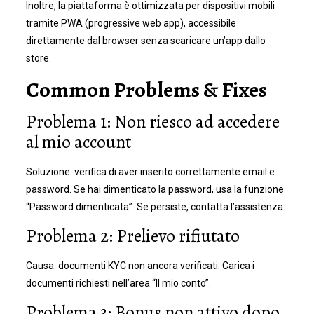
Inoltre, la piattaforma è ottimizzata per dispositivi mobili
tramite PWA (progressive web app), accessibile
direttamente dal browser senza scaricare un’app dallo
store.
Common Problems & Fixes
Problema 1: Non riesco ad accedere
al mio account
Soluzione: verifica di aver inserito correttamente email e
password. Se hai dimenticato la password, usa la funzione
“Password dimenticata”. Se persiste, contatta l’assistenza.
Problema 2: Prelievo rifiutato
Causa: documenti KYC non ancora verificati. Carica i
documenti richiesti nell’area “Il mio conto”.
Problema 3: Bonus non attivo dopo