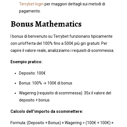
Terrybet login
per maggiori dettagli sui metodi di
pagamento.
Bonus Mathematics
I bonus di benvenuto su Terrybet funzionano tipicamente
con un’offerta del 100% fino a 500€ più giri gratuiti. Per
capire il valore reale, analizziamo i requisiti di scommessa.
Esempio pratico:
Deposito: 100€
Bonus: 100% → 100€ di bonus
Wagering (requisito di scommessa): 35x il valore del
deposito + bonus
Calcolo dell’importo da scommettere:
Formula: (Deposito + Bonus) × Wagering = (100€ + 100€) ×