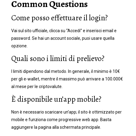
Common Questions
Come posso effettuare il login?
Vai sul sito ufficiale, clicca su “Accedi” e inserisci email e
password. Se hai un account sociale, puoi usare quella
opzione.
Quali sono i limiti di prelievo?
I limiti dipendono dal metodo. In generale, il minimo è 10€
per gli e-wallet, mentre il massimo può arrivare a 100.000€
al mese per le criptovalute.
È disponibile un’app mobile?
Non è necessario scaricare un’app; il sito è ottimizzato per
mobile e funziona come progressive web app. Basta
aggiungere la pagina alla schermata principale.