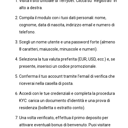
Visita il sito ufficiale di Terrybet. Clicca su “Registrati” in
alto a destra.
Compila il modulo con i tuoi dati personali: nome,
cognome, data di nascita, indirizzo email e numero di
telefono.
Scegli un nome utente e una password forte (almeno
8 caratteri, maiuscole, minuscole e numeri).
Seleziona la tua valuta preferita (EUR, USD, ecc.) e, se
presente, inserisci un codice promozionale.
Conferma il tuo account tramite l’email di verifica che
riceverai nella casella di posta.
Accedi con le tue credenziali e completa la procedura
KYC: carica un documento d’identità e una prova di
residenza (bolletta o estratto conto).
Una volta verificato, effettua il primo deposito per
attivare eventuali bonus di benvenuto. Puoi visitare