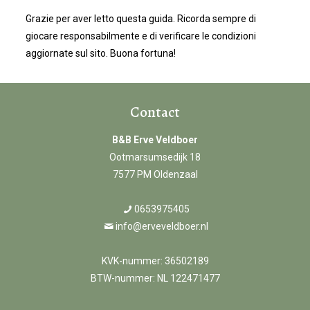
Grazie per aver letto questa guida. Ricorda sempre di
giocare responsabilmente e di verificare le condizioni
aggiornate sul sito. Buona fortuna!
Contact
B&B Erve Veldboer
Ootmarsumsedijk 18
7577 PM Oldenzaal
0653975405
info@erveveldboer.nl
KVK-nummer: 36502189
BTW-nummer: NL 122471477