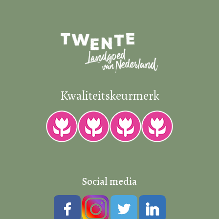
Kwaliteitskeurmerk
Social media