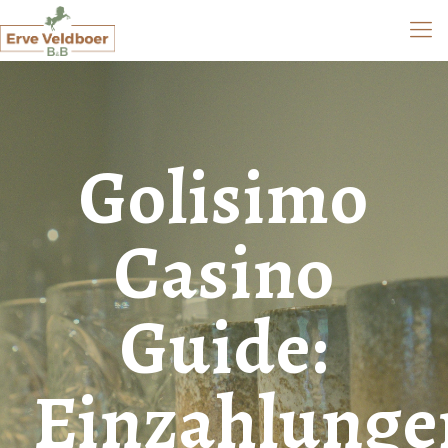
Golisimo
Casino
Guide:
Einzahlunge