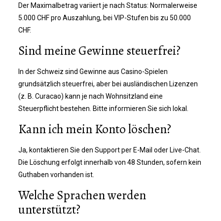
Der Maximalbetrag variiert je nach Status: Normalerweise
5.000 CHF pro Auszahlung, bei VIP-Stufen bis zu 50.000
CHF.
Sind meine Gewinne steuerfrei?
In der Schweiz sind Gewinne aus Casino-Spielen
grundsätzlich steuerfrei, aber bei ausländischen Lizenzen
(z. B. Curacao) kann je nach Wohnsitzland eine
Steuerpflicht bestehen. Bitte informieren Sie sich lokal.
Kann ich mein Konto löschen?
Ja, kontaktieren Sie den Support per E-Mail oder Live-Chat.
Die Löschung erfolgt innerhalb von 48 Stunden, sofern kein
Guthaben vorhanden ist.
Welche Sprachen werden
unterstützt?