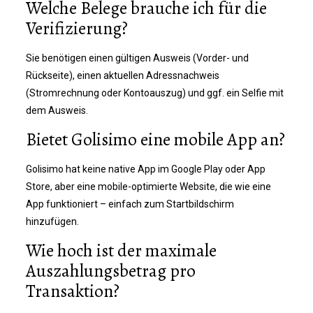
Welche Belege brauche ich für die
Verifizierung?
Sie benötigen einen gültigen Ausweis (Vorder- und
Rückseite), einen aktuellen Adressnachweis
(Stromrechnung oder Kontoauszug) und ggf. ein Selfie mit
dem Ausweis.
Bietet Golisimo eine mobile App an?
Golisimo hat keine native App im Google Play oder App
Store, aber eine mobile-optimierte Website, die wie eine
App funktioniert – einfach zum Startbildschirm
hinzufügen.
Wie hoch ist der maximale
Auszahlungsbetrag pro
Transaktion?