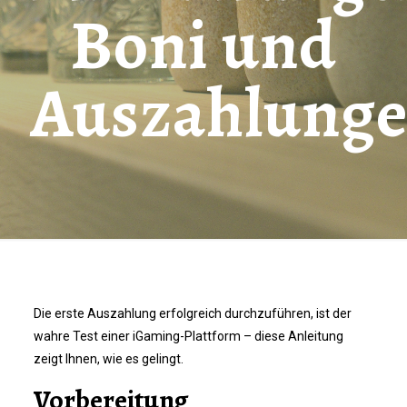
Boni und
Auszahlung
Die erste Auszahlung erfolgreich durchzuführen, ist der
wahre Test einer iGaming-Plattform – diese Anleitung
zeigt Ihnen, wie es gelingt.
Vorbereitung