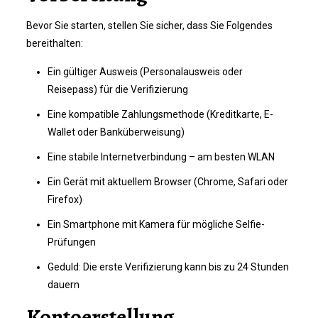
Bevor Sie starten, stellen Sie sicher, dass Sie Folgendes
bereithalten:
Ein gültiger Ausweis (Personalausweis oder
Reisepass) für die Verifizierung
Eine kompatible Zahlungsmethode (Kreditkarte, E-
Wallet oder Banküberweisung)
Eine stabile Internetverbindung – am besten WLAN
Ein Gerät mit aktuellem Browser (Chrome, Safari oder
Firefox)
Ein Smartphone mit Kamera für mögliche Selfie-
Prüfungen
Geduld: Die erste Verifizierung kann bis zu 24 Stunden
dauern
Kontoerstellung