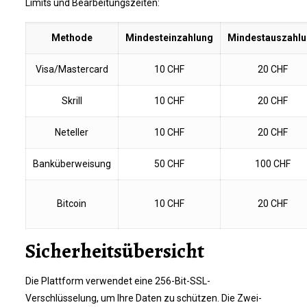
Limits und Bearbeitungszeiten:
Methode
Mindesteinzahlung
Mindestauszahl
Visa/Mastercard
10 CHF
20 CHF
Skrill
10 CHF
20 CHF
Neteller
10 CHF
20 CHF
Banküberweisung
50 CHF
100 CHF
Bitcoin
10 CHF
20 CHF
Sicherheitsübersicht
Die Plattform verwendet eine 256-Bit-SSL-
Verschlüsselung, um Ihre Daten zu schützen. Die Zwei-