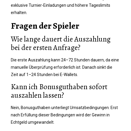
exklusive Turnier-Einladungen und höhere Tageslimits
erhalten.
Fragen der Spieler
Wie lange dauert die Auszahlung
bei der ersten Anfrage?
Die erste Auszahlung kann 24–72 Stunden dauern, da eine
manuelle Überprüfung erforderlich ist. Danach sinkt die
Zeit auf 1–24 Stunden bei E-Wallets.
Kann ich Bonusguthaben sofort
auszahlen lassen?
Nein, Bonusguthaben unterliegt Umsatzbedingungen. Erst
nach Erfüllung dieser Bedingungen wird der Gewinn in
Echtgeld umgewandelt.