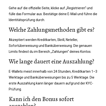
Gehe auf die offizielle Seite, klicke auf „Registrieren“ und
fülle das Formular aus. Bestätige deine E-Mail und führe die
Identitätsprüfung durch.
Welche Zahlungsmethoden gibt es?
Akzeptiert werden Kreditkarten, Skrill, Neteller,
Sofortüberweisung und Banküberweisung. Die genauen
Limits findest du im Bereich „Zahlungen“ deines Kontos.
Wie lange dauert eine Auszahlung?
E-Wallets meist innerhalb von 24 Stunden, Kreditkarten 1–3
Werktage und Banküberweisungen bis zu 5 Werktage. Die
erste Auszahlung kann länger dauern aufgrund der KYC-
Prüfung.
Kann ich den Bonus sofort