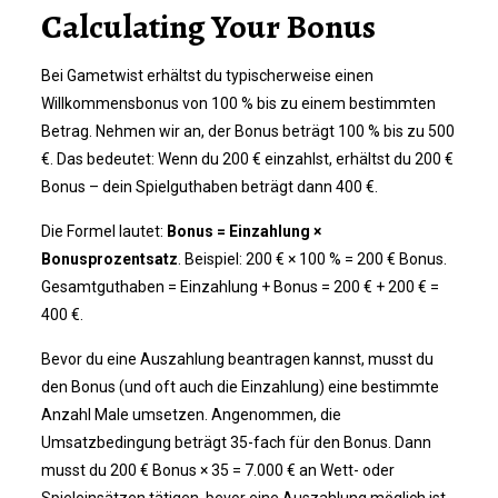
Calculating Your Bonus
Bei Gametwist erhältst du typischerweise einen
Willkommensbonus von 100 % bis zu einem bestimmten
Betrag. Nehmen wir an, der Bonus beträgt 100 % bis zu 500
€. Das bedeutet: Wenn du 200 € einzahlst, erhältst du 200 €
Bonus – dein Spielguthaben beträgt dann 400 €.
Die Formel lautet:
Bonus = Einzahlung ×
Bonusprozentsatz
. Beispiel: 200 € × 100 % = 200 € Bonus.
Gesamtguthaben = Einzahlung + Bonus = 200 € + 200 € =
400 €.
Bevor du eine Auszahlung beantragen kannst, musst du
den Bonus (und oft auch die Einzahlung) eine bestimmte
Anzahl Male umsetzen. Angenommen, die
Umsatzbedingung beträgt 35-fach für den Bonus. Dann
musst du 200 € Bonus × 35 = 7.000 € an Wett- oder