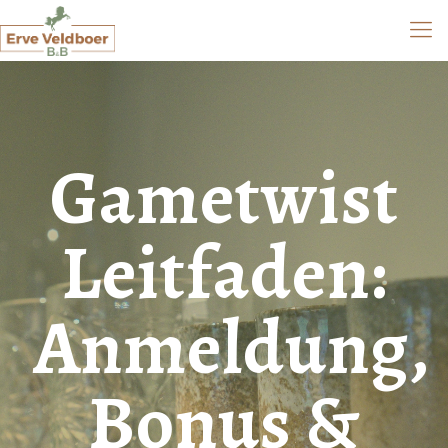
Gametwist
Leitfaden:
Anmeldung,
Bonus &