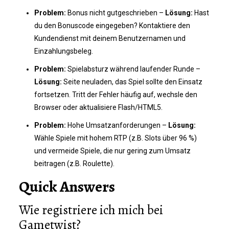
Problem:
Bonus nicht gutgeschrieben –
Lösung:
Hast
du den Bonuscode eingegeben? Kontaktiere den
Kundendienst mit deinem Benutzernamen und
Einzahlungsbeleg.
Problem:
Spielabsturz während laufender Runde –
Lösung:
Seite neuladen, das Spiel sollte den Einsatz
fortsetzen. Tritt der Fehler häufig auf, wechsle den
Browser oder aktualisiere Flash/HTML5.
Problem:
Hohe Umsatzanforderungen –
Lösung:
Wähle Spiele mit hohem RTP (z.B. Slots über 96 %)
und vermeide Spiele, die nur gering zum Umsatz
beitragen (z.B. Roulette).
Quick Answers
Wie registriere ich mich bei
Gametwist?