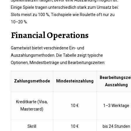
Spieleinsätzen tätigen, bevor eine Auszahlung möglich ist.
Einige Spiele tragen unterschiedlich stark zum Umsatz bei:
Slots meist zu 100 %, Tischspiele wie Roulette oft nur zu
10–20 %.
Financial Operations
Gametwist bietet verschiedene Ein- und
Auszahlungsmethoden. Die Tabelle zeigt typische
Optionen, Mindestbeträge und Bearbeitungszeiten:
Bearbeitungszei
Zahlungsmethode
Mindesteinzahlung
Auszahlung
Kreditkarte (Visa,
10 €
1–3 Werktage
Mastercard)
Skrill
10 €
bis 24 Stunden