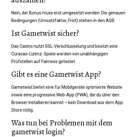
auszahlen?
Nein, der Bonus muss erst umgesetzt werden. Die genauen
Bedingungen (Umsatzfaktor, Frist) stehen in den AGB.
Ist Gametwist sicher?
Das Casino nutzt SSL-Verschlüsselung und besitzt eine
Curacao-Lizenz. Spiele werden von unabhängigen
Prüfstellen auf Fairness getestet.
Gibt es eine Gametwist App?
Gametwist bietet eine für Mobilgeräte optimierte Website
sowie eine progressive Web-App (PWA), die du über den
Browser installieren kannst – kein Download aus dem App
Store nötig.
Was tun bei Problemen mit dem
gametwist login?