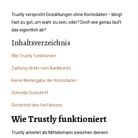
Trustly verspricht Einzahlungen ohne Kontodaten – klingt
fast zu gut, um wahr zu sein, oder? Doch wie genau läuft
das eigentlich ab?
Inhaltsverzeichnis
Wie Trustly funktioniert
Zahlung direkt vom Bankkonto
Keine Weitergabe der Kontodaten
Schnelle Gutschrift
Sicherheit des Verfahrens
Wie Trustly funktioniert
Trustly arbeitet als Mittelsmann zwischen deinem