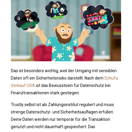
Das ist besonders wichtig, weil der Umgang mit sensiblen
Daten oft ein Sicherheitsrisiko darstellt. Nach dem
Schufa
Verkauf USA
ist das Bewusstsein für Datenschutz bei
Finanztransaktionen stark gestiegen.
Trustly selbst ist als Zahlungsinstitut reguliert und muss
strenge Datenschutz- und Sicherheitsauflagen erfüllen.
Deine Daten werden nur temporär für die Transaktion
genutzt und nicht dauerhaft gespeichert. Das