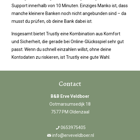
Support innerhalb von 10 Minuten. Einziges Manko ist, dass
manche kleinere Banken noch nicht angebunden sind – da
musst du prüfen, ob deine Bank dabei ist.
Insgesamt bietet Trustly eine Kombination aus Komfort
und Sicherheit, die gerade bei Online-Glücksspiel sehr gut
passt. Wenn du schnell einzahlen willst, ohne deine
Kontodaten zu riskieren, ist Trustly eine gute Wahl.
Contact
B&B Erve Veldboer
Ootmarsumsedijk 18
7577 PM Oldenzaal
0653975405
info@erveveldboer.nl