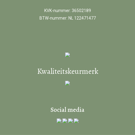
KVK-nummer: 36502189
BTW-nummer: NL 122471477
Kwaliteitskeurmerk
Social media