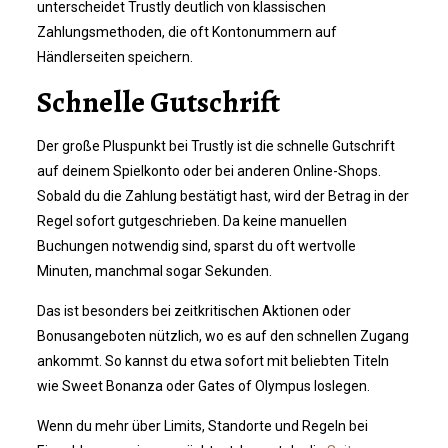
unterscheidet Trustly deutlich von klassischen
Zahlungsmethoden, die oft Kontonummern auf
Händlerseiten speichern.
Schnelle Gutschrift
Der große Pluspunkt bei Trustly ist die schnelle Gutschrift
auf deinem Spielkonto oder bei anderen Online-Shops.
Sobald du die Zahlung bestätigt hast, wird der Betrag in der
Regel sofort gutgeschrieben. Da keine manuellen
Buchungen notwendig sind, sparst du oft wertvolle
Minuten, manchmal sogar Sekunden.
Das ist besonders bei zeitkritischen Aktionen oder
Bonusangeboten nützlich, wo es auf den schnellen Zugang
ankommt. So kannst du etwa sofort mit beliebten Titeln
wie Sweet Bonanza oder Gates of Olympus loslegen.
Wenn du mehr über Limits, Standorte und Regeln bei