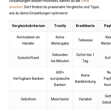
Einzahlungen wissen möchtest, kannst du die
Seite
ansehen
. Dort findest du praxisnahe Vergleiche und Tipps,
wie du deine Einzahlungen optimierst.
Vergleichskriterium
Trustly
Kreditkarte
Pay
Kontodaten an
Keine
Kei
Teilweise
Händler
Weitergabe
Weite
Sekunden
Sofort bis 1
Gutschriftzeit
Sof
bis Minuten
Tag
600+
Nu
Keine
Verfügbare Banken
europäische
PayP
Bankbindung
Banken
Kon
Sel
Gebühren
Meist keine
Variabel
Gebü