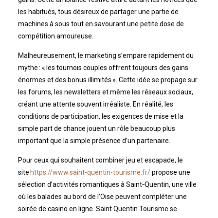
les habitués, tous désireux de partager une partie de
machines à sous tout en savourant une petite dose de
compétition amoureuse.
Malheureusement, le marketing s’empare rapidement du
mythe : « les tournois couples offrent toujours des gains
énormes et des bonus illimités ». Cette idée se propage sur
les forums, les newsletters et même les réseaux sociaux,
créant une attente souvent irréaliste. En réalité, les
conditions de participation, les exigences de mise et la
simple part de chance jouent un rôle beaucoup plus
important que la simple présence d’un partenaire.
Pour ceux qui souhaitent combiner jeu et escapade, le
site
https://www.saint-quentin-tourisme.fr/
propose une
sélection d’activités romantiques à Saint‑Quentin, une ville
où les balades au bord de l’Oise peuvent compléter une
soirée de casino en ligne. Saint Quentin Tourisme se