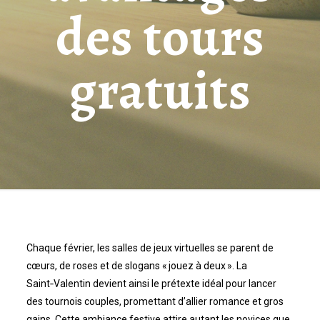
des tours
gratuits
Chaque février, les salles de jeux virtuelles se parent de
cœurs, de roses et de slogans « jouez à deux ». La
Saint‑Valentin devient ainsi le prétexte idéal pour lancer
des tournois couples, promettant d’allier romance et gros
gains. Cette ambiance festive attire autant les novices que