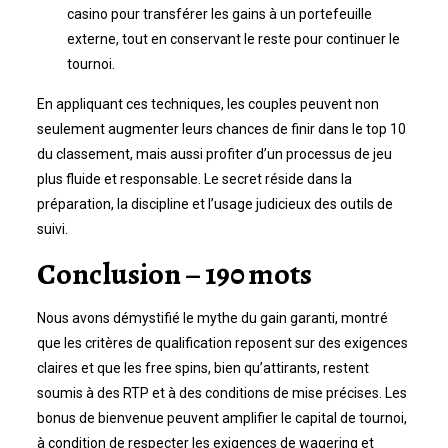
casino pour transférer les gains à un portefeuille
externe, tout en conservant le reste pour continuer le
tournoi.
En appliquant ces techniques, les couples peuvent non
seulement augmenter leurs chances de finir dans le top 10
du classement, mais aussi profiter d’un processus de jeu
plus fluide et responsable. Le secret réside dans la
préparation, la discipline et l’usage judicieux des outils de
suivi.
Conclusion – 190 mots
Nous avons démystifié le mythe du gain garanti, montré
que les critères de qualification reposent sur des exigences
claires et que les free spins, bien qu’attirants, restent
soumis à des RTP et à des conditions de mise précises. Les
bonus de bienvenue peuvent amplifier le capital de tournoi,
à condition de respecter les exigences de wagering et