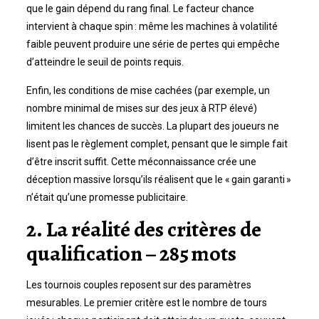
que le gain dépend du rang final. Le facteur chance
intervient à chaque spin : même les machines à volatilité
faible peuvent produire une série de pertes qui empêche
d’atteindre le seuil de points requis.
Enfin, les conditions de mise cachées (par exemple, un
nombre minimal de mises sur des jeux à RTP élevé)
limitent les chances de succès. La plupart des joueurs ne
lisent pas le règlement complet, pensant que le simple fait
d’être inscrit suffit. Cette méconnaissance crée une
déception massive lorsqu’ils réalisent que le « gain garanti »
n’était qu’une promesse publicitaire.
2. La réalité des critères de
qualification – 285 mots
Les tournois couples reposent sur des paramètres
mesurables. Le premier critère est le nombre de tours