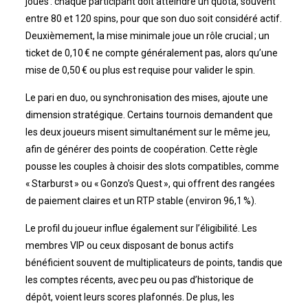
joués : chaque participant doit atteindre un quota, souvent
entre 80 et 120 spins, pour que son duo soit considéré actif.
Deuxièmement, la mise minimale joue un rôle crucial ; un
ticket de 0,10 € ne compte généralement pas, alors qu’une
mise de 0,50 € ou plus est requise pour valider le spin.
Le pari en duo, ou synchronisation des mises, ajoute une
dimension stratégique. Certains tournois demandent que
les deux joueurs misent simultanément sur le même jeu,
afin de générer des points de coopération. Cette règle
pousse les couples à choisir des slots compatibles, comme
« Starburst » ou « Gonzo’s Quest », qui offrent des rangées
de paiement claires et un RTP stable (environ 96,1 %).
Le profil du joueur influe également sur l’éligibilité. Les
membres VIP ou ceux disposant de bonus actifs
bénéficient souvent de multiplicateurs de points, tandis que
les comptes récents, avec peu ou pas d’historique de
dépôt, voient leurs scores plafonnés. De plus, les