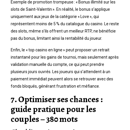
Exemple de promotion trompeuse : « Bonus illimité sur les
slots de Saint‑Valentin ». En réalité, le bonus s’applique
uniquement aux jeux de la catégorie « Love », qui
représentent moins de 5 % du catalogue du casino. Le reste
des slots, même s’ils offrent un meilleur RTP, ne bénéficie
pas du bonus, limitant ainsi la rentabilité du joueur.
Enfin, le « top casino en ligne » peut proposer un retrait
instantané pour les gains de tournoi, mais seulement après
validation manuelle du compte, ce qui peut prendre
plusieurs jours ouvrés. Les joueurs qui s’attendent à un
paiement immédiat peuvent alors se retrouver avec des
fonds bloqués, générant frustration et méfiance.
7. Optimiser ses chances :
guide pratique pour les
couples – 380 mots