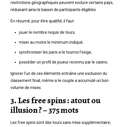
restrictions géographiques peuvent exclure certains pays,
réduisant ainsi le bassin de participants éligibles.
En résumé, pour être qualifié, il faut :
jouer le nombre requis de tours,
miser au moins le minimum indiqué,
synchroniser les paris si le tournoi l’exige,
posséder un profil de joueur reconnu par le casino.
Ignorer l’un de ces éléments entraîne une exclusion du
classement final, même si le couple a accumulé un bon
volume de mises.
3. Les free spins : atout ou
illusion ? – 375 mots
Les free spins sont des tours sans mise supplémentaire,