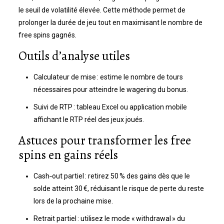
le seuil de volatilité élevée. Cette méthode permet de
prolonger la durée de jeu tout en maximisant le nombre de
free spins gagnés.
Outils d’analyse utiles
Calculateur de mise : estime le nombre de tours
nécessaires pour atteindre le wagering du bonus.
Suivi de RTP : tableau Excel ou application mobile
affichant le RTP réel des jeux joués.
Astuces pour transformer les free
spins en gains réels
Cash‑out partiel : retirez 50 % des gains dès que le
solde atteint 30 €, réduisant le risque de perte du reste
lors de la prochaine mise.
Retrait partiel : utilisez le mode « withdrawal » du