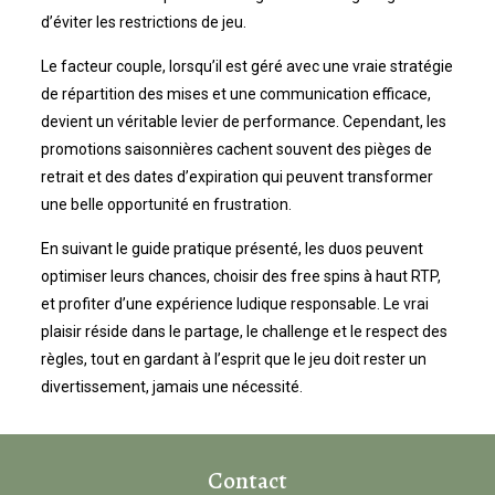
d’éviter les restrictions de jeu.
Le facteur couple, lorsqu’il est géré avec une vraie stratégie
de répartition des mises et une communication efficace,
devient un véritable levier de performance. Cependant, les
promotions saisonnières cachent souvent des pièges de
retrait et des dates d’expiration qui peuvent transformer
une belle opportunité en frustration.
En suivant le guide pratique présenté, les duos peuvent
optimiser leurs chances, choisir des free spins à haut RTP,
et profiter d’une expérience ludique responsable. Le vrai
plaisir réside dans le partage, le challenge et le respect des
règles, tout en gardant à l’esprit que le jeu doit rester un
divertissement, jamais une nécessité.
Contact