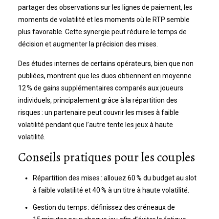
partager des observations sur les lignes de paiement, les
moments de volatilité et les moments où le RTP semble
plus favorable. Cette synergie peut réduire le temps de
décision et augmenter la précision des mises.
Des études internes de certains opérateurs, bien que non
publiées, montrent que les duos obtiennent en moyenne
12 % de gains supplémentaires comparés aux joueurs
individuels, principalement grâce à la répartition des
risques : un partenaire peut couvrir les mises à faible
volatilité pendant que l’autre tente les jeux à haute
volatilité.
Conseils pratiques pour les couples
Répartition des mises : allouez 60 % du budget au slot
à faible volatilité et 40 % à un titre à haute volatilité.
Gestion du temps : définissez des créneaux de