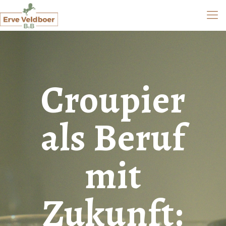
Croupier
als Beruf
mit
Zukunft: