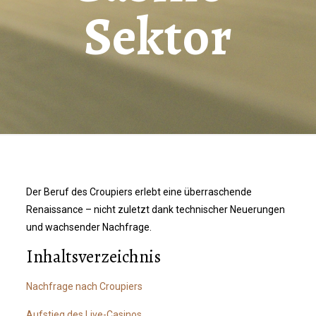
Sektor
Der Beruf des Croupiers erlebt eine überraschende
Renaissance – nicht zuletzt dank technischer Neuerungen
und wachsender Nachfrage.
Inhaltsverzeichnis
Nachfrage nach Croupiers
Aufstieg des Live-Casinos