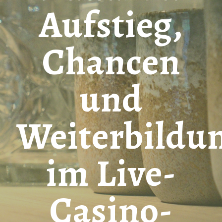
Aufstieg,
Chancen
und
Weiterbildu
im Live-
Casino-