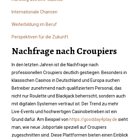
Internationale Chancen
Weiterbildung im Beruf
Perspektiven für die Zukunft
Nachfrage nach Croupiers
In den letzten Jahren ist die Nachfrage nach
professionellen Croupiers deutlich gestiegen. Besonders in
klassischen Casinos in Deutschland und Europa suchen
Betreiber zunehmend nach qualifiziertem Personal, das
nicht nur Roulette und Blackjack beherrscht, sondern auch
mit digitalen Systemen vertraut ist. Der Trend zu mehr
Live-Events und hochwertigen Casinobetrieben ist ein
Grund dafür. Am Beispiel von
https://goodday4play.de
sieht
man, wie neue Jobportale speziell auf Croupiers
zugeschnitten sind. Diese Plattformen bieten einen Einblick