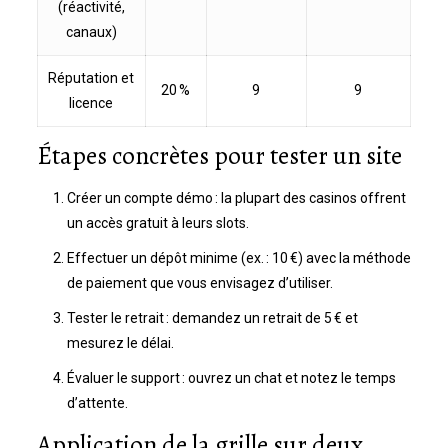
(réactivité,
canaux)
Réputation et
20 %
9
9
licence
Étapes concrètes pour tester un site
Créer un compte démo : la plupart des casinos offrent
un accès gratuit à leurs slots.
Effectuer un dépôt minime (ex. : 10 €) avec la méthode
de paiement que vous envisagez d’utiliser.
Tester le retrait : demandez un retrait de 5 € et
mesurez le délai.
Évaluer le support : ouvrez un chat et notez le temps
d’attente.
Application de la grille sur deux