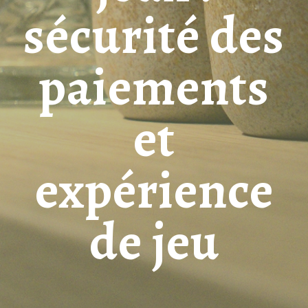
sécurité des
paiements
et
expérience
de jeu