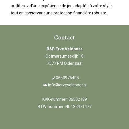
profiterez d’une expérience de jeu adaptée à votre style
tout en conservant une protection financière robuste.
Contact
B&B Erve Veldboer
Ootmarsumsedijk 18
7577 PM Oldenzaal
0653975405
info@erveveldboer.nl
KVK-nummer: 36502189
BTW-nummer: NL 122471477