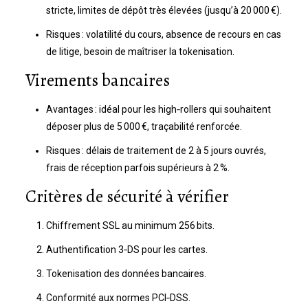
stricte, limites de dépôt très élevées (jusqu’à 20 000 €).
Risques : volatilité du cours, absence de recours en cas
de litige, besoin de maîtriser la tokenisation.
Virements bancaires
Avantages : idéal pour les high‑rollers qui souhaitent
déposer plus de 5 000 €, traçabilité renforcée.
Risques : délais de traitement de 2 à 5 jours ouvrés,
frais de réception parfois supérieurs à 2 %.
Critères de sécurité à vérifier
Chiffrement SSL au minimum 256 bits.
Authentification 3‑DS pour les cartes.
Tokenisation des données bancaires.
Conformité aux normes PCI‑DSS.