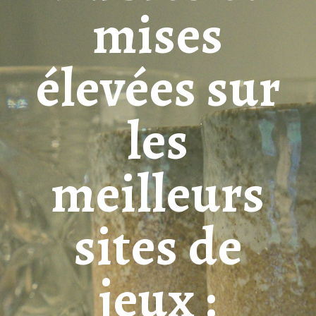
mises
élevées sur
les
meilleurs
sites de
jeux :