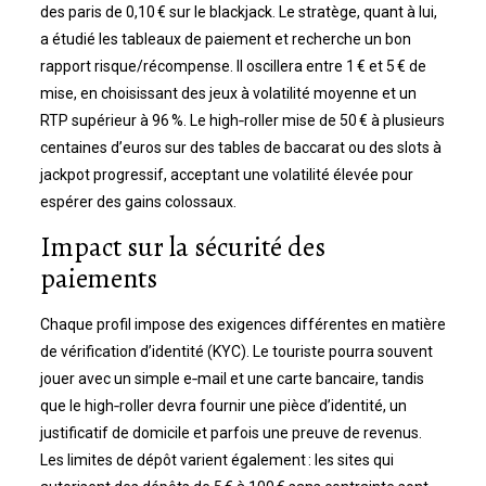
des paris de 0,10 € sur le blackjack. Le stratège, quant à lui,
a étudié les tableaux de paiement et recherche un bon
rapport risque/récompense. Il oscillera entre 1 € et 5 € de
mise, en choisissant des jeux à volatilité moyenne et un
RTP supérieur à 96 %. Le high‑roller mise de 50 € à plusieurs
centaines d’euros sur des tables de baccarat ou des slots à
jackpot progressif, acceptant une volatilité élevée pour
espérer des gains colossaux.
Impact sur la sécurité des
paiements
Chaque profil impose des exigences différentes en matière
de vérification d’identité (KYC). Le touriste pourra souvent
jouer avec un simple e‑mail et une carte bancaire, tandis
que le high‑roller devra fournir une pièce d’identité, un
justificatif de domicile et parfois une preuve de revenus.
Les limites de dépôt varient également : les sites qui