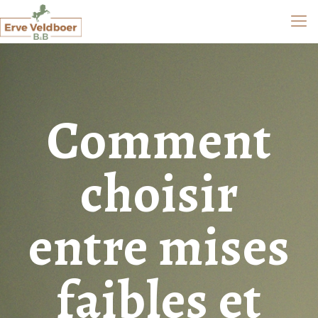
Comment
choisir
entre mises
faibles et