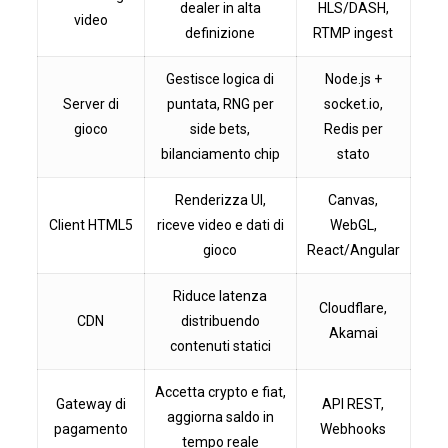
dealer in alta
HLS/DASH,
video
definizione
RTMP ingest
Gestisce logica di
Node.js +
Server di
puntata, RNG per
socket.io,
gioco
side bets,
Redis per
bilanciamento chip
stato
Renderizza UI,
Canvas,
Client HTML5
riceve video e dati di
WebGL,
gioco
React/Angular
Riduce latenza
Cloudflare,
CDN
distribuendo
Akamai
contenuti statici
Accetta crypto e fiat,
Gateway di
API REST,
aggiorna saldo in
pagamento
Webhooks
tempo reale