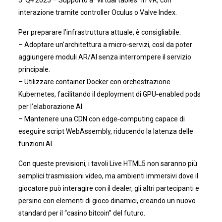
3. Q4 2025 – Supporto a “virtual tables” in VR, con
interazione tramite controller Oculus o Valve Index.
Per preparare l’infrastruttura attuale, è consigliabile:
– Adoptare un’architettura a micro‑servizi, così da poter
aggiungere moduli AR/AI senza interrompere il servizio
principale.
– Utilizzare container Docker con orchestrazione
Kubernetes, facilitando il deployment di GPU‑enabled pods
per l’elaborazione AI.
– Mantenere una CDN con edge‑computing capace di
eseguire script WebAssembly, riducendo la latenza delle
funzioni AI.
Con queste previsioni, i tavoli Live HTML5 non saranno più
semplici trasmissioni video, ma ambienti immersivi dove il
giocatore può interagire con il dealer, gli altri partecipanti e
persino con elementi di gioco dinamici, creando un nuovo
standard per il “casino bitcoin” del futuro.