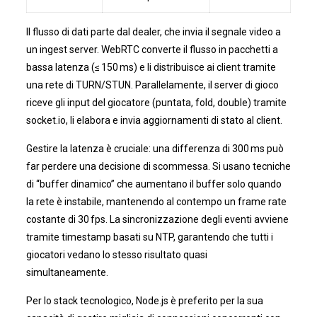
Il flusso di dati parte dal dealer, che invia il segnale video a
un ingest server. WebRTC converte il flusso in pacchetti a
bassa latenza (≤ 150 ms) e li distribuisce ai client tramite
una rete di TURN/STUN. Parallelamente, il server di gioco
riceve gli input del giocatore (puntata, fold, double) tramite
socket.io, li elabora e invia aggiornamenti di stato al client.
Gestire la latenza è cruciale: una differenza di 300 ms può
far perdere una decisione di scommessa. Si usano tecniche
di “buffer dinamico” che aumentano il buffer solo quando
la rete è instabile, mantenendo al contempo un frame rate
costante di 30 fps. La sincronizzazione degli eventi avviene
tramite timestamp basati su NTP, garantendo che tutti i
giocatori vedano lo stesso risultato quasi
simultaneamente.
Per lo stack tecnologico, Node.js è preferito per la sua