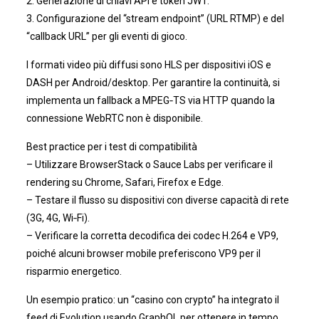
2. Generazione di chiavi API e token JWT.
3. Configurazione del “stream endpoint” (URL RTMP) e del
“callback URL” per gli eventi di gioco.
I formati video più diffusi sono HLS per dispositivi iOS e
DASH per Android/desktop. Per garantire la continuità, si
implementa un fallback a MPEG‑TS via HTTP quando la
connessione WebRTC non è disponibile.
Best practice per i test di compatibilità
– Utilizzare BrowserStack o Sauce Labs per verificare il
rendering su Chrome, Safari, Firefox e Edge.
– Testare il flusso su dispositivi con diverse capacità di rete
(3G, 4G, Wi‑Fi).
– Verificare la corretta decodifica dei codec H.264 e VP9,
poiché alcuni browser mobile preferiscono VP9 per il
risparmio energetico.
Un esempio pratico: un “casino con crypto” ha integrato il
feed di Evolution usando GraphQL per ottenere in tempo