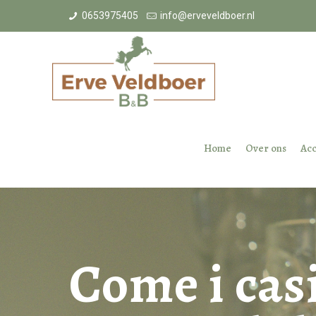
0653975405
info@erveveldboer.nl
Home
Over ons
Ac
Come i cas