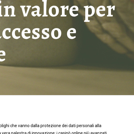
in valore per
uccesso e
e
ghi che vanno dalla protezione dei dati personali alla
era palestra di innovazione: i casinò online più avanzati