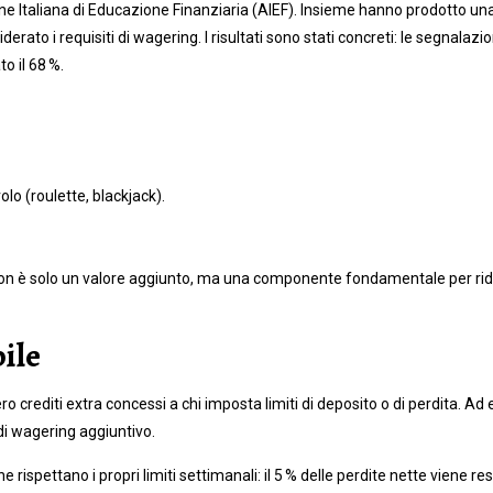
e Italiana di Educazione Finanziaria (AIEF). Insieme hanno prodotto una se
rato i requisiti di wagering. I risultati sono stati concreti: le segnalazi
o il 68 %.
lo (roulette, blackjack).
non è solo un valore aggiunto, ma una componente fondamentale per ridu
bile
o crediti extra concessi a chi imposta limiti di deposito o di perdita. A
di wagering aggiuntivo.
rispettano i propri limiti settimanali: il 5 % delle perdite nette viene re