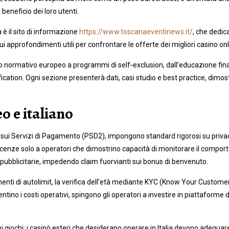
 beneficio dei loro utenti.
 il sito di informazione
https://www.toscanaeventinews.it/
, che dedic
ui approfondimenti utili per confrontare le offerte dei migliori casino on
o normativo europeo a programmi di self‑exclusion, dall’educazione finanzi
fication. Ogni sezione presenterà dati, casi studio e best practice, dim
o e italiano
va sui Servizi di Pagamento (PSD2), impongono standard rigorosi su privacy,
licenze solo a operatori che dimostrino capacità di monitorare il comporta
i pubblicitarie, impedendo claim fuorvianti sui bonus di benvenuto.
rumenti di autolimit, la verifica dell’età mediante KYC (Know Your Customer
ino i costi operativi, spingono gli operatori a investire in piattaform
giochi: i casinò esteri che desiderano operare in Italia devono adeguare 