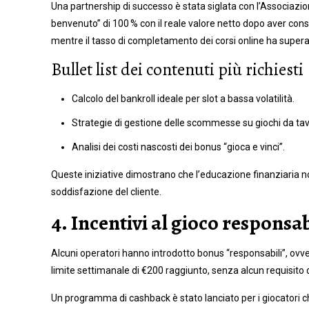
Una partnership di successo è stata siglata con l’Associazion
benvenuto” di 100 % con il reale valore netto dopo aver conside
mentre il tasso di completamento dei corsi online ha superat
Bullet list dei contenuti più richiesti
Calcolo del bankroll ideale per slot a bassa volatilità.
Strategie di gestione delle scommesse su giochi da tavo
Analisi dei costi nascosti dei bonus “gioca e vinci”.
Queste iniziative dimostrano che l’educazione finanziaria 
soddisfazione del cliente.
4. Incentivi al gioco responsa
Alcuni operatori hanno introdotto bonus “responsabili”, ovver
limite settimanale di €200 raggiunto, senza alcun requisito 
Un programma di cashback è stato lanciato per i giocatori che 