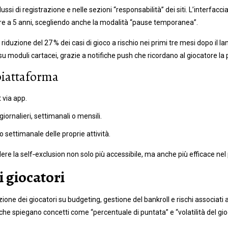
si di registrazione e nelle sezioni “responsabilità” dei siti. L’interfaccia
 ore a 5 anni, scegliendo anche la modalità “pause temporanea”.
uzione del 27 % dei casi di gioco a rischio nei primi tre mesi dopo il lanc
moduli cartacei, grazie a notifiche push che ricordano al giocatore la po
 piattaforma
 via app.
a giornalieri, settimanali o mensili.
go settimanale delle proprie attività.
re la self‑exclusion non solo più accessibile, ma anche più efficace n
i giocatori
ione dei giocatori su budgeting, gestione del bankroll e rischi associati
che spiegano concetti come “percentuale di puntata” e “volatilità del gio