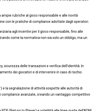
a ampie rubriche al gioco responsabile e alle novità
line con le pratiche di compliance adottate dagli operatori.
aria agli incentivi per il gioco responsabile, fino alle
ostrando come la normativa non sia solo un obbligo, ma un
 sicurezza delle transazioni e verifica dell’identità. In
mento dei giocatori e di intervenire in caso di rischio.
) e la segnalazione di attività sospette alle autorità di
e di compliance avanzate, creando un vantaggio competitivo
RTP (Return to Player) e volatilità alle linee guida dell’ADM,