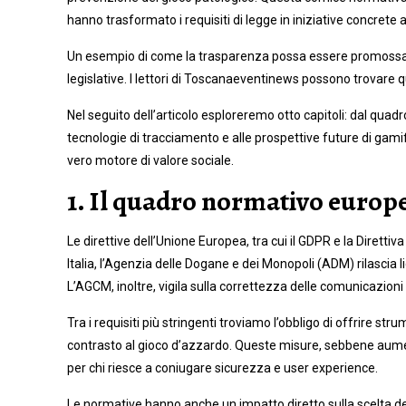
hanno trasformato i requisiti di legge in iniziative concrete a
Un esempio di come la trasparenza possa essere promossa è
legislative. I lettori di Toscanaeventinews possono trovare q
Nel seguito dell’articolo esploreremo otto capitoli: dal quadr
tecnologie di tracciamento e alle prospettive future di gami
vero motore di valore sociale.
1. Il quadro normativo europe
Le direttive dell’Unione Europea, tra cui il GDPR e la Diretti
Italia, l’Agenzia delle Dogane e dei Monopoli (ADM) rilascia 
L’AGCM, inoltre, vigila sulla correttezza delle comunicazion
Tra i requisiti più stringenti troviamo l’obbligo di offrire st
contrasto al gioco d’azzardo. Queste misure, sebbene aument
per chi riesce a coniugare sicurezza e user experience.
Le normative hanno anche un impatto diretto sulla scelta dei 