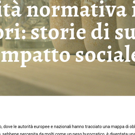
tà normativa 
ori: storie di s
impatto social
dove le autorità europee e nazionali hanno tracciato una mappa di obbli
 sebbene percepita da molti come un peso burocratico, è diventata una v