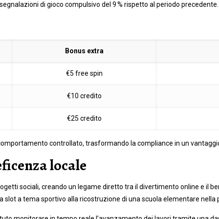
segnalazioni di gioco compulsivo del 9 % rispetto al periodo precedente.
Bonus extra
€5 free spin
€10 credito
€25 credito
comportamento controllato, trasformando la compliance in un vantaggi
eficenza locale
ogetti sociali, creando un legame diretto tra il divertimento online e il
 slot a tema sportivo alla ricostruzione di una scuola elementare nella p
potuto monitorare in tempo reale l’avanzamento dei lavori tramite una das