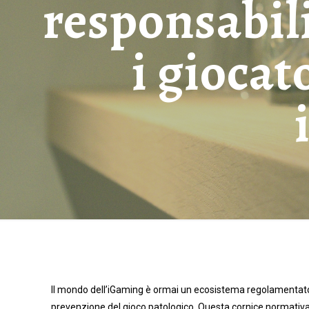
responsabili
i giocat
Il mondo dell’iGaming è ormai un ecosistema regolamentato, 
prevenzione del gioco patologico. Questa cornice normativa,