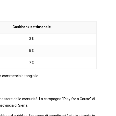
Cashback settimanale
3 %
5 %
7 %
o commerciale tangibile.
 benessere delle comunità. La campagna “Play for a Cause” di
rovincia di Siena.
hboard pubblica. Il numero di beneficiari è stato stimato in