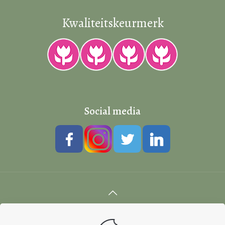
Kwaliteitskeurmerk
Social media
© B&B Erve Veldboer. Alle rechten voorbehouden. |