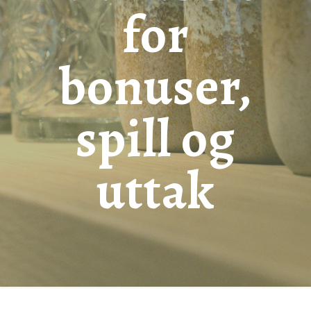
for
bonuser,
spill og
uttak