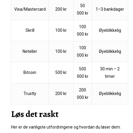
50
Visa/Mastercard
200 kr
1–3 bankdager
000 kr
100
Skrill
100 kr
Øyeblikkelig
000 kr
100
Neteller
100 kr
Øyeblikkelig
000 kr
500
30 min – 2
Bitcoin
500 kr
000 kr
timer
200
Trustly
200 kr
Øyeblikkelig
000 kr
Løs det raskt
Her er de vanligste utfordringene og hvordan du løser dem: