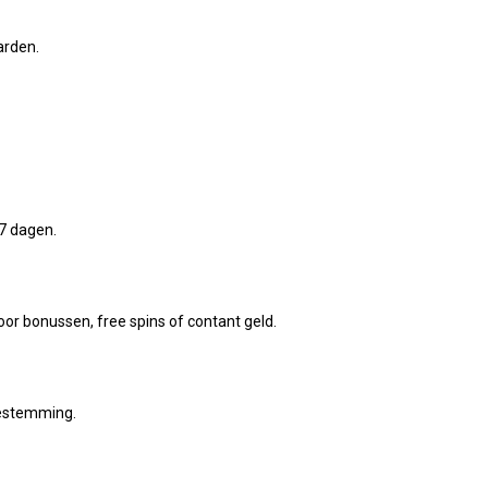
arden.
 7 dagen.
r bonussen, free spins of contant geld.
oestemming.