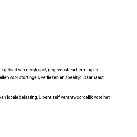
het gebied van eerlijk spel, gegevensbescherming en
llen voor stortingen, verliezen en speeltijd. Daarnaast
an locale belasting. U bent zelf verantwoordelijk voor het