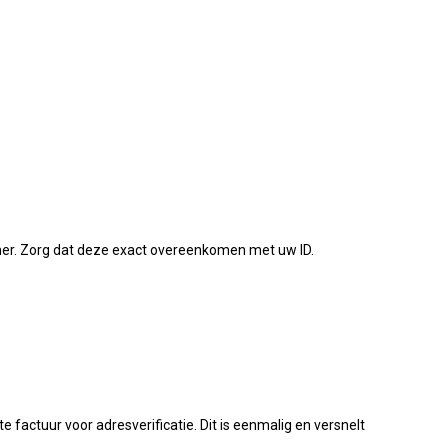
mmer. Zorg dat deze exact overeenkomen met uw ID.
 factuur voor adresverificatie. Dit is eenmalig en versnelt