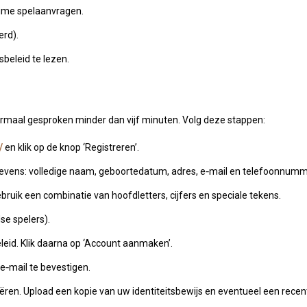
‑time spelaanvragen.
erd).
beleid te lezen.
 normaal gesproken minder dan vijf minuten. Volg deze stappen:
/
en klik op de knop ‘Registreren’.
gegevens: volledige naam, geboortedatum, adres, e‑mail en telefoonnu
uik een combinatie van hoofdletters, cijfers en speciale tekens.
se spelers).
eid. Klik daarna op ‘Account aanmaken’.
 e‑mail te bevestigen.
ëren. Upload een kopie van uw identiteitsbewijs en eventueel een recente