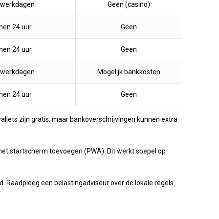
 werkdagen
Geen (casino)
nen 24 uur
Geen
nen 24 uur
Geen
 werkdagen
Mogelijk bankkosten
nen 24 uur
Geen
lets zijn gratis, maar bankoverschrijvingen kunnen extra
r het startscherm toevoegen (PWA). Dit werkt soepel op
nd. Raadpleeg een belastingadviseur over de lokale regels.