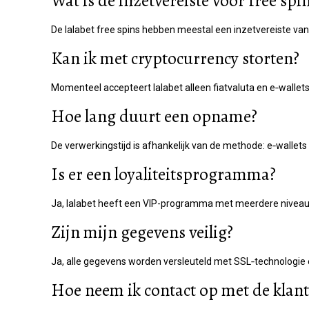
Wat is de inzetvereiste voor free spi
De lalabet free spins hebben meestal een inzetvereiste van 
Kan ik met cryptocurrency storten?
Momenteel accepteert lalabet alleen fiatvaluta en e‑wallet
Hoe lang duurt een opname?
De verwerkingstijd is afhankelijk van de methode: e‑wallets
Is er een loyaliteitsprogramma?
Ja, lalabet heeft een VIP-programma met meerdere niveaus.
Zijn mijn gegevens veilig?
Ja, alle gegevens worden versleuteld met SSL‑technologie
Hoe neem ik contact op met de klant