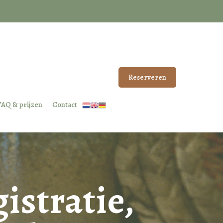
Reserveren
FAQ & prijzen
Contact
gistratie,