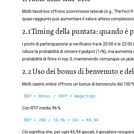
Molti tavoli live offrono scommesse laterali (e.g., “Perfect 
quasi raggiunto può aumentare il valore atteso complessivo
2.1 Timing della puntata: quando è 
I picchi di partecipazione si verificano tra le 20:00 e le 22:
riduce la probabilità di vincere il jackpot (1/N), ma aumenta 
probabilità di finire in top‑3, mantenendo comunque un jack
2.2 Uso dei bonus di benvenuto e de
Molti casinò online offrono un bonus di benvenuto del 100 % fi
BEP = Bonus / (RTP × Wagering)
Con RTP medio 96 %:
BEP = 200 / (0,96 × 30) ≈ €6,94
Ciò significa che, per ogni €6,94 giocati, il giocatore recuper