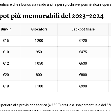
ificare che il bonus sia valido anche per i giochi live, poiché alcuni operat
ackpot più memorabili del 2023‑2024
Buy‑in
Giocatori
Jackpot finale
€15
1 200
€720
€10
950
€475
€12
1 050
€630
€20
800
€800
€18
1 100
€990
superiore alla previsione teorica (≈ €500) grazie a una percentuale del 6 