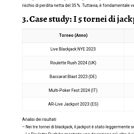
rischio di perdita netta del 35 %. Tuttavia, è fondamentale ver
3. Case study: I 5 tornei di j
Torneo (Anno)
Live Blackjack NYE 2023
Roulette Rush 2024 (UK)
Baccarat Blast 2023 (DE)
Multi‑Poker Fest 2024 (IT)
AR‑Live Jackpot 2023 (ES)
Analisi dei risultati
– Nei tre tornei di blackjack, il jackpot è stato leggermente 