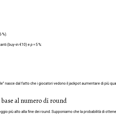
6 %).
anti (buy‑in €10) e
p
= 5 %:
ale” nasce dal fatto che i giocatori vedono il jackpot aumentare di più qu
 in base al numero di round
nteggio più alto alla fine dei round. Supponiamo che la probabilità di ot