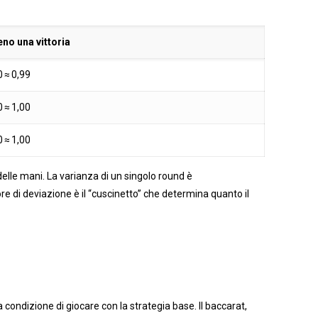
eno una vittoria
0 ≈ 0,99
0 ≈ 1,00
0 ≈ 1,00
elle mani. La varianza di un singolo round è
ore di deviazione è il “cuscinetto” che determina quanto il
condizione di giocare con la strategia base. Il baccarat,