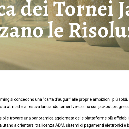
a dei Tornei J
zano le Risolu
ming si concedono una “carta d’auguri” alle proprie ambizioni: più soldi, 
sta atmosfera festiva lanciando tornei live‑casino con jackpot progres
sibile trovare una panoramica aggiornata delle piattaforme più affidab
aiutano a orientarsi tra licenza ADM, sistemi di pagamenti elettronici 