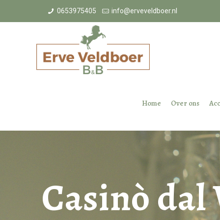
0653975405
info@erveveldboer.nl
Home
Over ons
Ac
Casinò dal 