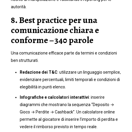
autorità.
8. Best practice per una
comunicazione chiara e
conforme – 340 parole
Una comunicazione efficace parte da termini e condizioni
ben strutturati.
Redazione dei T&C
: utilizzare un linguaggio semplice,
evidenziare percentuali, limiti temporali e condizioni di
elegibilità in punti elenco.
Infografiche e calcolatori interattivi
: inserire
diagrammi che mostrano la sequenza “Deposito →
Gioco → Perdite → Cashback”. Un calcolatore online
permette al giocatore di inserire l’importo di perdita e
vedere il rimborso previsto in tempo reale.