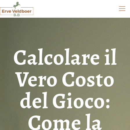
Calcolare il
Vero Costo
del Gioco:
Come la