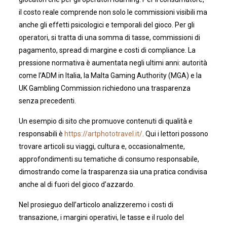
il costo reale comprende non solo le commissioni visibili ma
anche gli effetti psicologici e temporali del gioco. Per gli
operatori, si tratta di una somma di tasse, commissioni di
pagamento, spread di margine e costi di compliance. La
pressione normativa è aumentata negli ultimi anni: autorità
come l’ADM in Italia, la Malta Gaming Authority (MGA) e la
UK Gambling Commission richiedono una trasparenza
senza precedenti.
Un esempio di sito che promuove contenuti di qualità e
responsabili è
https://artphototravel.it/
. Qui i lettori possono
trovare articoli su viaggi, cultura e, occasionalmente,
approfondimenti su tematiche di consumo responsabile,
dimostrando come la trasparenza sia una pratica condivisa
anche al di fuori del gioco d’azzardo.
Nel prosieguo dell’articolo analizzeremo i costi di
transazione, i margini operativi, le tasse e il ruolo del