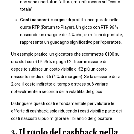
non sono riportati in fattura, ma influiscono sul “costo
totale”.
Costi nascosti
: margine di profitto incorporato nelle
quote RTP (Return to Player). Un gioco con RTP 96 %
nasconde un margine del 4 % che, su milioni di puntate,
rappresenta un guadagno significativo per l’operatore.
Un esempio pratico: un giocatore che scommette €100 su
una slot con RTP 95 % e paga €2 di commissione di
deposito subisce un costo visibile di €2 più un costo
nascosto medio di €5 (4 % di margine). Se la sessione dura
2 ore, il costo indiretto di tempo e stress può variare
notevolmente a seconda della volatilità del gioco.
Distinguere questi costi è fondamentale per valutare le
offerte di cashback: solo riducendo i costi visibili e parte dei
costi nascosti si può migliorare il bilancio del giocatore.
3. Il ruolo del cashback nella