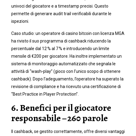
univoci del giocatore e a timestamp precisi. Questo
permette di generare audit trail verificabili durante le
ispezioni.
Caso studio: un operatore di casino bitcoin con licenza MGA
ha rivisto il suo programma di cashback riducendo la
percentuale dal 12 % al 7 % e introducendo un limite
mensile di €200 per giocatore. Ha inoltre implementato un
sistema di monitoraggio automatizzato che segnala le
attività di “wash‑play” (gioco con l’unico scopo di ottenere
cashback). Dopo l’adeguamento, l’operatore ha superato la
revisione di compliance e ha ricevuto una certificazione di
“Best Practice in Player Protection”.
6. Benefici per il giocatore
responsabile – 260 parole
Il cashback, se gestito correttamente, offre diversi vantaggi