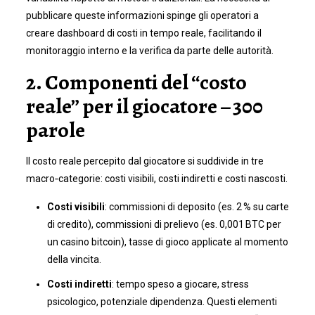
pubblicare queste informazioni spinge gli operatori a
creare dashboard di costi in tempo reale, facilitando il
monitoraggio interno e la verifica da parte delle autorità.
2. Componenti del “costo
reale” per il giocatore – 300
parole
Il costo reale percepito dal giocatore si suddivide in tre
macro‑categorie: costi visibili, costi indiretti e costi nascosti.
Costi visibili
: commissioni di deposito (es. 2 % su carte
di credito), commissioni di prelievo (es. 0,001 BTC per
un casino bitcoin), tasse di gioco applicate al momento
della vincita.
Costi indiretti
: tempo speso a giocare, stress
psicologico, potenziale dipendenza. Questi elementi