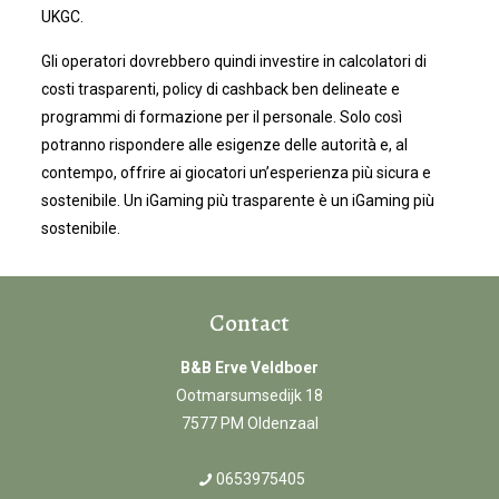
UKGC.
Gli operatori dovrebbero quindi investire in calcolatori di
costi trasparenti, policy di cashback ben delineate e
programmi di formazione per il personale. Solo così
potranno rispondere alle esigenze delle autorità e, al
contempo, offrire ai giocatori un’esperienza più sicura e
sostenibile. Un iGaming più trasparente è un iGaming più
sostenibile.
Contact
B&B Erve Veldboer
Ootmarsumsedijk 18
7577 PM Oldenzaal
0653975405