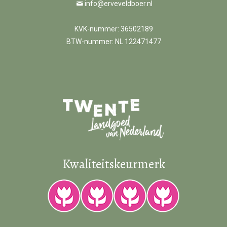
info@erveveldboer.nl
KVK-nummer: 36502189
BTW-nummer: NL 122471477
Kwaliteitskeurmerk