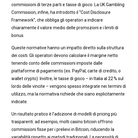
commissioni di terze parti e tasse di gioco. La UK Gambling
Commission, infine, ha introdotto il “Cost Disclosure
Framework”, che obbliga gli operatori a indicare
chiaramente il valore medio delle promozioni e i limiti di
bonus.
Queste normative hanno un impatto diretto sulla struttura
dei costi. Gli operatori devono calcolare il margine netto
tenendo conto delle commissioni imposte dalle
piattaforme di pagamento (es. PayPal, carte di credito, o
wallet crypto). Inoltre, le tasse di gioco – in Italia al 22 % sul
lordo delle vincite – vengono spesso integrate nei termini di
utilizzo, ma la normativa richiede che siano esplicitamente
indicate.
Un risultato pratico è l’adozione di modelli di pricing più
trasparenti: ad esempio, molti casino bitcoin offrono
commissioni fisse per i prelievi in Bitcoin, riducendo la
variabilità rispetto ai metodi tradizionali. La necessità di