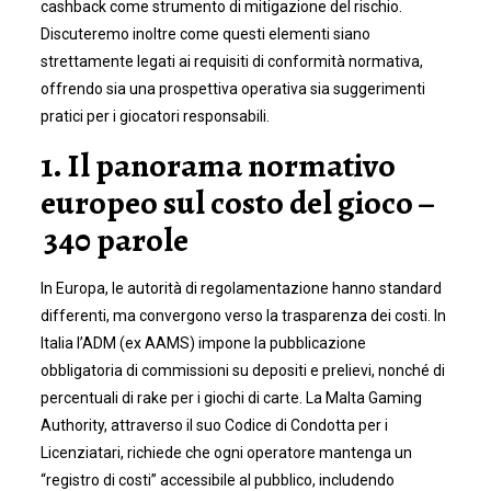
cashback come strumento di mitigazione del rischio.
Discuteremo inoltre come questi elementi siano
strettamente legati ai requisiti di conformità normativa,
offrendo sia una prospettiva operativa sia suggerimenti
pratici per i giocatori responsabili.
1. Il panorama normativo
europeo sul costo del gioco –
340 parole
In Europa, le autorità di regolamentazione hanno standard
differenti, ma convergono verso la trasparenza dei costi. In
Italia l’ADM (ex AAMS) impone la pubblicazione
obbligatoria di commissioni su depositi e prelievi, nonché di
percentuali di rake per i giochi di carte. La Malta Gaming
Authority, attraverso il suo Codice di Condotta per i
Licenziatari, richiede che ogni operatore mantenga un
“registro di costi” accessibile al pubblico, includendo