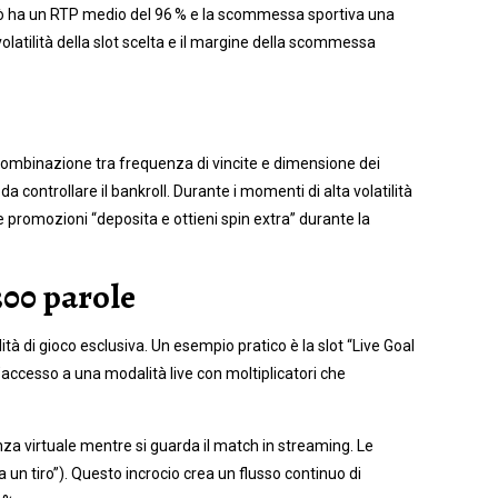
inò ha un RTP medio del 96 % e la scommessa sportiva una
volatilità della slot scelta e il margine della scommessa
 combinazione tra frequenza di vincite e dimensione dei
da controllare il bankroll. Durante i momenti di alta volatilità
le promozioni “deposita e ottieni spin extra” durante la
300 parole
di gioco esclusiva. Un esempio pratico è la slot “Live Goal
’accesso a una modalità live con moltiplicatori che
anza virtuale mentre si guarda il match in streaming. Le
 un tiro”). Questo incrocio crea un flusso continuo di