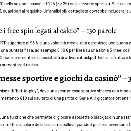
 nella sezione casinò e €125 (5 × 25) nella sezione sportiva. Se il cas
, quasi pari al requisito. Un’analisi più dettagliata dovrebbe includere la 
 free spin legati al calcio” – 130 parole
n RTP superiore al 96 % e una volatilità media‑alta garantisce una buona
 una puntata fissa, ad esempio 0,10 € per linea su una slot a 5 linee, così 
uò incrementare la possibilità di attivare il jackpot. Inoltre, sfruttare 
 aumentare il rischio.
esse sportive e giochi da casinò” – 
i di “bet‑to‑play”, dove una scommessa sportiva sblocca una modalità 
tendo €10 sul risultato di una partita di Serie A, il giocatore ottiene l
ta”, una funzione che permette di giocare a roulette o blackjack in una st
mmetti sul colore della prossima pallina quando il portiere avversario fa