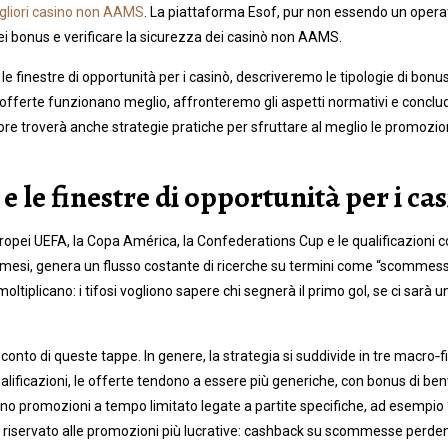
gliori casino non AAMS
. La piattaforma Esof, pur non essendo un operat
dei bonus e verificare la sicurezza dei casinò non AAMS.
e le finestre di opportunità per i casinò, descriveremo le tipologie di bo
i offerte funzionano meglio, affronteremo gli aspetti normativi e conclu
lettore troverà anche strategie pratiche per sfruttare al meglio le promoz
i e le finestre di opportunità per i ca
i Europei UEFA, la Copa América, la Confederations Cup e le qualificazioni 
su mesi, genera un flusso costante di ricerche su termini come “scommes
moltiplicano: i tifosi vogliono sapere chi segnerà il primo gol, se ci sarà u
to di queste tappe. In genere, la strategia si suddivide in tre macro‑fi
lificazioni, le offerte tendono a essere più generiche, con bonus di benv
no promozioni a tempo limitato legate a partite specifiche, ad esempio “
t, è riservato alle promozioni più lucrative: cashback su scommesse perde