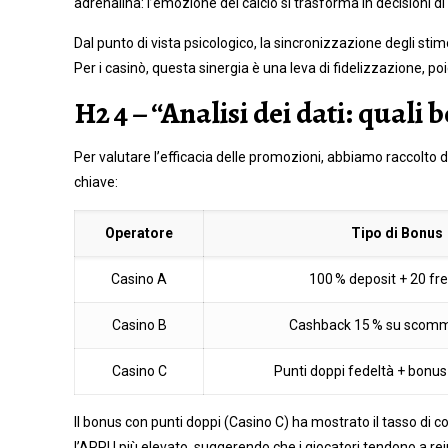
adrenalina: l’emozione del calcio si trasforma in decisioni 
Dal punto di vista psicologico, la sincronizzazione degli stim
Per i casinò, questa sinergia è una leva di fidelizzazione, 
H2 4 – “Analisi dei dati: qual
Per valutare l’efficacia delle promozioni, abbiamo raccolt
chiave:
Operatore
Tipo di Bonus
Casino A
100 % deposit + 20 fre
Casino B
Cashback 15 % su scomm
Casino C
Punti doppi fedeltà + bonus
Il bonus con punti doppi (Casino C) ha mostrato il tasso di 
l’ARPU più elevato, suggerendo che i giocatori tendono a rein