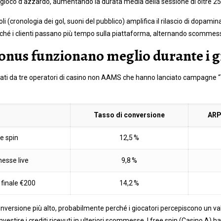
di gioco d’azzardo, aumentando la durata media della sessione di oltre 25
oli (cronologia dei gol, suoni del pubblico) amplifica il rilascio di dopami
poiché i clienti passano più tempo sulla piattaforma, alternando scommes
i bonus funzionano meglio durante i g
o dati da tre operatori di casino non AAMS che hanno lanciato campagne 
Tasso di conversione
ARP
e spin
12,5 %
esse live
9,8 %
 finale €200
14,2 %
conversione più alto, probabilmente perché i giocatori percepiscono un v
vestire i crediti ricevuti in ulteriori scommesse. I free spin (Casino A) 