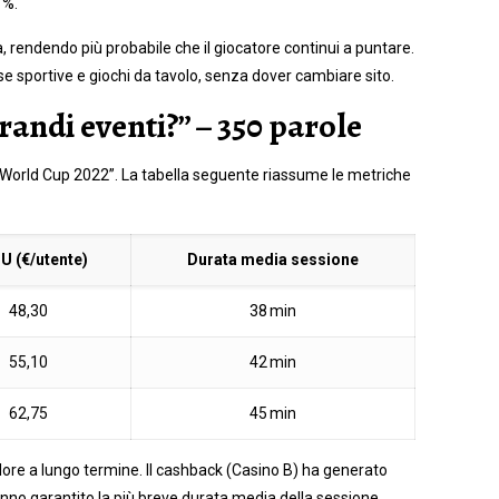
 %.
na, rendendo più probabile che il giocatore continui a puntare.
se sportive e giochi da tavolo, senza dover cambiare sito.
randi eventi?” – 350 parole
“World Cup 2022”. La tabella seguente riassume le metriche
U (€/utente)
Durata media sessione
48,30
38 min
55,10
42 min
62,75
45 min
alore a lungo termine. Il cashback (Casino B) ha generato
hanno garantito la più breve durata media della sessione,