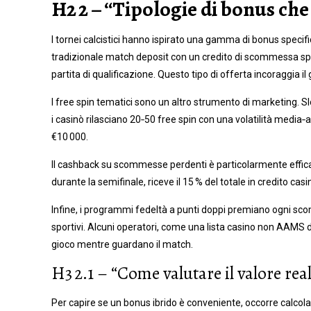
H2 2 – “Tipologie di bonus che
I tornei calcistici hanno ispirato una gamma di bonus specific
tradizionale match deposit con un credito di scommessa spo
partita di qualificazione. Questo tipo di offerta incoraggia i
I free spin tematici sono un altro strumento di marketing. S
i casinò rilasciano 20‑50 free spin con una volatilità media‑a
€10 000.
Il cashback su scommesse perdenti è particolarmente effic
durante la semifinale, riceve il 15 % del totale in credito cas
Infine, i programmi fedeltà a punti doppi premiano ogni scomm
sportivi. Alcuni operatori, come una lista casino non AAMS di 
gioco mentre guardano il match.
H3 2.1 – “Come valutare il valore rea
Per capire se un bonus ibrido è conveniente, occorre calcola