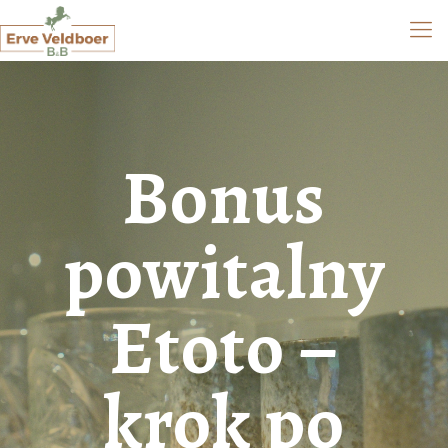
Bonus
powitalny
Etoto –
krok po