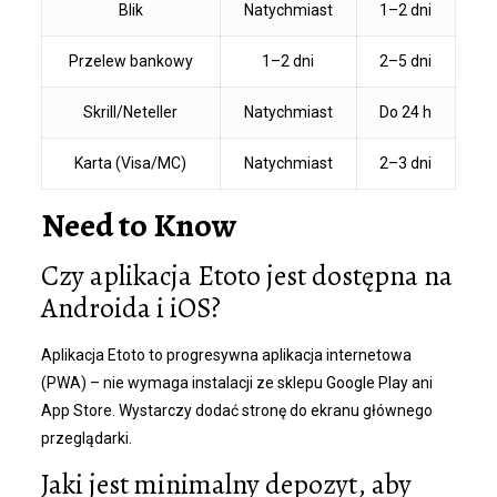
Blik
Natychmiast
1–2 dni
Przelew bankowy
1–2 dni
2–5 dni
Skrill/Neteller
Natychmiast
Do 24 h
Karta (Visa/MC)
Natychmiast
2–3 dni
Need to Know
Czy aplikacja Etoto jest dostępna na
Androida i iOS?
Aplikacja Etoto to progresywna aplikacja internetowa
(PWA) – nie wymaga instalacji ze sklepu Google Play ani
App Store. Wystarczy dodać stronę do ekranu głównego
przeglądarki.
Jaki jest minimalny depozyt, aby