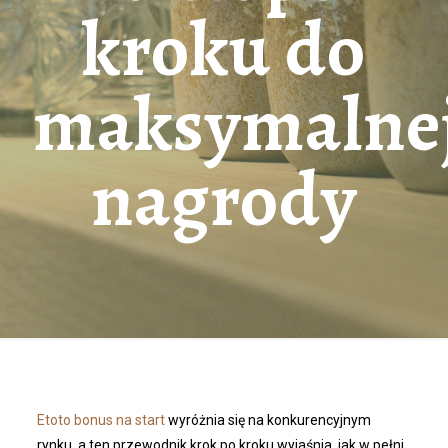
kroku do
maksymalne
nagrody
Etoto bonus na start
wyróżnia się na konkurencyjnym
rynku, a ten przewodnik krok po kroku wyjaśnia, jak w pełni