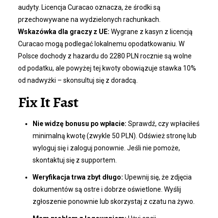
audyty. Licencja Curacao oznacza, że środki są
przechowywane na wydzielonych rachunkach.
Wskazówka dla graczy z UE:
Wygrane z kasyn z licencją
Curacao mogą podlegać lokalnemu opodatkowaniu. W
Polsce dochody z hazardu do 2280 PLN rocznie są wolne
od podatku, ale powyżej tej kwoty obowiązuje stawka 10%
od nadwyżki – skonsultuj się z doradcą.
Fix It Fast
Nie widzę bonusu po wpłacie:
Sprawdź, czy wpłaciłeś
minimalną kwotę (zwykle 50 PLN). Odśwież stronę lub
wyloguj się i zaloguj ponownie. Jeśli nie pomoże,
skontaktuj się z supportem.
Weryfikacja trwa zbyt długo:
Upewnij się, że zdjęcia
dokumentów są ostre i dobrze oświetlone. Wyślij
zgłoszenie ponownie lub skorzystaj z czatu na żywo.