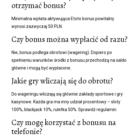
otrzymać bonus?
Minimalna wpłata aktywująca Etoto bonus powitalny
wynosi zazwyczaj 50 PLN.
Czy bonus można wypłacić od razu?
Nie, bonus podlega obrotowi (wagering). Dopiero po
spełnieniu warunków środki z bonusu przechodzą na saldo
główne i mogą być wypłacone.
Jakie gry wliczają się do obrotu?
Do wageringu wliczają się głównie zakłady sportowe i gry
kasynowe. Każda gra ma inny udział procentowy – sloty
100%, blackjack 10%, ruletka 50%. Sprawdź regulamin.
Czy mogę korzystać z bonusu na
telefonie?