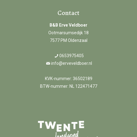
Contact
B&B Erve Veldboer
Ootmarsumsedijk 18
7577 PM Oldenzaal
0653975405
info@erveveldboer.nl
KVK-nummer: 36502189
BTW-nummer: NL 122471477