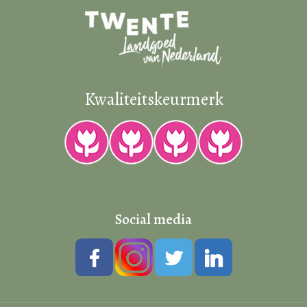
Kwaliteitskeurmerk
Social media