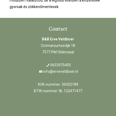
módszert választod, de a legtöbb esetben a kifizetések
gyorsak és zökkenőmentesek.
Contact
B&B Erve Veldboer
Ootmarsumsedijk 18
7577 PM Oldenzaal
0653975405
info@erveveldboer.nl
KVK-nummer: 36502189
BTW-nummer: NL 122471477