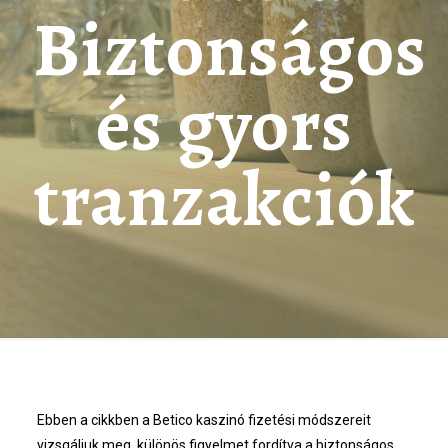
Biztonságos
és gyors
tranzakciók
Ebben a cikkben a Betico kaszinó fizetési módszereit
vizsgáljuk meg, különös figyelmet fordítva a biztonságos