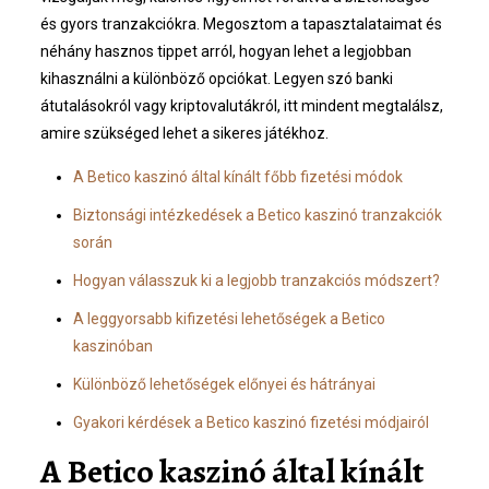
és gyors tranzakciókra. Megosztom a tapasztalataimat és
néhány hasznos tippet arról, hogyan lehet a legjobban
kihasználni a különböző opciókat. Legyen szó banki
átutalásokról vagy kriptovalutákról, itt mindent megtalálsz,
amire szükséged lehet a sikeres játékhoz.
A Betico kaszinó által kínált főbb fizetési módok
Biztonsági intézkedések a Betico kaszinó tranzakciók
során
Hogyan válasszuk ki a legjobb tranzakciós módszert?
A leggyorsabb kifizetési lehetőségek a Betico
kaszinóban
Különböző lehetőségek előnyei és hátrányai
Gyakori kérdések a Betico kaszinó fizetési módjairól
A Betico kaszinó által kínált