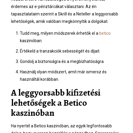
érdemes az e-pénztárcákat választani. Az én
tapasztalataim szerint a Skrill és a Neteller a leggyorsabb
lehetőségek, amik valóban megkönnyítik a dolgokat.
Tudd meg, milyen módszerek érhetők el a
betico
kaszinóban.
Értékeld a tranzakciók sebességét és díjait.
Gondolj a biztonságra és a megbízhatóságra.
Használj olyan módszert, amit már ismersz és
használtál korábban.
A leggyorsabb kifizetési
lehetőségek a Betico
kaszinóban
Ha nyertél a Betico kaszinóban, az egyik legfontosabb