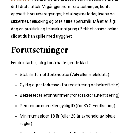
ditt første uttak. Vi går gjennom forutsetninger, konto-
oppsett, bonusberegninger, betalingsmetoder, lisens og
sikkerhet, feilsøking og ofte stilte spørsmål. Målet er å gi
deg en praktisk og teknisk innføring i Betibet casino online,
slik at du kan spille med trygghet.
Forutsetninger
Før du starter, sørg for å ha følgende klart:
Stabil internettforbindelse (WiFi eller mobildata)
Gyldig e-postadresse (for registrering og bekreftelse)
Bekreftet telefonnummer (for tofaktorautentisering)
Personnummer eller gyldig ID (for KYC-verifisering)
Minimumsalder 18 år (eller 20 år avhengig av lokale
regler)