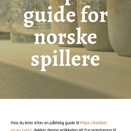
guide for
norske
spillere
Hvis du leter etter en pålitelig guide til
https://betibet-
no.eu.com/
, dekker denne artikkelen alt fra registrering til