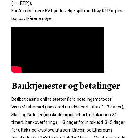
(1 – RTP)).
For å maksimere EV bør du velge spill med høy RTP og lese
bonusvilkårene nøye.
Banktjenester og betalinger
Betibet casino online støtter flere betalingsmetoder:
Visa/Mastercard (innskudd umiddelbart, uttak 1–3 dager),
Skrill og Neteller (innskudd umiddelbart, uttak innen 24
timer), bankoverføring (1–3 dager for innskudd, 3–5 dager
for uttak), og kryptovaluta som Bitcoin og Ethereum
(innskudd på 10–30 min, uttak 1–2 timer). Minste innskudd