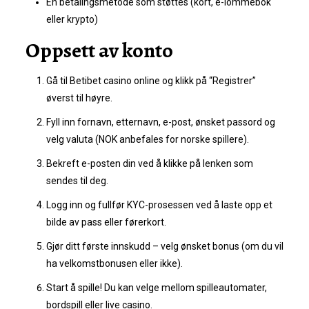
En betalingsmetode som støttes (kort, e-lommebok
eller krypto)
Oppsett av konto
Gå til Betibet casino online og klikk på “Registrer”
øverst til høyre.
Fyll inn fornavn, etternavn, e-post, ønsket passord og
velg valuta (NOK anbefales for norske spillere).
Bekreft e-posten din ved å klikke på lenken som
sendes til deg.
Logg inn og fullfør KYC-prosessen ved å laste opp et
bilde av pass eller førerkort.
Gjør ditt første innskudd – velg ønsket bonus (om du vil
ha velkomstbonusen eller ikke).
Start å spille! Du kan velge mellom spilleautomater,
bordspill eller live casino.