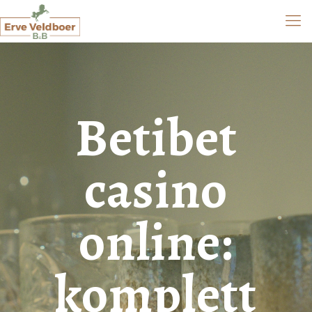
Betibet
casino
online:
komplett