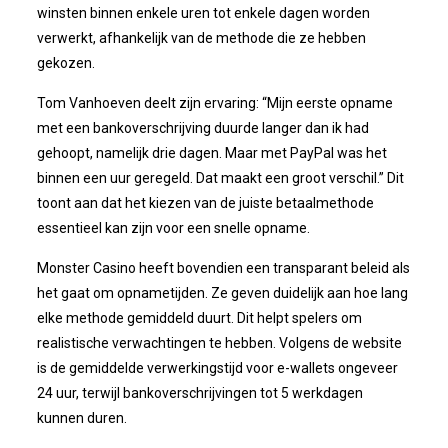
winsten binnen enkele uren tot enkele dagen worden
verwerkt, afhankelijk van de methode die ze hebben
gekozen.
Tom Vanhoeven deelt zijn ervaring: “Mijn eerste opname
met een bankoverschrijving duurde langer dan ik had
gehoopt, namelijk drie dagen. Maar met PayPal was het
binnen een uur geregeld. Dat maakt een groot verschil.” Dit
toont aan dat het kiezen van de juiste betaalmethode
essentieel kan zijn voor een snelle opname.
Monster Casino heeft bovendien een transparant beleid als
het gaat om opnametijden. Ze geven duidelijk aan hoe lang
elke methode gemiddeld duurt. Dit helpt spelers om
realistische verwachtingen te hebben. Volgens de website
is de gemiddelde verwerkingstijd voor e-wallets ongeveer
24 uur, terwijl bankoverschrijvingen tot 5 werkdagen
kunnen duren.