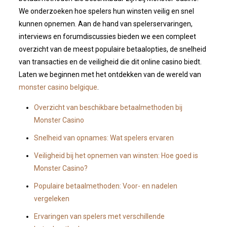
We onderzoeken hoe spelers hun winsten veilig en snel
kunnen opnemen. Aan de hand van spelerservaringen,
interviews en forumdiscussies bieden we een compleet
overzicht van de meest populaire betaalopties, de snelheid
van transacties en de veiligheid die dit online casino biedt.
Laten we beginnen met het ontdekken van de wereld van
monster casino belgique
.
Overzicht van beschikbare betaalmethoden bij
Monster Casino
Snelheid van opnames: Wat spelers ervaren
Veiligheid bij het opnemen van winsten: Hoe goed is
Monster Casino?
Populaire betaalmethoden: Voor- en nadelen
vergeleken
Ervaringen van spelers met verschillende