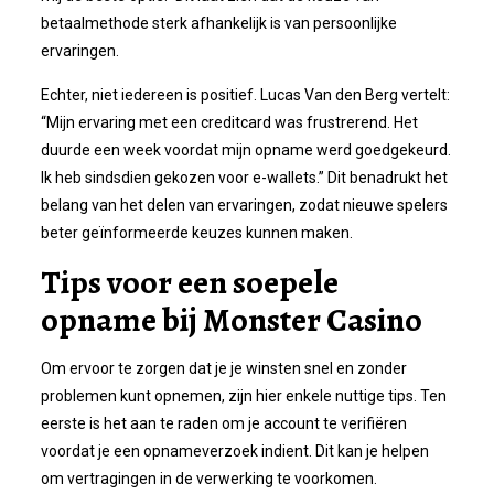
betaalmethode sterk afhankelijk is van persoonlijke
ervaringen.
Echter, niet iedereen is positief. Lucas Van den Berg vertelt:
“Mijn ervaring met een creditcard was frustrerend. Het
duurde een week voordat mijn opname werd goedgekeurd.
Ik heb sindsdien gekozen voor e-wallets.” Dit benadrukt het
belang van het delen van ervaringen, zodat nieuwe spelers
beter geïnformeerde keuzes kunnen maken.
Tips voor een soepele
opname bij Monster Casino
Om ervoor te zorgen dat je je winsten snel en zonder
problemen kunt opnemen, zijn hier enkele nuttige tips. Ten
eerste is het aan te raden om je account te verifiëren
voordat je een opnameverzoek indient. Dit kan je helpen
om vertragingen in de verwerking te voorkomen.