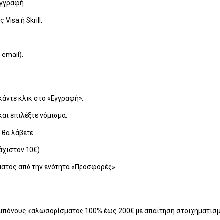
εγγραφή.
isa ή Skrill.
 email).
κάντε κλικ στο «Εγγραφή».
αι επιλέξτε νόμισμα.
 θα λάβετε.
άχιστον 10€).
ματος από την ενότητα «Προσφορές».
ι μπόνους καλωσορίσματος 100% έως 200€ με απαίτηση στοιχηματισμ