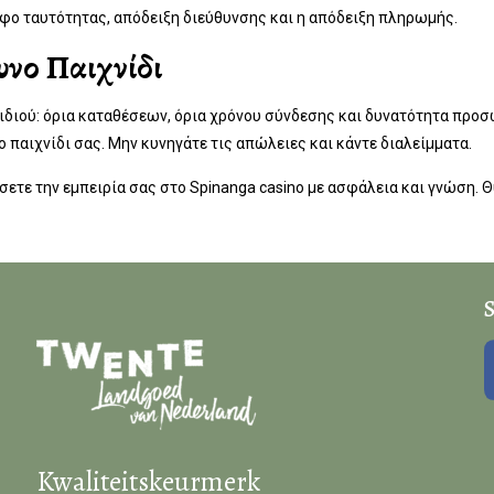
αφο ταυτότητας, απόδειξη διεύθυνσης και η απόδειξη πληρωμής.
υνο Παιχνίδι
νιδιού: όρια καταθέσεων, όρια χρόνου σύνδεσης και δυνατότητα προ
ο παιχνίδι σας. Μην κυνηγάτε τις απώλειες και κάντε διαλείμματα.
τε την εμπειρία σας στο Spinanga casino με ασφάλεια και γνώση. Θυ
Kwaliteitskeurmerk