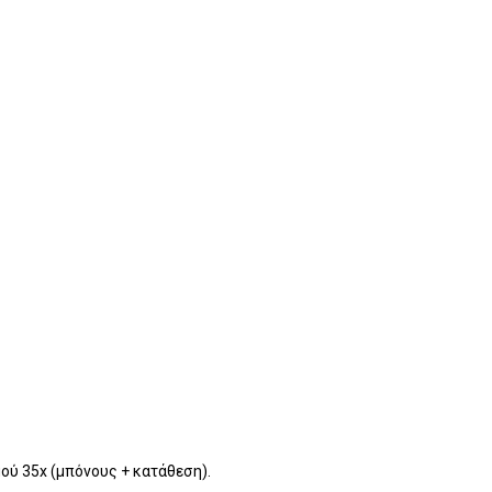
ού 35x (μπόνους + κατάθεση).