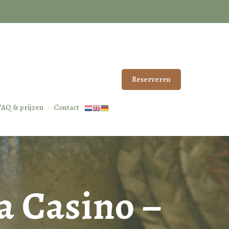
Reserveren
FAQ & prijzen
Contact
a Casino –