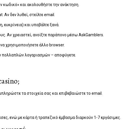
ον κωδικό» και ακολουθήστε την ανάκτηση.
 Αν δεν λυθεί, στείλτε email.
 ευκρίνεια) και υποβάλτε ξανά.
υς. Αν χρειαστεί, ανοίξτε παράπονο μέσω AskGamblers.
 να χρησιμοποιήσετε άλλο browser.
ω πολλαπλών λογαριασμών – αποφύγετε.
casino;
μπληρώστε τα στοιχεία σας και επιβεβαιώστε το email.
ες, ενώ με κάρτα ή τραπεζικό έμβασμα διαρκούν 1-7 εργάσιμες.